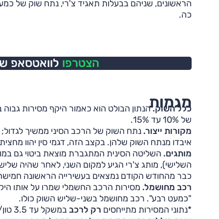
הראשונים, שניהם בבעלות תאגיד צ'רי, נתח שוק של כמ
כה.
הצטרפו
לוואטסאפ של 
מגמות
כלל השוק.
של 10% עד 15%.
מקורות ייצור.
איבדו מנתח השוק שלהן. בקצב הזה, דגמי סין יהוו מחצית 
מותגים.
השליטה הסינית המתגברת מוצאת ביטוי גם במו
השלישי), מותג צ'רי הגיע למקום השני, לאחר שהיה שלישי
כבר מהחודש הקודם נמצאים בעשירייה הראשונה חמישה
רכב מחושמל.
מסירות הרכב החשמלי שמרו על אותו היקף
"כמעט רבע". רכב מחושמל בשני-שליש השוק כולו.
*נתוני המסירות מתייחסים
רק לרכב
במשקל עד 3.5 טון/8+1 נוסעים המשווק על־ידי