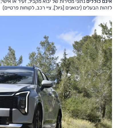
אינם כוללים
נתוני מסירות של יבוא מקביל, זעיר או אישי;
לזהות הבעלים (יבואנים [גיול], ציי רכב, לקוחות פרטיים)