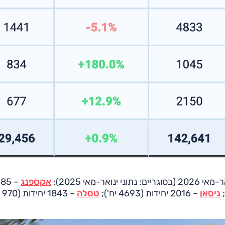
אקספנג
1385
ניסאן
– 2016 יחידות (4693 יח');
טסלה
– 1843 יחידות (970 יח');