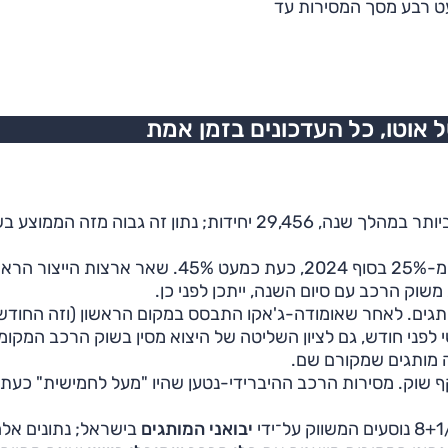
עט רבע מסך המסירות עד
אוטו, כל העדכונים בזמן אמת
הנתון הבולט הוא כאמור היקף מסירות גבוה ביותר במהלך שנה, 29,456 יחידות; נתון זה גבוה מזה ה
נתח השוק של הרכב הסיני ממשיך לגדול; מ-25% בסוף 2024, כעת כמעט 45%. שאר ארצות
משוק הרכב עם סיום השנה, ייתכן לפני כן.
תגים. לאחר שאומודה-ג'אקו התבסס במקום הראשון (וזה החודש
 לפני חודש, גם לציון השליטה של היצוא מסין בשוק הרכב המקומי
 מותגים שמקורם שם.
 שוק. מסירות הרכב ההיברידי-נטען שהיו "מעל לחמישית" כעת
יבואני המותגים
בישראל; נתונים אל