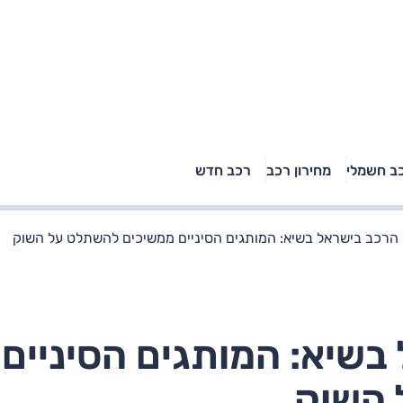
טויוטה ראב 4, קיה
ב חשמלי
מחירון רכב
רכב חדש
רכבי הסלב
ספורטאז' לונג ויונדאי
"הצל"
טוסון לונג ראש בראש: על
הנייר ועל הכביש
הרכב בישראל בשיא: המותגים הסיניים ממשיכים להשתלט על השוק
בשיא: המותגים הסיניים
 השוק