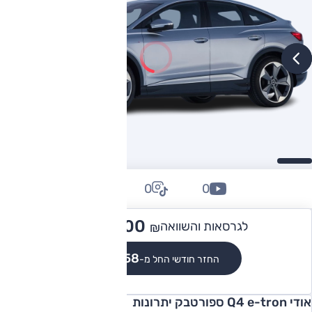
0
0
0
364,100
לגרסאות והשוואה
₪
₪3,358
החזר חודשי החל מ-
אודי Q4 e-tron ספורטבק יתרונות