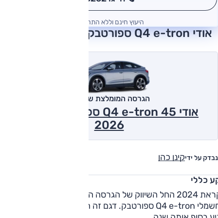
*
היעוץ חינם וללא התחייבות
אודי Q4 e-tron ספורטבק 2026 חוות דעת
הגרסה המומלצת של אוטו
אודי Q4 e-tron 45 ספורטבק חשמלי
2026
קינן כהן
נבדק על ידי
ע כללי
לקראת 2024 החל השיווק של הגרסה המחודשת של דגם הפנאי
החשמלי Q4 e-tron ספורטבק. דגם זה הושק ב-2021, ולישראל
יע בסוף אותה שנה.