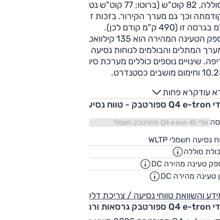
הסוללה, 82 קוט"ש (ברוטו; 77 קוט"ש נטו) ללא שינוי, אך זו משופר
מקודמתה וכך גם מערך הקירור. בזכות זאת הטווח שופר, כעת 25
גרסה זו (490 ק"מ קודם לכן).
הספק הטעינה המהירה הוא 135 קילוואט. בנוסף, נעשו שיפורים
רך המתלים והבולמים לנוחות נסיעה טובה יותר ויכולת דינמית
פה. שינויים נוספים כוללים מערכת סיוע למעבר נתיב, לוח מחווני
א עוד
קרא פחות
טבק - טווח נסיעה חשמלי
סה
534
ח נסיעה חשמלי WLTP
ק"
ולת סוללה
77
קוט"
ק טעינה מהירה DC
143
קילווא
 טעינה מהירה DC
00:28
שעו
דע והשוואת טווחי נסיעה / צריכת דלק
טבק גרסאות ורמות גימור