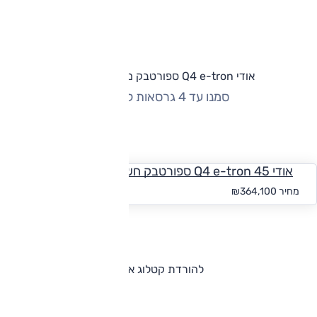
אודי Q4 e-tron ספורטבק מחירון וגרסאות
סמנו עד 4 גרסאות להשוואה
החזר חודשי
אודי Q4 e-tron 45 ספורטבק חשמלי
החל מ-₪
3,358
מחיר
₪364,100
להורדת קטלוג אודי Q4 e-tron ספורטבק