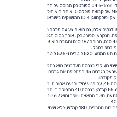
אודי Q4 e-tron ספורטבק מבוסס על הרצפה החשמלית-ייעודית
MEB של קבוצת פולקסווגן אותה הוא חולק בין השאר עם סקודה
ופולקסווגן ID.4 המשווקים בישראל.
 דגמים אלה, גם הוא מוצע עם מרכב רגיל ובמרכב עם סיומת
קופה, הנקרא 'ספורטבק'. אורך בסיס הגלגלים הוא 276.4 
459 ס"מ, הרוחב 187 ס"מ והגו
מ בספורטבק.
המטען 520 ליטרים ו-535 ליטרים בספורטבק.
ינוי העיקרי בגרסה העדכנית הוא בתפוקה; הדגם המחודש מוצע
בישראל בגרסה 45 המחליפה את גרסה 40 ששווקה עד כה והוא 
ק מקודמו.
גרסה 45, עם מנוע יחיד והנעה אחורית, מנפקת כעת 285 כ"ס
ו-55.6 קג"מ; בגרסה 40 התפוקה הייתה 204 כ"ס ו-31.5 קג"מ.
בהתאם, משך ההאצה שופר והוא 6.7 שניות, 1.8 שניות פחות מאש
ות המרבית, 180 קמ"ש, ללא שינוי.