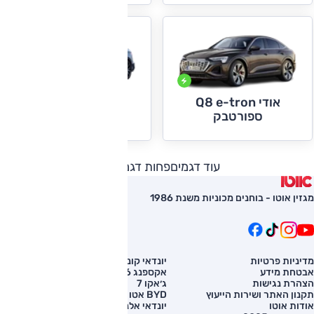
אודי Q8 e-tron
אודי S3+RS3
ספורטבק
עוד דגמים
פחות דגמים
מגזין אוטו - בוחנים מכוניות משנת 1986
מדיניות פרטיות
יונדאי קונה
השוואת רכב
אבטחת מידע
אקספנג G6
רכב חדש
הצהרת נגישות
ג׳אקו 7
מחירון רכב
תקנון האתר ושירות הייעוץ
BYD אטו 3
מימון לרכב
אודות אוטו
יונדאי אלנטרה