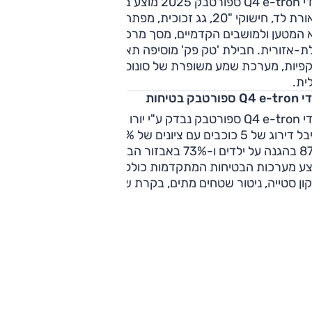
אודי Q4 e-tron ספורטבק 2025 מוצע ברמת אבזור אחת, ובמפרט
תאורת לד, חישוקי "20, גג זכוכית, מפתח חכם, תפעול חשמלי לדל
תא המטען ולמושבים הקדמיים, מסך מרכזי "10.1 ובקרת אקלים
ת-אזורית. חבילת 'טק פק' מוסיפה תאורת לד מטריקס, מצלמות
קפיות, מערכת שמע משופרת של סונוס, מערכת ניווט ותצוגה
ית.
 ספורטבק בטיחות
אודי Q4 e-tron ספורטבק נבדק ע"י יורו NCAP מח
וקיבל דירוג של 5 כוכבים עם ציונים של 91% בהגנה על מבוגרים,
ו-73% באבזור הבטיחות.
צע מערכות הבטיחות המתקדמות כולל מערכת ​​בלימה אוטונומית,
ון סטייה, ניטור שטחים מתים, בקרת שיוט אדפטיבית ועוד.