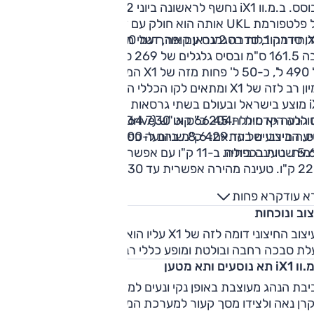
מבוסס. ב.מ.וו iX1 נחשף לראשונה ביוני 2022 על בסיס הדור הע
של פלטפורמת UKL אותה הוא חולק עם דגמים רבים לבית ב.מ.וו ומי
מידותיו מקובלות בסגמנט עם אורך של 450 ס"מ, רוחב 184.5 ס
גובה 161.5 ס"מ ובסיס גלגלים של 269 ס"מ. נפח תא המטען עומד
על 490 ל', כ-50 ל' פחות מזה של X1 המקביל. העיצוב החיצוני מצי
דמיון רב לזה של X1 ומתאים לקו הכללי העדכני של היצרנית. ב.מ.וו
iX1 מוצע בישראל ובעולם בשתי גרסאות הנעה עיקריות: eDrive20
עם הנעה קדמית ו-204 כ"ס או xDrive30 עם הנעה כפולה ו-313
הסוללה היא סוללת 66.45 קוט"ש (64.7 קוט"ש נטו) המאפשרת 
כ"ס. הביצועים בהתאם: 8.6 שניות ל-100 קמ"ש בהנעה קדמית
נסיעה מירבי של עד 429 ק"מ בהנעה כפולה או 455 ק"מ בהנעה
קדמית. טעינה ביתית ב-11 ק"ו עם אפשרות לשדרוג בתוספת תשלו
ל-22 ק"ו. טעינה מהירה אפשרית עד 130 ק"ו. השיווק בישראל הח
בר 2022 בדרך של הזמנה מוקדמת באופן מקוון.
א עוד
קרא פחות
וב ונוכחות
העיצוב החיצוני דומה לזה של X1 עליו הוא מבוסס, וזה אומר חזית
לת סבכה רחבה ובולטת ומופע כללי רב נוכחות.
תא נוסעים ותא מטען
בת הנהג מעוצבת באופן נקי ונעים למדי. מול הנהג לוח מחוונים
רן נאה ולצידו מסך קעור למערכת המולטימדיה. איכות הצגים