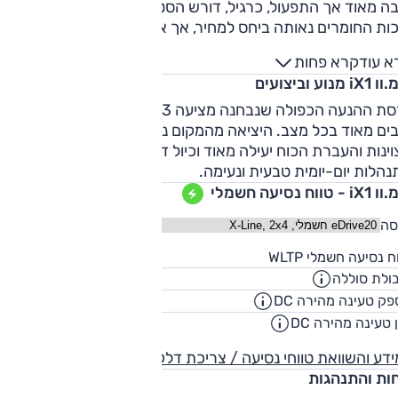
בה מאוד אך התפעול, כרגיל, דורש הסטת תשומת לב מהכביש.
כות החומרים נאותה ביחס למחיר, אך אינה מתעלה. מושב הנהג
נאה והוא נוח למדי (וטוב מזה שב-X1). תנוחת הנהיגה טובה. המר
א עוד
קרא פחות
ור לשני נוסעים טוב מאוד, לשלישי יהיה מעט צפוף. בכל מקרה
i מנוע וביצועים
שב נמוך עבור גבוהים. תא המטען גדול למדי ושימושי.
גרסת ההנעה הכפולה שנבחנה מציעה 313 כ"ס והביצועים בהתאם
בים מאוד בכל מצב. היציאה מהמקום נמרצת, תאוצות הביניים
ינות והעברת הכוח יעילה מאוד וכיול דוושת תאוצה מוצלח מאפש
הלות יום-יומית טבעית ונעימה.
- טווח נסיעה חשמלי
סה
454
ח נסיעה חשמלי WLTP
ק"
ולת סוללה
66.45
קוט"
ק טעינה מהירה DC
128
קילווא
 טעינה מהירה DC
00:32
שעו
דע והשוואת טווחי נסיעה / צריכת דלק
חות והתנהגות