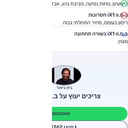
ביצועים, נוחות נסיעה, סביבת נהג, אבזור, הנאה מנהיגה
ב.מ.וו iX1 חסרונות
ריסון בעומס, מחיר התחלתי גבוה
ב.מ.וו iX1 בשורה תחתונה
מצוין
גיא גיאור
צריכים יעוץ על ב.מ.וו iX1?
וואטסאפ
חייגו 3262