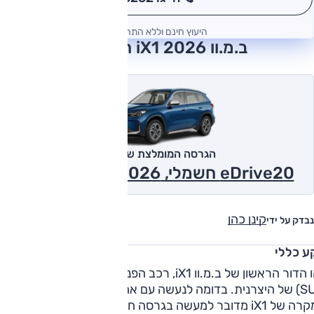
*
היעוץ חינם וללא התחייבות
ב.מ.וו iX1 2026 חוות דעת
הגרסה המומלצת של אוטו
eDrive20 חשמלי, X-Line, 2x4 2026
קינן כהן
נבדק על ידי
ע כללי
זהו הדור הראשון של ב.מ.וו iX1, רכב הפנאי הק
SUV) של היצרנית. בדומה לנעשה עם אחיו
במקרה של iX1 מדובר למעשה בגרסה חשמלית ל-X1 עליו הוא