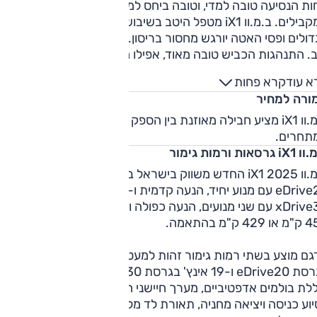
ות הנסיעה טובה למדי, וטובה ביחס למרבית כלי הרכב החשמליים
המקבילים. ב.מ.וו iX1 מטפל היטב בשיבושים קטנים ובינויים, על
ולים ופסי האטה יורגש מחסור בריסון. בידוד רעשי הכביש והרוח
. התנהגות הכביש טובה מאוד, אפילו מהנה, והיכולת הדינאמית
הה. לזכותו גם דוושת בלם בעלת אופי פעולה טבעי ונעים וטובה
א עוד
קרא פחות
מהמקובל בכלים חשמליים. בשבילים הנוחות טובה למדי אך ה-iX1
ורה למחיר
נו משדר שהוא מרגיש שם בבית.
ב.מ.וו iX1 מציע חבילה מאוזנת בין הספק ואבזור למחיר ביחס למרבי
תחרים.
גרסאות ורמות גימור
ב.מ.וו iX1 2025 החדש משווק בישראל בשתי גרסאות – גרסת
eDrive20 עם מנוע יחיד, הנעה קדמית ו-204 כ"ס או גרסת
xDrive30 עם שני מנועים, הנעה כפולה ו- 313 כ"ס. הטווח עומד 
4 ק"מ בהתאמה.
הדגם מוצע בשתי רמות גימור זהות למעט גודל החישוקים: 18 אינץ'
בגרסת eDrive20 ו-19 אינץ' בגרסת xDrive30. רמת ''X-ליין'
לת בולמים אדפטיביים, מערך חיישני חניה ומצלמות היקפי, מערכ
וע כניסה ויציאה מחניה, תאורת לד מלאה אדפטיבית, כוונון חשמל