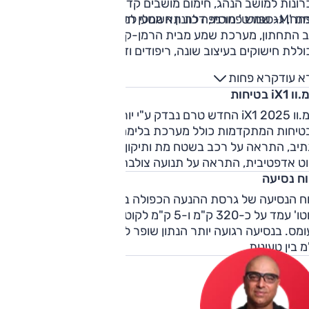
רונות למושב הנהג, חימום מושבים קדמיים, כניסה והנעה ללא
תח, גג שמש פנורמי, דלת תא מטען חשמלית, חישוקים קלים עוד.
רמת 'M-ספורט' מוסיפה כוונון חשמלי למושב הנוסע, תמיכה דינאמ
לגב התחתון, מערכת שמע מבית הרמן-קרדון וחבילת עיצוב 'M'
ללת חישוקים בעיצוב שונה, ריפודים ודיפונים שונים ועוד.
א עוד
קרא פחות
 iX1 בטיחות
ב.מ.וו iX1 2025 החדש טרם נבדק ע"י יורו NCAP. היצע מערכות
טיחות המתקדמות כולל מערכת בלימה אוטונומית, תיקון סטייה
תיב, התראה על רכב בשטח מת ותיקון אקטיבי, מערכת בקרת
וט אדפטיבית, התראה על תנועה צולבת בנסיעה לאחור ועוד.
וח נסיעה
וח הנסיעה של גרסת ההנעה הכפולה במבחן הדרכים המאומץ של
'אוטו' עמד על כ-320 ק"מ ו-5 ק"מ לקוט"ש, לא רע בהתחשב
בעומס. בנסיעה רגועה יותר הנתון שו
 בין טעינות.