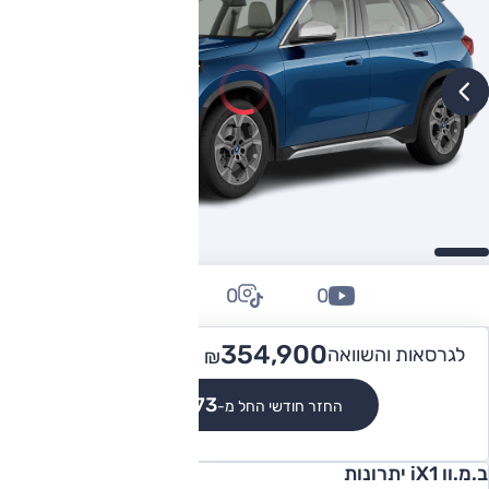
0
0
0
404,000
354,900 -
לגרסאות והשוואה
₪
₪
₪3,273
החזר חודשי החל מ-
ב.מ.וו iX1 יתרונות