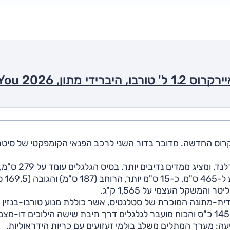
202 החל שיווקה בישראל של סיטרואן C5 איירקרוס החדשה. מדובר בדור השני לרכב הפנאי הקומפקטי של סי
הדגם החדש חולק פלטפורמה עם פיג'ו 3008 ואופל גרנדלנד, ומציג ממדים נדיבים יותר. בסיס הגלגלים עומד על 279 ס"
תוספת של 6 ס"מ לעומת הדו
רידית-מתונה המוכרת של סטלנטיס, אשר כוללת מנוע טורבו-בנזין 
ה: מערך המתלים משלב בולמי זעזועים עם כריות הידראוליות,