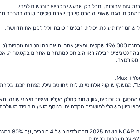
אף היא. פעולת המתלים, הגם שאופייה הבסיסי רך, יוצרת שליטה טובה במרכב ת
ל שהמהירות עולה. יכולת הבלימה טובה, וקל למנן את הדוושה.
סיטרואן C5 איירקרוס עולה ברמת האבזור המהודרת שנבחנה 196,000 שקלים, ומציע אחריות ארוכה והטבות נוספו
הוא בהחלט מציע חבילה ראויה ביחס למתחרים אחרים בקטגוריה, אפי
 ספורטאז'.
רמת יו כוללת חישוקי 18", תאורת לד, מסך מרכזי בגודל 13", ממשקי שיקוף אלחוטיים, לוח מחוונים עילי, מפתח חכם, בקרת
חשמלית לדלת תא המטען, גג זכוכית, גוון שחור לחלק העליון ואיפור חיצוני שונה, ת
סוי וכיוון חשמלי למושבים הקדמיים. בנוסף מוצעים ריפוד משולב ד
סיטרואן C5 איירקרוס החדש נבדק במבחני הריסוק של יורו NCAP בשנת 2025 וזכה לדיר