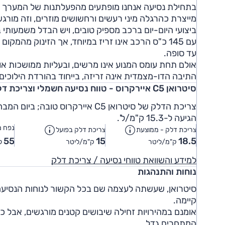
בתחילת נסיעה אנחנו מופתעים מהפעלתנות של המערך ה
מייצרת כהרגלה מיני רעשים ורחשושים מוזרים, וזה מורג
ביצועי היום-יום ברכב מספיק טובים, ויש הבדל משמעו
עם 145 כ"ס הרכב אינו זריז במיוחד, אך הזינוק מה
עד סופה.
אולם תחת עומס המנוע אינו מרשים, ובעליות ממושכות א
התיבה הדו-מצמדית אינה זריזה, בייחוד בהורדת הילוכים,
סיטרואן C5 איירקרוס - טווח נסיעה חשמלי וצריכת דלק
הגיעה ל-15.3 ק"מ/ל'.
נפח מ
צריכת דלק - ממוצעת
צריכת דלק בפועל
55
15
18.5
ק"מ/ליטר
ק"מ/ליטר
ל
למידע והשוואת טווחי נסיעה / צריכת דלק
נוחות והתנהגות
קיימה.
אומנם במהירויות זחילה שיבושים קטנים מורגשים, אבל
המתחרים גדל.