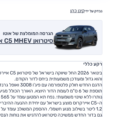
קינן כהן
נבדק על ידי
הגרסה המומלצת של אוטו
סיטרואן C5 MHEV איירקרוס 1.2 ל' טורבו, היברידי מתון, You 2026
רקע כללי
בינואר 6
והוא גדול ומעודכן משמעותית ביחס לדור הקודם.
נותרו ללא שינוי משמעותי. נפח תא המטען עומד על 565 ליטר והמשקל העצמי על 1,565 ק"ג.
ה-C5 איירקרוס מוצע בישראל עם יחידת ההנעה ההיב
1.2 ליטר בשילוב מנוע חשמלי. ההספק המשולב עומד על 145 כ"ס והכוח מועבר לגלגלים דרך תיבת שישה הילוכים דו-מצמדית.
גם בדור החדש ממשיכה סיטרואן להדגיש את נוחות הנסיע