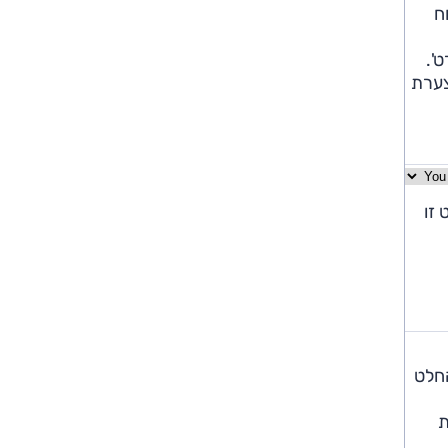
ח
ט'.
מצערת
ל' ואילו בשיוט זו
ד - ובהחלט
ת