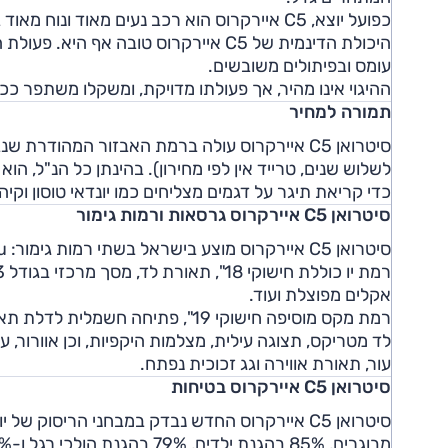
כפועל יוצא, C5 איירקרוס הוא רכב נעים מאוד ונוח מאוד בנסיעות ארוכות, וחבל רק שרעשי הכביש מורגשים למדי.
היכולת הדינמית של C5 איירקרוס טובה 
עומס ובפיתולים משובשים.
ההיגוי אינו מהיר, אך פעולתו מדויקת, ומשקלו משתפר ככ
תמורה למחיר
לשלוש שנים, טרייד אין לפי מחירון). בהינתן כל הנ"ל, 
כדי קריאת תיגר על דגמים מצליחים כמו יונדאי טוסון וקיה
סיטרואן C5 איירקרוס גרסאות ורמות גימור
סיטרואן C5 איירקרוס מוצע בישראל בשתי רמות גימור: You ו-Max.
אקלים מפוצלת ועוד.
רמת מקס מוסיפה חישוקי 19", פתיחה 
לד מטריקס, תצוגה עילית, מצלמות היקפיות, וכן אוורור, עי
עור, תאורת אווירה וגג זכוכית נפתח.
סיטרואן C5 איירקרוס בטיחות
מבוגרים, 85% בהגנת ילדים, 79% בהגנת הולכי רגל ו-62% על מערכות בטיחות.