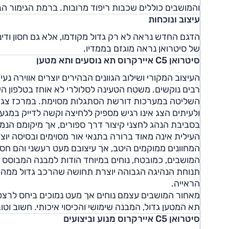
והמושבים כוללים שכבות ריפוד מרובות. ברמת הגימור הב
עיצוב ונוכחות
הדגם החדש נראה לא רק גדול מקודמו, אלא גם חסון ודינ
של סיטרואן נראה מוגזם בממדיו.
סיטרואן C5 איירקרוס תא נוסעים ותא מטען
העיצוב המקורי ושילוב הגוונים הבהירים יוצרים אווירה 
רבים נוקשים. משטח הטעינה לסלולרי לא אוחז בטלפון הי
ולעיתים הצג אינו רגיש מספיק ללחיצה וקשה לדייק במגע.
בסביבת הנהג לחצני קיצור דרך ספורים, אך מיקומם הנמוך
העילית אינה מאוד ברורה בתנאי אור מסוימים ובסיסה יו
המחוונים ממוקמים היטב, אך עיצובם מעט רעשני והם חסר
המושבים, כמובטח, נוחים במיוחד הודות למבנה המבוסס ע
תנוחת הנהיגה הגבוהה יוצרת תחושה שהרכב גדול ממה ש
הראייה.
מאחור המושבים עצמם נוחים אך מעט נמוכים ביחס לרצפה
תא המטען גדול, המבנה שימושי והכיסוי איכותי. חשוב וט
סיטרואן C5 איירקרוס מנוע וביצועים