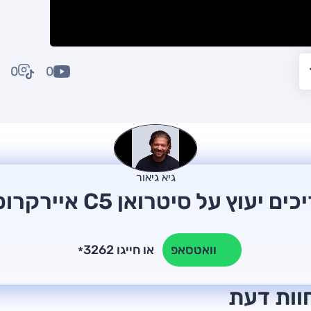
0
0
גיא גיאור
ים יעוץ על סיטרואן C5 איירקרוס?
או חייגו 3262
וואטסאפ
*