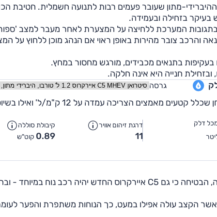
היברידי-מתון שעובר פעמים רבות לתנועה חשמלית. חטיבת הכו
ש בעיקר בזחילה ובעמידה.
תי בתגובות המערכת ללחיצה על המצערת לאחר מעבר למצב 'ספור
מקום נאה והרכב צובר מהירות באופן ראוי אם הנהג מוכן ללחוץ על ה
ו בעקיפות בתנאים מכבידים, מורגש מחסור במחץ.
 ובזחילת חנייה היא אינה חלקה.
גרסה
צריכת הדלק של סיטרואן C5 איירקרוס טובה; ביום המבחן שכלל קטעים מאמצים הצריכה עמדה על 12 ק"מ/
כל דלק
דרגת זיהום אוויר
קיבולת סוללה
0.89
11
יטר
קוט"ש
סיטרואן, שעשתה לעצמה שם בכל הקשור לנוחות הנסיעה, הבטיחה כי גם C5 איירקרוס החדש יהיה רכב נוח במיוח
 כאשר הקצב עולה אפילו במעט, כך הנוחות משתפרת והפער לעומ