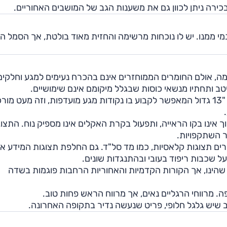
כירה ניתן לכוון גם את משענות הגב של המושבים האחוריים.
מי ממנו. יש לו נוכחות מרשימה והחזית מאוד בולטת, אך הסמל 
נעימה, אולם החומרים הממוחזרים אינם בהכרח נעימים למגע וחלקים
טב ותחתיו מנשאי כוסות שבגלל מיקומם אינם שימושיים.
השליטה במערכות דורשת הסתגלות מסוימת. במרכז צג "13 גדול המאפשר לקבוע בו נקודות מגע מועדפות, וזה מעט מ
 אינו בקו הראייה, ותפעול בקרת האקלים אינו מספיק נוח. התצו
צר השתקפויות.
ים תצוגות קלאסיות, כמו מד סל"ד. גם החלפת תצוגות המידע אי
ל שכבות ריפוד בעובי ובהתנגדות שונים.
הינו, אך הקורות הקדמיות והאחוריות הרחבות פוגמות בשדה
. מרווחי הרגליים נאים, אך מרווח הראש פחות טוב.
וב שיש גלגל חלופי, פריט שנעשה נדיר בתקופה האחרונה.