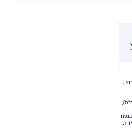
טרואן,
מ,
ר היוצא. האורך הכולל מגיע ל-465 ס"מ, כ-15 ס"מ יותר, הרוחב (187 ס"מ) והגובה (169.5 ס"מ),
בנפח