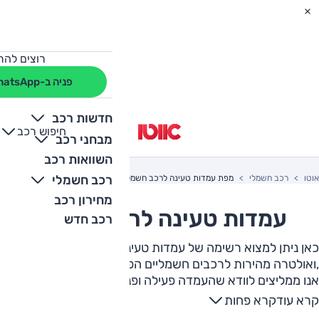
רוצים להת
פניה ב-WhatsApp
כל סוגי העמדות
חדשות רכב
חיפוש רכב
+
-
רגילה
(5-22 kW)
מבחני רכב
השוואות רכב
מהירה
(22-100 kW)
רכב חשמלי
אוטו
רכב חשמלי
מפת עמדות טעינה לרכב חשמלי בחולון
אולטרה מהירה
(100-350 kW)
מחירון רכב
עמדות טעינה לרכב חשמלי
רכב חדש
Supercharger
(100-350 kW)
כאן ניתן למצוא רשימה של עמדות טעינה רגילות ,מהירות
,ואולטרה מהירות לרכבים חשמליים הפרוסות ברחבי המדינה.
אנו ממליצים לוודא שהעמדה פעילה ופנויה לפני ההגעה
אליה. ניתן לבדוק זאת באפליקציה של מפעיל העמדה.
קרא עוד
קרא פחות