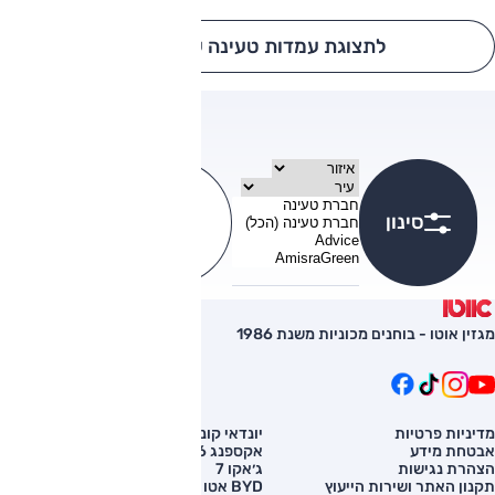
לתצוגת עמדות טעינה על גבי מפה
איזור
עיר
חברת טעינה
סינון
לתצוגת על גבי מפה
מגזין אוטו - בוחנים מכוניות משנת 1986
מדיניות פרטיות
יונדאי קונה
השוואת רכב
אבטחת מידע
אקספנג G6
רכב חדש
הצהרת נגישות
ג׳אקו 7
מחירון רכב
תקנון האתר ושירות הייעוץ
BYD אטו 3
מימון לרכב