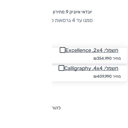
יונדאי איוניק 9 מחירון וגרסאות
סמנו עד 4 גרסאות להשוואה
החזר חודשי
חשמלי, Excellence ,2x4
החל מ-₪
3,274
מחיר
₪354,990
חשמלי, Calligraphy ,4x4
החל מ-₪
3,781
מחיר
₪409,990
להורדת קטלוג יונדאי איוניק 9