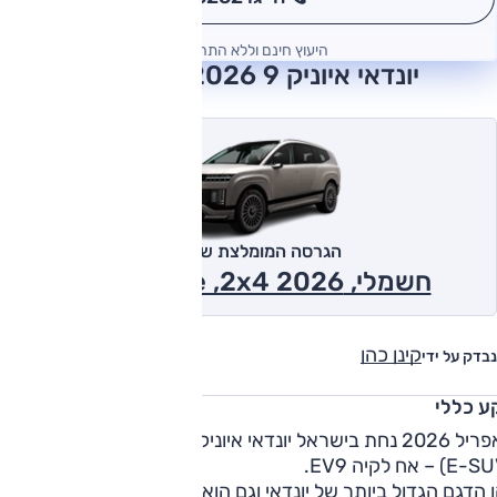
*
היעוץ חינם וללא התחייבות
יונדאי איוניק 9 2026 חוות דעת
הגרסה המומלצת של אוטו
חשמלי, Excellence ,2x4 2026
קינן כהן
נבדק על ידי
ע כללי
באפריל 2026 נחת בישראל יונדאי איוניק 9, דגם פנאי חשמלי גדול
זהו הדגם הגדול ביותר של יונדאי וגם הוא מבוסס על ה