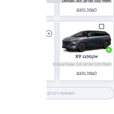
בחר גרסה ניאו EL8
לעמוד הדגם
לעמוד הדגם
הוספת רכב
אקספנג X9
בחר גרסה אקספנג X9
לעמוד הדגם
השוואת רכבים
(0)