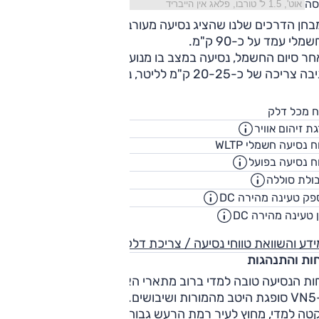
סה
בחן הדרכים שלנו שהציג נסיעה מעורבת ודי מאומצת טווח הנסיע
מלי עמד על כ-90 ק"מ.
ר סיום החשמל, נסיעה במצב בו מנוע הבנזין שימש כגנרטור
ריכה של כ-20-25 ק"מ לליטר, נתון מצוין למסחרית כזו.
36
ח מכל דלק
ליט
ת זיהום אוויר
93
ח נסיעה חשמלי WLTP
ק"
ח נסיעה בפועל
90
ק"
ולת סוללה
31
קוט"
ק טעינה מהירה DC
50
קילווא
 טעינה מהירה DC
00:30
שעו
דע והשוואת טווחי נסיעה / צריכת דלק
חות והתנהגות
ות הנסיעה טובה למדי ברוב מתארי האספלט בעיר ומחוץ לעיר –
ה-VN5 סופגת היטב מהמורות ושיבושים. בעיר מדובר במסחרית
טה למדי, מחוץ לעיר רמת הרעש גבוהה משמעותית. היכולת