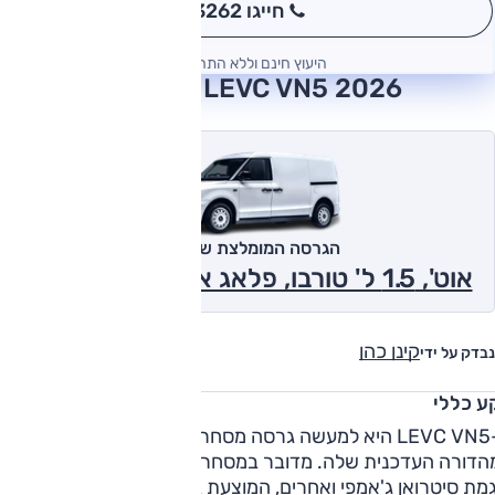
חייגו 3262
*
היעוץ חינם וללא התחייבות
LEVC VN5 2026 חוות דעת
הגרסה המומלצת של אוטו
אוט', 1.5 ל' טורבו, פלאג אין הייבריד 2026
קינן כהן
נבדק על ידי
ע כללי
ה-LEVC VN5 היא למעשה גרסה מסחרית של המונית הלונדונית
הדורה העדכנית שלה. מדובר במסחרית בינונית, מקבילה לכלים
מת סיטרואן ג'אמפי ואחרים, המוצעת בארץ ובעולם עם יחידת