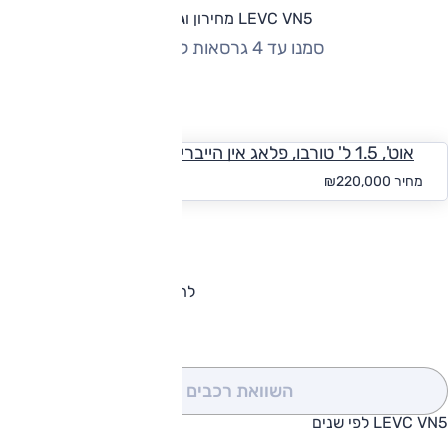
LEVC VN5 מחירון וגרסאות
סמנו עד 4 גרסאות להשוואה
החזר חודשי
אוט', 1.5 ל' טורבו, פלאג אין הייבריד
החל מ-₪
2,029
מחיר
₪220,000
להורדת קטלוג LEVC VN5
השוואת רכבים
(0)
LEVC VN5 לפי שנים