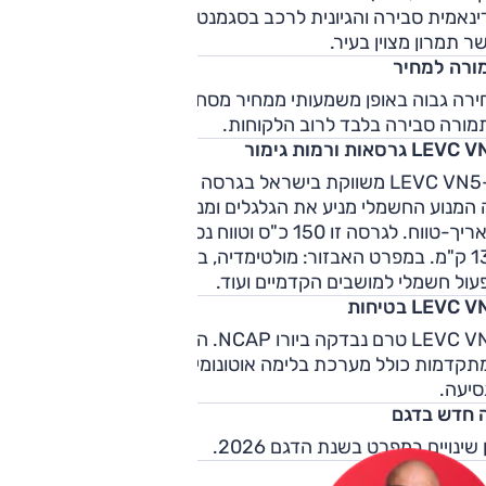
ינאמית סבירה והגיונית לרכב בסגמנט. חשוב מכך ברכב כזה הוא
ר תמרון מצוין בעיר.
ורה למחיר
רה גבוה באופן משמעותי ממחיר מסחריות מקבילות עם מנוע דיזל
מורה סבירה בלבד לרוב הלקוחות.
LE גרסאות ורמות גימור
ה-LEVC VN5 משווקת בישראל בגרסה אחת – היברידית-נטענת
 המנוע החשמלי מניע את הגלגלים ומנוע הבנזין משמש כגנרטור
ומאריך-טווח. לגרסה זו 150 כ"ס וטווח נסיעה חשמלי מוצהר של עד
130 ק"מ. במפרט האבזור: מולטימדיה, בקרת אקלים, מפתח חכם,
עול חשמלי למושבים הקדמיים ועוד.
LEVC  בטיחות
LEVC VN5 טרם נבדקה ביורו NCAP. היצע מערכות הבטיחות
תקדמות כולל מערכת בלימה אוטונומית והתראה על סטייה מנתי
סיעה.
 חדש בדגם
 שינויים במפרט בשנת הדגם 2026.