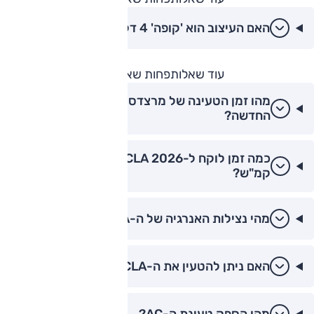
האם העיצוב הוא 'קופה' 4 דלתות?
עוד שאלות
פחות שאלות
מהו זמן הטעינה של מרצדס CLA החשמלית
החדשה?
כמה זמן לוקח ל-CLA 2026 להגיע מ-0 ל-100
קמ"ש?
מהי נצילות האנרגיה של ה-CLA החדשה?
האם ניתן להטעין את ה-CLA משקע ביתי?
מהו הספק טעינת ה-AC?