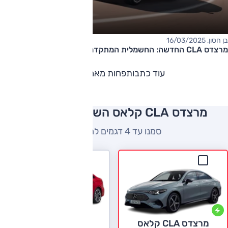
בן חסון, 16/03/2025
מרצדס CLA החדשה: החשמלית המתקדמת ביותר של מרצדס
עוד כתבות
פחות מאמרים
מרצדס CLA קלאס השוואה למתחרים
סמנו עד 4 דגמים להשוואה
אודי A3 סדאן
מרצדס CLA קלאס