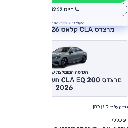
חייגו 3262
*
היעוץ חינם וללא התחייבות
מרצדס CLA קלאס 2026 חוות דעת
הגרסה המומלצת של אוטו
מרצדס CLA EQ 200 חשמלי, Icon ,2x4
2026
קינן כהן
נבדק על ידי
ע כללי