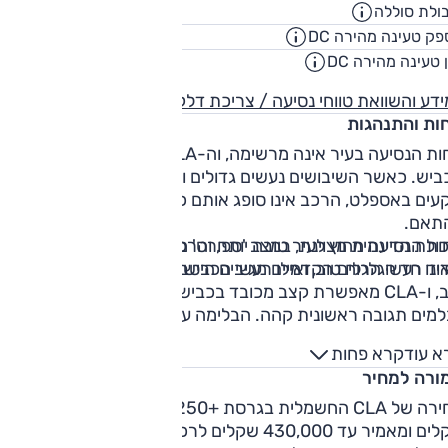
ולת סוללה
58
קוט"
ק טעינה מהירה DC
200
קילווא
 טעינה מהירה DC
00:18
שעו
דע והשוואת טווחי נסיעה / צריכת דלק
חות והתנהגות
נוחות הנסיעה בעיר אינה מרשימה, וה-CLA אינו מגהץ את פני
ביש. כאשר השיבושים נעשים גדולים ומאתגרים יותר, בעיקר
עים באספלט, הרכב אינו סופג אותם כיאות והנוחות נפגעת
תאם.
ות הנסיעה מחוץ לעיר טובה יותר, והרכב נעים לנסיעה.
ולת הדינמית מצוינת, במצב 'ספורט' משקל ההגה נכון, ולמרות
וד רעשי הרוח טוב, ואילו רעשי הכביש בולטים.
נו חד הגלגלים הקדמיים מגיבים היטב להפנייתו. ריסון המרכב
ת קצב מכובד בכבישים המתעקלים.
למים תגובה ראשונית קהה. הבלימה עצמה חסרת משוב ותחת
ס הם עשויים להינעל. לכן, בכבישים מאתגרים נכון יותר לנוע במ
א עוד
קרא פחות
גנרטיבי החזק.
ורה למחיר
מחירה של CLA החשמלית בגרסת +250 מתחיל ב-380,000
שקלים ומאמיר עד 430,000 שקלים לרכב שנבחן. זה מחיר גבוה ג