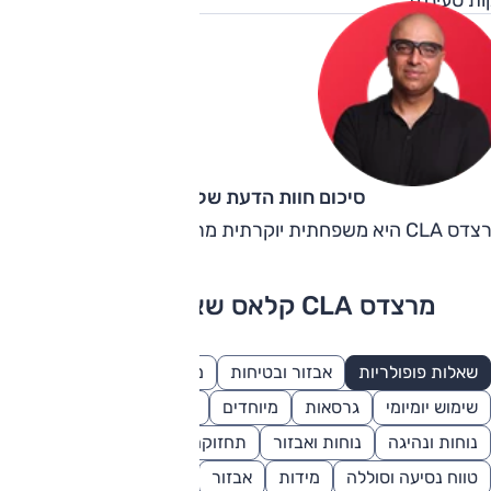
סיכום חוות הדעת של קינן כהן
א משפחתית יוקרתית מרשימה, אך מחירה גבוה מדי.
מרצדס CLA קלאס שאלות ותשובות
שאלות פופולריות
אבזור ובטיחות
מנוע וביצועים
השוואות
שימוש יומיומי
גרסאות
מיוחדים
עיצוב וחוץ
טעינה
נוחות ונהיגה
נוחות ואבזור
תחזוקה ואחריות
טווח נסיעה וסוללה
מידות
אבזור