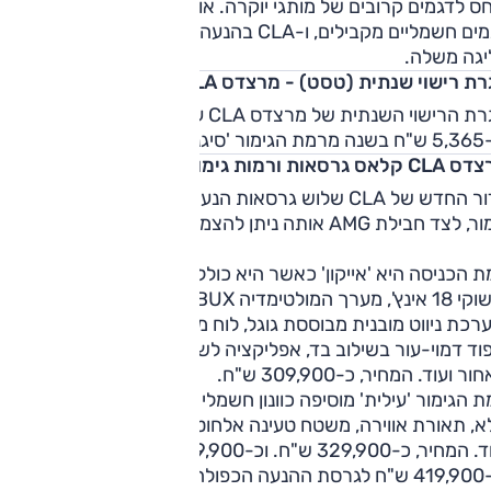
ס לדגמים קרובים של מותגי יוקרה. אולם למותגים המתחרים אין
דגמים חשמליים מקבילים, ו-CLA בהנעה חשמלית נמצאת לבדה
יגה משלה.
ת רישוי שנתית (טסט) - מרצדס CLA
אגרת הרישוי השנתית של מרצדס CLA עומדת על כ-3,806 ש"ח,
'סיגנצ'ור'.
קלאס גרסאות ורמות גימור
לדור החדש של CLA שלוש גרסאות הנעה חשמליות ושלוש רמות
צד חבילת AMG אותה ניתן להצמיד לרמות הגימור הגבוהות.
 הכניסה היא 'אייקון' כאשר היא כוללת גג פנורמי, סבכה מוארת
חישוקי 18 אינץ', מערך המולטימדיה MBUX עם מסך 14 אינץ'
ומערכת ניווט מובנית מבוססת גוגל, לוח מחוונים מוקרן 10.25 אינץ',
וד דמוי-עור בשילוב בד, אפליקציה לשליטה מרחוק, פתחי מיזוג
ר ועוד. המחיר, כ-309,900 ש"ח.
 הגימור 'עילית' מוסיפה כוונון חשמלי למושבים, ריפוד דמוי עור
א, תאורת אווירה, משטח טעינה אלחוטי, פתיחה והנעה ללא מפת
ולה 350 EQ.