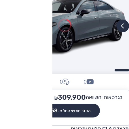
0
0
0
449,900
309,900 -
לגרסאות והשוואה
₪
₪
₪2,858
החזר חודשי החל מ-
מרצדס CLA קלאס יתרונות