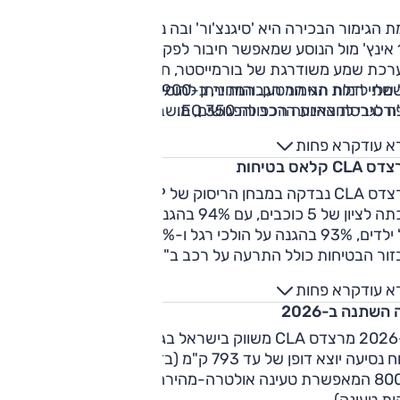
 הגימור הבכירה היא 'סיגנצ'ור' ובה נוספים מסך מגע נוסף בגוד
14 אינץ' מול הנוסע שמאפשר חיבור לפקדי גיימינג, תצוגה עילית,
מערכת שמע משודרגת של בורמייסטר, חישוקי 19 אינץ' ותפעול
חשמלי לדלת תא המטען. המחיר, כ-369,900 ש"ח. וכ-449,900
על שתי רמות הגימור הגבוהות ניתן להוסיף חבילת AMG עם עיצוב
 לגרסת ההנעה הכפולה 350 EQ.
רטיבי לחצאיות הרכב והפגושים, מושבים והגה ספורט ועוד.
א עוד
קרא פחות
CLA קלאס בטיחות
מרצדס CLA נבדקה במבחן הריסוק של E-NCAP בשנת 2025
וזכתה לציון של 5 כוכבים, עם 94% בהגנה על מבוגרים,
 בהגנה על הולכי רגל ו-85% על מערכות בטיחות.
זור הבטיחות כולל התרעה על רכב ב"שטח מת", תיקון סטייה
יב, זיהוי תמרורים, בלימה אוטונומית כולל סיוע בתמרון חירום,
א עוד
קרא פחות
רעה על פתיחת דלת בזיהוי רכב חולף, תזכורת למניעת שכחת
השתנה ב-2026
ים ועוד. ברמת הגימור הגבוהה ביותר נוספת מערכת 'קדם תאונה
כינה את תא הנוסעים במקרה של חשש לתאונה.
ב-2026 מרצדס CLA משווק בישראל בגרסה חשמלית מלאה עם
טווח נסיעה יוצא דופן של עד 793 ק"מ (בדגם ה-+250) וטכנולוגיית
800V המאפשרת טעינה אולטרה-מהירה (הוספת 325 ק"מ ב-10
ת טעינה).