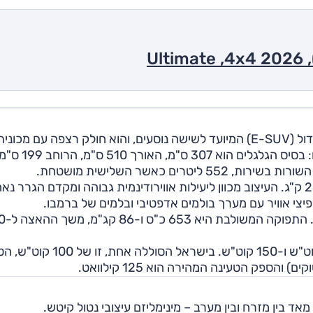
בנובמבר 2024 הושק בישראל ניאו EL8. זהו דגם פנאי גדול (E-SUV) המיועד לשישה נוסעים, והוא חולק רצפה עם מכוני
הנוסעים ET7 ודגם הפנאי EL7. מדובר ברכב גדול ממדים: בסיס הגלגלים הוא 307 ס"מ, האורך 510 ס"מ, הרוחב 9
משקל הרכב נע לפי גרסת הסוללה בין 2633 ק"ג ל-2687 ק"ג. העיצוב מכוון ליעילות אווירודינמית גבוהה ומקדם הגרר נא
כמו בכל דגמי ניאו, גם ב-EL8 ש
דגם זה מוצע בעולם עם שלוש סוללות: 75 קוט"ש, 100 קוט"ש ו-150 קוט"ש. בישראל הסוללה א
ד בין מזרח ובין מערב – מינימליזם עיצובי נטול קיטש.