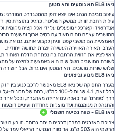
ניאו EL8 תא נוסעים ותא מטען
עילית רחבת זווית. ממשק השליטה, כרגיל בתוצרת סין, דור
אנדרואיד וקארפליי מופעלים על ידי אפליקציה מקומית ו
האמצעית הם מושבי קפטן וניתן לקבוע אותם, גם את מושב
הערב, תאורה האווירה העשירה יוצרת תחושה ייחודית.
ראוי לציין את הזווית הרחבה בה נפתחת הדלת האחורי
לשורת המושבים השלישית היא באמצעות לחיצה על מתג 
שלוש שורות מושבים, תא המטען אינו גדול, אבל השורה 
ניאו EL8 מנוע וביצועים
מערך התפוקה של ניאו EL8 מאפשר לרכ
והתנהלות מנומנמת ועד מוצקות מחודדת ועיניים דומעות
ניאו EL8 - טווח נסיעה חשמלי
צריכת האנרגיה במבחן דרכים הייתה גבוהה. זו בעיה ש