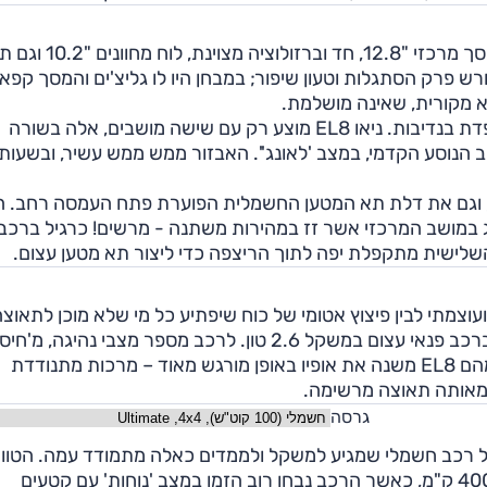
עיצוב סביבת הנהג אינו יוצא דופן מהסטנדרט המודרני: מסך מרכזי "12.8
ש פרק הסתגלות וטעון שיפור; במבחן היו לו גליצ'ים והמסך קפא,
לא מקורית, שאינה מושלמת.
המושבים עצמם נוחים מאוד עם בסיס ארוך ומשענת מרופדת בנדיבות. ניאו EL8 מוצע רק עם שישה מושבים, אלה בשורה
 הנוסע הקדמי, במצב 'לאונג''. האבזור ממש ממש עשיר, ובשעות
ת, וגם את דלת תא המטען החשמלית הפוערת פתח העמסה רחב. 
במושב המרכזי אשר זז במהירות משתנה - מרשים! כרגיל ברכב
השלישית מתקפלת יפה לתוך הריצפה כדי ליצור תא מטען עצום.
ב לנוע בין חזק ועוצמתי לבין פיצוץ אטומי של כוח שיפתיע כל מי שלא מוכן לתאוצ
בכל זאת, 4.1 שניות ל-100 קמ"ש, רמה של מכונית-על ברכב פנאי עצום במשקל 2.6 טון. לרכב מספר מצבי נהיגה, 
דרך 'ספורט' ועד כאלה עם אחיזה מאתגרת, ובכל אחד מהם EL8 משנה את אופיו באופן מורגש מאוד – מרכות מתנודדת
 מאותה תאוצה מרשימה.
גרסה
כל רכב חשמלי שמגיע למשקל ולממדים כאלה מתמודד עמה. הטוו
הרשמי הוא 503 ק"מ, אך טווח הנסיעה הריאלי עמד על 400 ק"מ, כאשר הרכב נבחן רוב הזמן במצב 'נוחות' עם קטעים