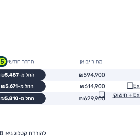
מחיר יבואן
החזר חודשי
₪594,900
החל מ-₪
5,487
₪614,900
החל מ-₪
5,671
חשמלי (100 קוט"ש), Executive Console ,4x4 + חישוקי
₪629,900
החל מ-₪
5,810
להורדת קטלוג ניאו EL8