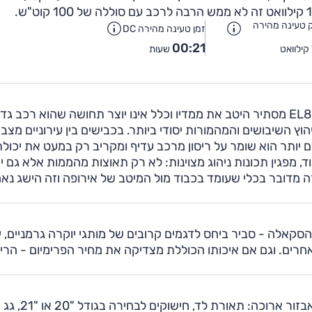
טעינה מהירה
זמן טעינה מהירה DC
00:21
קילוואט
שעות
החוויה העירונית עם המכונית הזו נהדרת. מאחורי ההגה, EL8 מסתיר היטב את ממדיו וכלל אינו יוצר תחושה שהוא רכב ג
ץ השיבושים והמהמורות יסודי ביותר. בכבישים בין עירוניים מצב
ים יותר הוא שומר על ריסון מרכב עדיף ומקריב רק במעט את יכול
גם בכבישים מעוקלים EL8 הרשים מאוד, מפגין תכונות ניהוג מצוינות: לא רק תאוצות מהממות אלא גם
 מדובר בכלי שעומד בכבוד מול המיטב של אירופה וזה הישג נא
ה של הסקאלה - סביר ביחס לדגמים קרובים של מותגי יוקרה גרמניים, 
רים. וגם אם איכותו הכוללת מצדיקה את מחיר הפרימיום - הרי
ניאו EL8 מוצע ברמת גימור 'אולטימייט' הכוללת רשימת אבזור ארוכה: תאורת לד, חישוקים לבחירה בגודל "20 או "21, גג