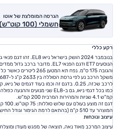
הגרסה המומלצת של אוטו
חשמלי (100 קוט"ש), Ultimate ,4x4 2026
רקע כללי
והגובה 175 ס"מ. נפח תא המטען 265 ליטרים כאשר כל השורות בשירות, 552 ליטרים כאשר השלישית מושטחת.
לרכב שכזה, 0.25. בדגם זה וכמו בעוד דגמים של ניאו, קפיצי אוויר עם מערך בולמים אדפטיבי ובלמים של ברמבו.
קמ"ש 4.1 שניות והמהירות המרבית 200 קמ"ש.
המוצהר עד 510 ק"מ (בהתאם לרמת הגימור וגודל החישוקים) והספק הטעינה המהירה הוא 125 קילוואט.
עיצוב ונוכחות
עיצוב המרכב מאוד נאה, תוצאה של מפגש מעודן ומוצלח מא