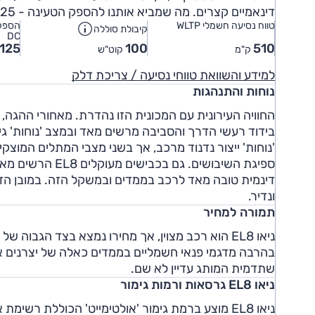
דינאמיים קצרים. מה שמביא אותנו להספק הטעינה - 125 קילוואט זה לא ממש הרבה לרכב עם סוללה של 100 קוט"ש.
טווח נסיעה חשמלי WLTP
הספק 
קיבולת סוללה
DC
125
100
510
ק"מ
קוט"ש
למידע והשוואת טווחי נסיעה / צריכת דלק
נוחות והתנהגות
בידוד רעשי הדרך והסביבה מרשים מאד ובמצב 'נוחות' גיהו
'נוחות' ייצור נדנוד מרכב, אך בשני מצבי המתלים המוצק
ספיגת השיבושים. 
דינמית טובה מאד לרכב בממדים ובמשקל הזה. במובן הזה
ונדיר.
תמורה למחיר
ניאו EL8 הוא רכב מצוין, אך מחירו נמצא בצד הגבו
בהרבה מדגמי פנאי חשמליים בממדים כאלה של יצרנים אח
שתדמית המותג עדיין לא שם.
ניאו EL8 גרסאות ורמות גימור