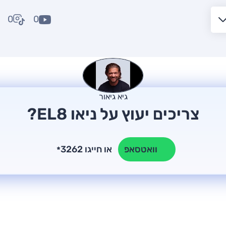
0
0
גיא גיאור
צריכים יעוץ על ניאו EL8?
או חייגו 3262
וואטסאפ
*