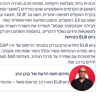
זכוכית גדול, מצלמות היקפיות, מפתח חכם, סגירה רכה 
המושבים הקדמיים והאמצעיים שהם נפרדים ('מושבי קפטן')
בקרת האקלים חמ
שמע עם 23 רמקולים, וכמובן הסייעת הווירטואלית 'נומי'.
חבילת 'אקזקיוטיב קונסול' תשדרג את השורה השנייה עם
למשקאות והדום נשלף לרגליים. בתוספת תשלום ניתן לקבל חישוקי 22" ולהתקין וו גריר
ניאו EL8 בטיחות
ניאו, מפרט הבטיחות עשיר וכולל ניטור שטח מת אקטיבי, 
אדפטיבי
ילדים ברכב ועוד.
סיכום חוות הדעת של קינן כהן
ניאו EL8 הוא רכב מרשים מאוד – איכותי מאוד ומבוצע ברמה גבוהה, אך מחירו יקר מדי.