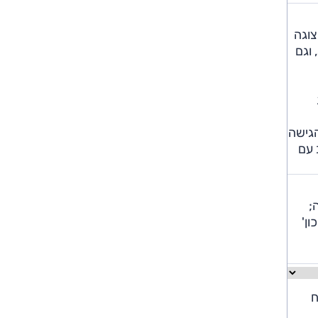
, חד וברזולוציה מצוינת, לוח מחוונים "10.2 וגם תצוגה
 וגם
הגישה
 עם
ה;
מ'חיסכון'
ח