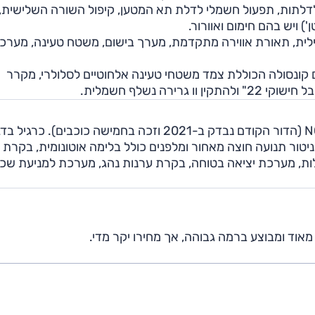
לדלתות, תפעול חשמלי לדלת תא המטען, קיפול השורה השלישית,
 ויש בהם חימום ואוורור.
ישה-אזורית, וישנו צג "12.8, תצוגה עילית, תאורת אווירה מתקדמת, מערך בישום, משטח טעינה, מער
 קונסולה הכוללת צמד משטחי טעינה אלחוטיים לסלולרי, מקרר
ה נשלף חשמלית.
ניאו EL8 החדש טרם נבדק במבחני הריסוק של יורו NCAP (הדור הקודם נבדק ב-2021 וזכה בחמישה כוכבים). כר
ניטור תנועה חוצה מאחור ומלפנים כולל בלימה אוטונומית, בקרת 
ת עם שמירה על מרכז הנתיב, מצלמת 360 מעלות, מערכת יציאה בטוחה, בקרת ערנות נהג, מערכת למניעת 