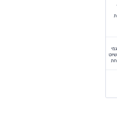
כת
גיל בדגמי
שיוט
שכחת