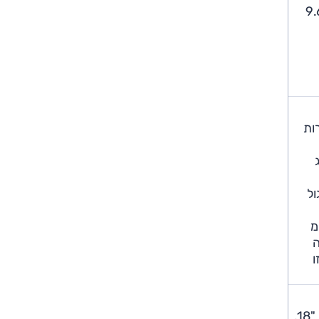
כפולה וההספק המתון מוצא ביטוי גם בצריכת דלק. זו שהשגנו במבחן נעה בין 8.7 ל-9.6
ות
ול
 - ובהחלט מקיים. מרווח הגחון של 22 ס"מ
מערכת X MODE העושה
ו
סובארו אאוטבק החדש משווק ברמת גימור אחת, 'לקשרי', הכוללת תאורת LED מלאה, פנסים ראשיים עוקבי פנייה, חישוקי "18,