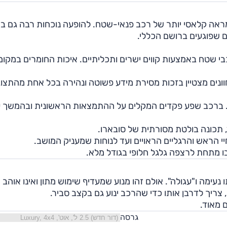
אה קלאסי יותר של רכב פנאי-שטח. להופעה נוכחות רבה גם בז
ם שפוגעים ברושם הכללי.
י שטח באמצעות קווים ישרים ותכליתיים. איכות החומרים במקומ
חוונים מצטיין בזכות מסירת מידע פשוטה ונהירה בכל אחת מהתצוג
רה. ברכב שפע פקדים המקלים על ההתמצאות הראשונית ובהמשך 
ד, תכונה בולטת מסורתית של סובארו.
י הראש והרגליים הראויים ועד לנוחות שמעניק המושב.
ו מתחת לרצפה גלגל חלופי בגודל מלא.
אטמוספרי בנפח 2.5 ליטר, ופעולתו נעימה ו"עגולה". אולם זהו מנוע שמעדיף שימוש מתון ואינו אוהב
 מאוד.
גרסה