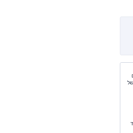
של
רד