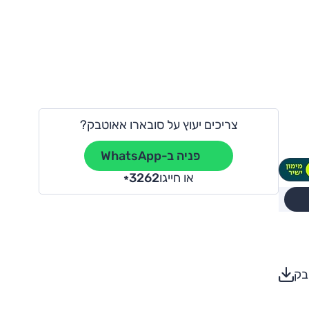
צריכים יעוץ על סובארו אאוטבק?
פניה ב-WhatsApp
או חייגו
3262
*
בק