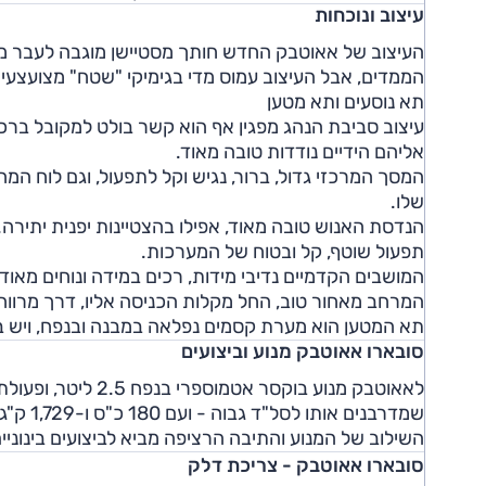
עיצוב ונוכחות
העיצוב של אאוטבק החדש חותך מסטיישן מוגבה לעבר מר
הממדים, אבל העיצוב עמוס מדי בגימיקי "שטח" מצועצעי
תא נוסעים ותא מטען
עיצוב סביבת הנהג מפגין אף הוא קשר בולט למקובל ברכב
אליהם הידיים נודדות טובה מאוד.
המסך המרכזי גדול, ברור, נגיש וקל לתפעול, וגם לוח המ
שלו.
הנדסת האנוש טובה מאוד, אפילו בהצטיינות יפנית יתי
תפעול שוטף, קל ובטוח של המערכות.
המושבים הקדמיים נדיבי מידות, רכים במידה ונוחים מאו
המרחב מאחור טוב, החל מקלות הכניסה אליו, דרך מרווחי
תא המטען הוא מערת קסמים נפלאה במבנה ובנפח, ויש ב
סובארו אאוטבק מנוע וביצועים
לאאוטבק מנוע בוקסר 
שמדרבנים אותו לסל"ד גבוה - ועם 180 כ"ס ו-1,729 ק"ג, צריך לדרבן אותו כדי שהרכב ינוע גם בקצב סביר.
השילוב של המנוע והתיבה הרציפה מביא לביצועים בינוניים
סובארו אאוטבק - צריכת דלק