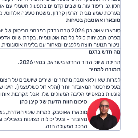
חלון גג, ריפוד עור, מושבים קדמיים בתפעול חשמלי עם א
מערכת שמע מבית 'הרמן קרדון', משטח טעינה אלחוטי, מצ
סובארו אאוטבק בטיחות
סובארו אאוטבק 2026 טרם נבדק במבחני הריסוק של יורו NCAP, אך זכה לציון "טוב" המרבי במבחן של ארגון IIHS האמריקאי.
מפרט הבטיחות כולל בלימה אוטונומית, בקרת שיוט אדפטיב
ניטור תנועה חוצה מלפנים ומאחור עם בלימה אוטונומית,
מה חדש בדגם
תחילת שיווק הדור החדש בישראל, במאי 2026.
תמורה למחיר
למרות שאין לאאוטבק מתחרים ישירים שיושבים על הצומת
מעל פורסטר המאובזר יותר (והלא זול כשלעצמו). היינו 
פוגעות במאפייני הליבה המעולים שלו, אבל מקרבות אותו לטווחי המחיר של 000
סיכום חוות הדעת של קינן כהן
סובארו אאוטבק, למרות שינוי האדרת, נש
מאובזר – ובעל יכולות מצוינות בשבילי
הרכב המעולה הזה.