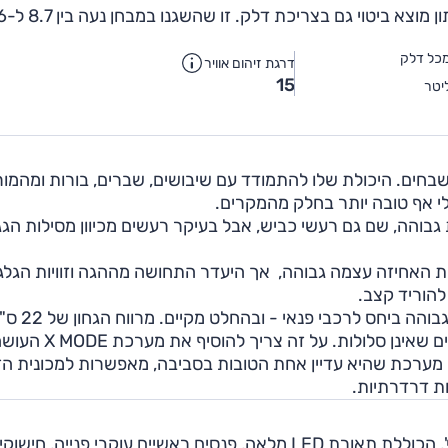
המחיר של המשקל הגבוה, ההנעה ה
כל דלק
דרגת זיהום אוויר
15
יטר
בחים. היכולת שלו להתמודד עם שיבושים, שברים, בורות ומהמור
לי אף טובה יותר בחלק מהמקרים.
והה, שם גם רעשי כביש, אבל בעיקר רעשים מכיוון מסילות הגג
ת האחיזה עצמה גבוהה, אך היעדר התחושה מההגה וזוויות הגלג
להוריד קצב.
כמו קודמיו בשושלת, גם הדור החדש מבטיח יכולת שטח גבוהה ביחס לרכבי פנאי
ואותו כיול מתלים רך מאפשרים גיהוץ נעים מאוד של דרכים שאינן סלולות. על זה צריך להוסיף את 
 מערכת שהיא עדיין אחת הטובות בסביבה, מאפשרות למכונית הז
ת דרדרתיות.