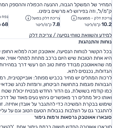
ק"מ/ל', וזה בפירוש לא מרשים בימינו.
נפח מ
צריכת דלק - ממוצעת
צריכת דלק בפועל
68
7.8
10.2
ק"מ/ליטר
ק"מ/ליטר
ל
למידע והשוואת טווחי נסיעה / צריכת דלק
נוחות והתנהגות
בכל הקשור לנוחות הנסיעה, אאוטבק זוכה למלוא החופן ש
היא אחת הטובות שיש היום ברכב מתחת למתלי אוויר, או
מה שהאאוטבק מבודד פחות טוב הם רעשי דרך במהירות גב
הגדולות, נכנסים לתא.
לרכות המתלים יש מחיר בכביש מפותל: אובייקטיבית, רמ
הגבוהות פוגמות בתחושת הביטחון, ורומזות לנהג שכדאי 
שימוש בבקרת המשיכה כדי להתגבר על אובדן אחיזה. זו
להתגבר גם על הצלבות בגבולות הטעם הטוב וגם על עליו
סובארו אאוטבק גרסאות ורמות גימור