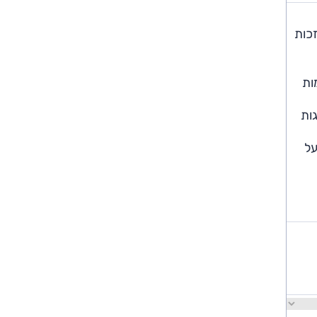
כות
ות
ות
על