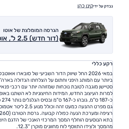
קינן כהן
נבדק על ידי
הגרסה המומלצת של אוטו
(דור חדש) 2.5 ל', אוט', Luxury, 4x4 2026
רקע כללי
במאי 2026 החל שיווק הדור השביעי של סובארו
ביותר עם המותג היפני וחתום על הצלחתו הגדולה בארה"
סטיישן מוגבה לטובת נוכחות שמזוהה יותר עם רכבי פנאי ג
כ-187 ס"מ, גובהו כ-167 ס"מ ובסיס הגלגלים נותר 274 ס"מ. מרווח הגחון נותר אף הוא זהה, עם נתון נאה של 22 ס"מ.
רציפה ומערכת הנעה כפולה קבועה. גרסת הטורבו (260 כ"ס) אשר מוצעת בשוק האמריקאי, לא תוצע בישראל בשלב זה.
מהמסך ולצידו התווסף לוח מחוונים מוקרן "12.3.