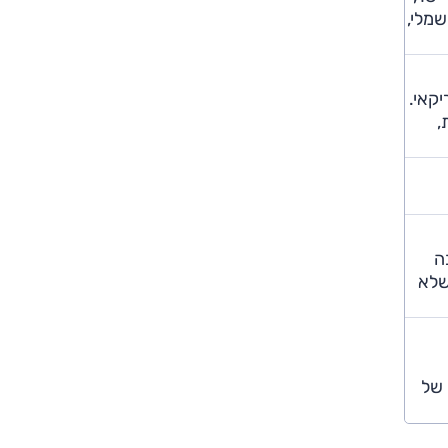
שמלי,
,
ה
שלא
 של