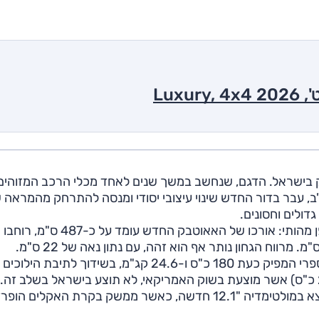
 אאוטבק בישראל. הדגם, שנחשב במשך שנים לאחד מכלי הרכב המזוהים
ב, עבר בדור החדש שינוי עיצובי יסודי ומנסה להתרחק מהמראה 
דולים וחסונים.
למרות העיצוב החדש, המידות החיצוניות לא השתנו באופן מהותי: אורכו של האאוטבק החדש עומד על כ-487 ס"מ, רוחבו
גם מפרט ההנעה כמעט זהה וכולל מנוע 2.5 ליטר אטמוספרי המפיק כעת 180 כ"ס ו-24.6 קג"מ, בשידוך לתיבת הילוכים
בתא הנוסעים הוחלף המסך המרכזי האנכי של הדגם היוצא במולטימדיה "12.1 חדשה, כאשר ממשק בקרת האקלים הופ