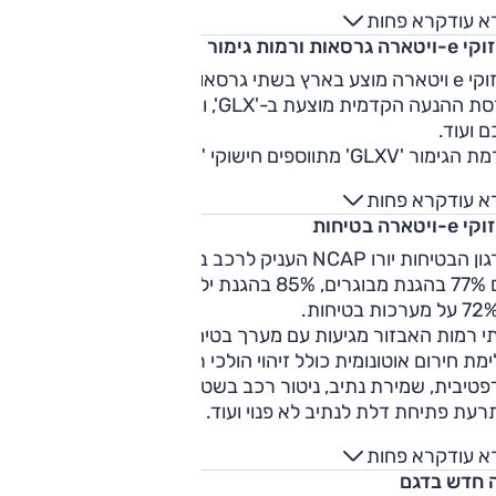
ם קוטר סיבוב מרשים של 10.4 מטרים בלבד.
א עוד
קרא פחות
טארה גרסאות ורמות גימור
ארץ בשתי גרסאות הנעה ובשתי רמות אבזור.
גרסת ההנעה הקדמית מוצעת ב-'GLX', ובמפרט חישוקי "18, מפ
 ועוד.
ברמת הגימור 'GLXV' מתווספים חישוקי "19, גג זכוכית, מצלמות
קפיות, תפעול חשמלי למושב הנהג, מערכת שמע משודרגת, ריפוד
א עוד
קרא פחות
לב דמוי עור בשני גוונים ותאורת אווירה. ברמת גימור זו ניתן לקב
-ויטארה בטיחות
צביעה דו-גונית.
סת ההנעה הכפולה מוצעת רק ברמת האבזור הגבוהה יותר.
ארגון הבטיחות יורו NCAP העניק לרכב ב-2025 ציון של 4 כוכבים
עם 77% בהגנת מבוגרים, 85% בהגנת ילדים, 79% בהגנת הולכ
י רמות האבזור מגיעות עם מערך בטיחות אקטיבי מכובד שכולל
מת חירום אוטונומית כולל זיהוי הולכי רגל ודו"ג, בקרת שיוט
פטיבית, שמירת נתיב, ניטור רכב בשטח מת, תאורה אדפטיבית,
עת פתיחת דלת לנתיב לא פנוי ועוד. במבחן גילינו כי המערכות
דות כראוי, ללא יותר מידי התרעות מיותרות.
א עוד
קרא פחות
 חדש בדגם