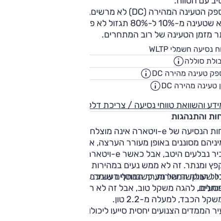
ב עם הטווח.
הספק הטעינה המהירה (DC) לא מרשים, עד 70 קילוואט, והמש
היא שטעינה מ-10% ל-80% תגזול לא פחות מ-45 דקות – 50%
תר מזמן הטעינה של רוב המתחרים.
426
ח נסיעה חשמלי WLTP
ק"
ולת סוללה
61
קוט"
ק טעינה מהירה DC
90
קילווא
 טעינה מהירה DC
00:45
שעו
דע והשוואת טווחי נסיעה / צריכת דלק
חות והתנהגות
נוחות הנסיעה של e-ויטארה אינה מוצלחת. נכון שחריצי אספלט
ניהם מסוננים באופן מעורר הערצה, אפילו פסי הרעדה בגובה
סביר נבלעים היטב, אבל כאשר e-ויטארה נתקל בכל היתר הוא פ
ץ ומנתר. זה לא ממש נעים במהירות עירונית, הופך פחות נעים
יול הנוקשה של מערך המתלים שומר על איזון הרכב בכבישים
ל שעולה המהירות, כשבנוסף רעש כביש מהצמיגים ממלא את חל
סעים.
תלים, להגה משקל טוב, אבל זה לא רכב דינמי במיוחד - גם בגל
קל הכבד, למעלה מ-2.2 טון.
ר הממדים הצנועים יחסית סייעו ליכולות התמרון, כשאת התמונה