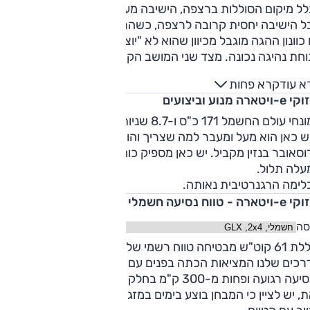
ל מיקום הסוללות ברצפה, הישיבה מעט מוזרה. כי הרכב גבוה,
ל הישיבה יחסית קרובה לרצפה, כשהרגליים שלוחות הרחק לפנים
כוונון ההגה מוגבל מכיוון שהוא לא "יוצא מספיק", כך שקשה להש
וחת נהיגה נכונה. מצד שני המושב הקצר והקשיח שלא נראה
יח, התגלה כנוח לאורך זמן.
א עוד
קרא פחות
מאחור תחושת הקירבה לגג מתעצמת עוד יותר. גבוהים מ-180 ס"
יטארה מנוע וביצועים
לו שהמרווח לא מספיק והראש שלהם יתחכך בתקרה. לעומת זאת,
מלא מקום לברכיים ולכפות הרגליים. חבל רק שאין פתחי מיזוג
במונחי עולם החשמל 171 כ"ס ו-8.7 שניות לא עושים רושם, אבל מה
חור.
 כאן הוא מעל ומעבר למה שצריך והוא עדיין יהיה מהיר מכל
ושב האחורי נע על מסילה כדי ליצור את הפשרה הדרושה בין
סאובר בנזין מקביל. יש כאן מספיק כוח זמין לעקיפות או נסיעה
סעים למטען. במצב המרווח ביותר לנוסעים, נפח תא המטען מצומ
עלה תלול.
מאוד ועומד על 244 ליטרים. במצב המרווח ביותר למטען, הנפח גם
לימה הרגנרטיבית נאותה.
לא מאוד מרשים עם 310 ליטרים. וכמו כמעט בכל המתחרים, אין 
טארה - טווח נסיעה חשמלי
ען גלגל חליפי.
סה
סוללת 61 קוט"ש מבטיחה טווח רשמי של 426 ק"מ, אך במבחן
הדרכים שלנו המציאות הכתה בפנים עם נתונים של כ-340 ק"מ
בנסיעה רגועה ופחות מ-300 ק"מ בחלק האינטנסיבי של המבחן. ע
, יש לציין כי המבחן בוצע בימים במזג אוויר חם וזה כידוע פחות