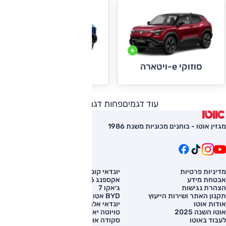
סוזוקי e-ויטארה
סוזוקי S-Cross
עוד דגמים
פחות דגמים
מגזין אוטו - בוחנים מכוניות משנת 1986
מדיניות פרטיות
יונדאי קונה
השוואת רכב
אבטחת מידע
אקספנג G6
רכב חדש
הצהרת נגישות
ג׳אקו 7
מחירון רכב
תקנון האתר ושירות הייעוץ
BYD אטו 3
מימון לרכב
אודות אוטו
יונדאי אלנטרה
אוטו השנה 2025
טויוטה יאריס קרוס
לעבוד באוטו
סקודה אוקטביה