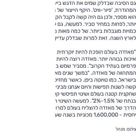
גם הסיבה שבדלק שמים את הדגש בייחוד על רמת האבזור
המהודרת, 'פיור-וויט'. היקף הייצור של ה-CX-3 ביפן אינו גבוה,
הוא מספר, ולכן גם היה קשה לקבל הקצאות לישראל מוקדם
יותר, לפחות במחיר סביר. למעשה, גם עכשיו מדבר שמש על
כמויות מוגבלות ביותר, של כמה מאות מכוניות עד אלף שיגיעו
לארץ השנה. זאת למרות שבדלק עדיין נלחמים על הכמויות.
"מאזדה בעולם הופכת להיות יוקרתית יותר, מתגמלת ובעלת
איכות גבוהה יותר. מאזדה רוצה להיות אלטרנטיבה למוצרי
פרמיום בעתיד הקרוב". מסביר שמש בהשקת ה-CX-3 את הכיוון
המתהווה של מאזדה. "במשך שנים מאזדה הייתה מכונית העם
בישראל, כמו טויוטה ביפן. כאשר מחזיקים בנתח שוק של 17%,
קשה לשנות תפישות והיום אנחנו מבינים זאת. מאזדה היא
שחקנית קטנה בעולם ושינוי תפיסשי קל לעשות כאשר מחזיקים
בנתח של 1.5%-2%". למעשה השינוי הזה, מסביר שמש, הוא
הדרך של מאזדה להצליח בעולם למרות היקפי ייצור קטנים
יחסית - 1,600,000 מכוניות בשנה שעברה.
צילום: מנהל