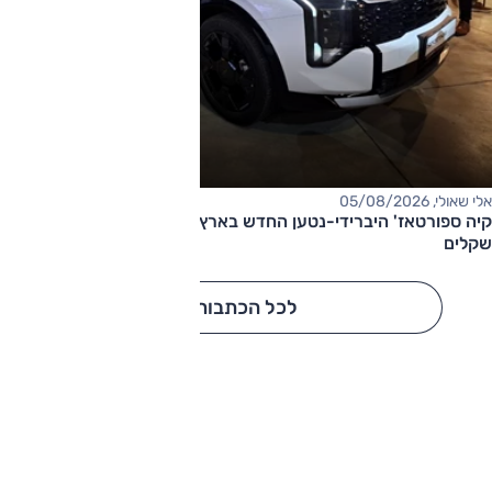
אלי שאולי, 05/08/2026
קיה ספורטאז' היברידי-נטען החדש בארץ – המחיר החל מ-220,000
שקלים
לכל הכתבות