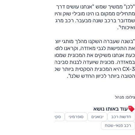
"לכן" ממשיך שמש "אנחנו עושים דרך שונה ממאזדה יפן. אנחנו
מתחילים ממקום בו הינו מובילי שוק והיום צריכים להסביר
שמדובר ברכב שונה מבעבר. רכב מרגש, מעוצב, טכנולוגי
ואיכותי".
"בשנה שעברה השקנו מהלך מותגי יוצא דופן שמטרתו לשנות
את התפישות לגבי מאזדה, וקראנו לוprepare to be amazed .
כעת אנחנו משיקים את המכונית שמסמנת יותר מכל את השינוי
במאזדה. מכונית שיועדה לבנות סביבה את ההילה המותגית. ה-
CX-3 היא המכונית הסקסית ביותר של מאזדה, והשגרירה
הטובה ביותר לכיוון החדש שלנו".
צילום: מנהל
עוד באותו נושא
חדשות רכב
יבואנים
סופרמיני
סקירות
רכב משפחתי
רכב פנאי-שטח