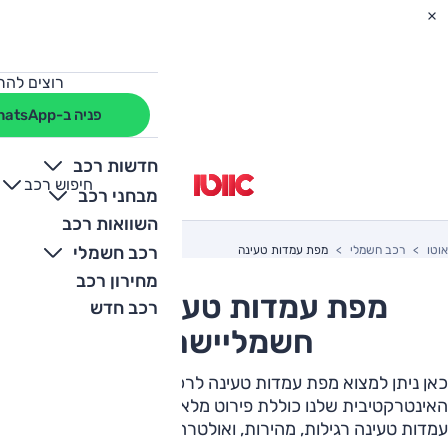
רוצים להת
פניה ב-WhatsApp
כל סוגי העמדות
חדשות רכב
חיפוש רכב
+
-
רגילה
(5-22 kW)
מבחני רכב
השוואות רכב
מהירה
(22-100 kW)
רכב חשמלי
אוטו
רכב חשמלי
מפת עמדות טעינה
אולטרה מהירה
(100-350 kW)
מחירון רכב
מפת עמדות טעינה לרכב
רכב חדש
Supercharger
(100-350 kW)
חשמלי
ישראל
כאן ניתן למצוא מפת עמדות טעינה לרכב חשמלי. המפה
האינטרקטיבית שלנו כוללת פירוט מלא על הפריסה הארצית של
עמדות טעינה רגילות, מהירות, ואולטרה מהירות (סופרצ'ארג'ר)