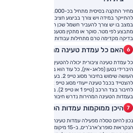
מחיר התקנה בסיסית מתחיל בכ-2,000-3,000 ₪, אבל עלול
להתייקר במידה ויש צורך בביצוע חציבה או התאמות בשטח, או
במצב בו יש צורך להעביר חשמל שכן תשלום עבור כבל חשמל
מתבצע לפי מטר. סוקר או מתקין מטעם החברה צריך לבצע
בדיקה מקדימה טרם מתחילות עבודות התקנה.
האם כל עמדת טעינה מתאימה לי?
כל עמדת טעינה ציבורית יכולה להטעין כל רכב חשמלי או רכב
היברידי נטען (פלאג-אין), כל עוד הוא בעל תקינה אירופאית
העושה שימוש בחיבור מסוג טייפ 2. בעמדות ללא כבל מובנה, יש
להצטייד בכבל טעינה ייעודי מסוג טייפ 2כאשר צידו השני מותאם
לחיבור בצד הרכב (טייפ 1 או טייפ 2). בכדי לעשות שימוש
בעמדות הטעינה המהירות נדרש חיבור תואם בצד הרכב (DC).
היכן ממוקמות עמדות הטעינה של טסלה?
נכון להיום טסלה מפעילה עמדות טעינה אולטרה מהירות
הנקראות סופרצ'ארג'רים, ב-15 מיקומים ברחבי הארץ, מקרית