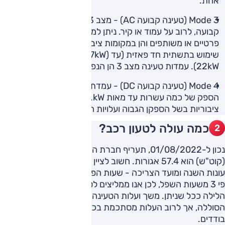
אחת.
Mode 3 (טעינה קבועה AC) - מצב 3 מתייחס לעמדת טעינה
קבועה, לרוב על עמוד או קיר. ניתן למצוא עמדות אלו הן בבתים
פרטיים או משותפים והן במקומות ציבוריים, והן מסוגלות לעשות
שימוש בתשתית חד פאזית (עד (7kW או תלת פאזית (עד
22kW). עמדות טעינה מצב 3 הן הנפוצות ביותר.
Mode 4 (טעינה קבועה DC) - עמדת טעינה מהירה, בעלת
הספק של כמה עשרות עד מאות kW. עמדות אלו הן עמדות
ציבוריות בשל הספקן הגבוה ועלויות הקמה ותחזוקה גבוהות.
כמה עולה לטעון רכב?
נכון ל-01/08/2022, תעריף חברת החשמל עבור קילוואט-שעה
(קוט"ש) הוא 57.4 אגורות. חשוב לציין כי התעריף משתנה לפי
עונות השנה ומועד הצריכה - שעות הפסגה עשויות להיות יקרות
פי 3 משעות השפל, לכן אנו ממליצים לטעון את הרכב בשעות
הלילה ככל שניתן. משך ועלות הטעינה תלויים בעיקר בגודל
הסוללה, אך לרוב העלות מסתכמת בכמה עשרות שקלים
בודדים.