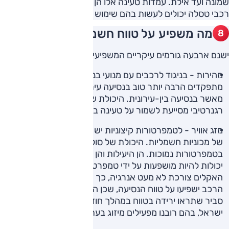
שמונה ועד אילת. עמדות טעינה אלו הן עמדות מהירות בלבד, ורק
רכבי טסלה יכולים לעשות בהם שימוש נכון לעכשיו.
מה משפיע על טווח חשמלי?
ישנם ארבעה גורמים עיקריים המשפיעים על טווח נסיעה:
מהירות - בניגוד לרכבים עם מנועי בנזין, רכבים חשמליים
מתפקדים הרבה יותר טוב בנסיעה עירונית במהירות נמוכה
מאשר בנסיעה בין-עירונית. היכולת שלהם לבלום באופן
רגנרטיבי מסייעת לשמור על טעינה בזמן נסיעה.
מזג אוויר - לטמפרטורות קיצוניות יש השפעה ישירה על טווח
של מכוניות חשמליות. היכולת של סוללה להחזיק טעינה פוחתת
בטמפרטורות נמוכות. הן היעילות והן יכולת הטעינה המהירה
יכולות להיות מושפעות על ידי טמפרטורות קרות. בנוסף, בקרת
האקלים צורכת לא מעט אנרגיה, כך ששמירה על חום או קירור
הרכב ישפיעו על טווח הנסיעה, שכן הוא נעזר בכוח הסוללה.
סביר שתראו ירידה בטווח במהלך חודשי הקיץ החמים של
ישראל, בהם רובנו מפעילים מיזוג בעת השהייה ברכב.