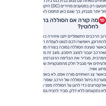
אחוזים מאחת עם מנוע בנזין במרבית המקרים. כמו כן, גם אם
תטענו רק במטענים מהירים (DC) היקרים יותר, חשמל לאין ערוך
זול יותר מבנזין, כך שגם כאן תחסכו לא מעט.
מה קורה אם הסוללה ברכב התרוקנה
לחלוטין?
רוב הרכבים החשמליים יתנו אזהרה כאשר הסוללה עומדת
להתרוקן, ויאפשרו לכם לנווט לעמדת הטעינה הקרובה ביותר.
כאשר טעינת הסוללה נמוכה בצורה מסוכנת, סביר להניח
שהרכב יעבור למצב חיסכון. מצב זה מפחית את המהירות
המרבית, מגדיר את הבלימה הרגנרטיבית לרמה הגבוהה ביותר
ולעיתים אף מגביל חלק מהפונקציות שצורכות אנרגיה רבה כמו
מיזוג אוויר.
כאשר צג האחוזים מורה אפס, לא באמת מדובר בריקון מלא שכן
מערכת ניהול הסוללה של הרכב שומרת על אספקת רזרבה של
אלקטרונים כדי להגן על הסוללה מפני נזק. בכל אופן, אם מעולם
לא נתקעתם ללא דלק, סביר להניח גם שלא ייגמר לכם החשמל.