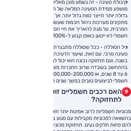
קיבולת טעינה - זה נשמע מובן מאליו, אבל טווח של רכב
מושפע ממידת הטעינה המלאה של הסוללה. מן הסתם שסוללה
גדולה יותר תייצר טווח גדול יותר, אך חשוב לדעת שיצרני רכב
מתקינים מערכות ניהול חכמות שעשויות להגביל את הטעינה
המרבית, על מנת להאריך את חיי הסוללה. כלומר, ייתכן שרכב
חשמלי לא ייטען באופן קבוע ל-100% קיבולת.
גיל הסוללה - ככל שסוללה מתבגרת, היא מאבדת פוטנציאל
טעינה מרבי. עם זאת, שיעור הדעיכה עומד על כ-2.3% בלבד
בשנה, ועם תחזוקה נכונה הוא יכול להיות נמוך עוד יותר.
בהתחשב בעובדה שרוב החברות מציעות אחריות לסוללה של
6 עד 8 שנים, או 100,000-200,000 ק"מ, ניתן לצפות מרכב
חשמלי לביצועים טובים במשך שנים רבות.
האם רכבים חשמליים זולים יותר
לתחזוקה?
מכוניות חשמליות לרוב אמינות יותר וזולות יותר לתחזוקה
בהשוואה למכוניות מקבילות עם מנוע בעירה פנימית מכיוון שיש
להם פחות חלקים נעים. תחזוקת מכונית חשמלית זולה בעשרות