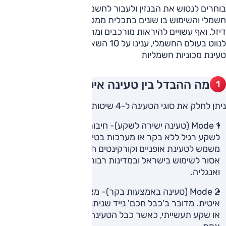
בוחרים לנטוש את הבנזין ולעבור לחשמל, אבל טעינת רכב
חשמלי והשימוש בו שונים בתכלית ממקביליהן ברכבי בנזין או
דיזל, ואף עשויים להיראות מורכבים ומרתיעים. אז כדי לעזור לכם
לנווט בעולם החשמלי, ענינו על 10 השאלות הנשאלות ביותר לגבי
טעינת מכוניות חשמליות
מה ההבדל בין טעינה איטית למהירה?
ניתן לחלק את סוגי הטעינה ל-4 שיטות מרכזיות:
Mode 1 (טעינה ישירה לשקע)- חיבור ישיר של הרכב החשמלי
לשקע רגיל ללא בקר או מערכות בטיחות. בדרך כלל מצב 1
משמש לטעינת אופניים וקורקינטים חשמליים. מצב טעינה זה
אסור לשימוש בישראל ובמדינות רבות בעולם כמו ארה"ב
ואנגליה.
Mode 2 (טעינה באמצעות בקר)- מצב 2 נקרא גם טעינה
איטית. מדובר ב'כבל חכם' נייד שניתן לחבר לשקע חשמל רגיל
או שקע תעשייתי, כאשר כבל הטעינה והבקר הם למעשה יחידה