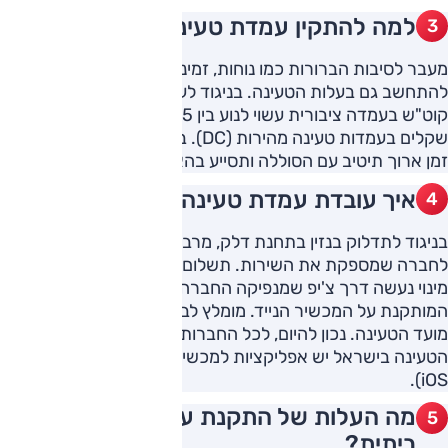
למה להתקין עמדת טעינה בבית?
מעבר לסיבות הברורות כמו נוחות, זמינות וניהול זמן יעיל, יש
להתחשב גם בעלות הטעינה. בניגוד לעמדות ביתיות, מחיר
קוט"ש בעמדה ציבורית עשוי לנוע בין 75 אגורות ללמעלה מ-2
שקלים בעמדות טעינה מהירות (DC). בנוסף, טעינה איטית למשך
זמן ארוך תיטיב עם הסוללה ותסייע בהארכת חייה.
איך עובדת עמדת טעינה ציבורית?
בניגוד לתדלוק בנזין בתחנת דלק, מרבית העמדות דורשות מינוי
לחברה שמספקת את השירות. תשלום עבור שימוש חד פעמי או
מינוי נעשה דרך צ'יפ שמנפיקה החברה או דרך אפליקציה
המותקנת על המכשיר הנייד. מומלץ לבצע את ההרשמה טרם
מועד הטעינה. נכון להיום, לכל החברות המפעילות עמדות
הטעינה בישראל יש אפליקציות למכשירים ניידים (אנדרואיד או
iOS).
מה העלות של התקנת עמדת טעינה
ביתית?