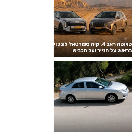
טויוטה ראב 4, קיה ספורטאז' לונג ויונדאי טוסון לונג ראש
בראש: על הנייר ועל הכביש