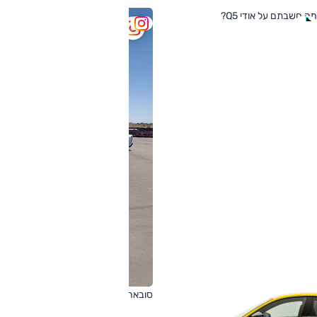
מה חשבתם על אודי Q5?
סובארו BRZ החדש | השקה בישראל