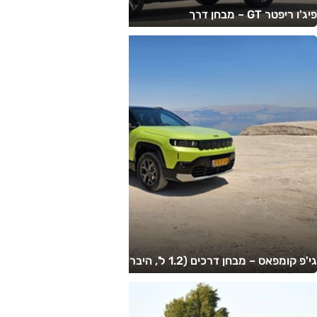
פיג'ו ריפטר GT – מבחן דרך
גי'פ קומפאס – מבחן דרכים (1.2 ל', היברידי-מתון)