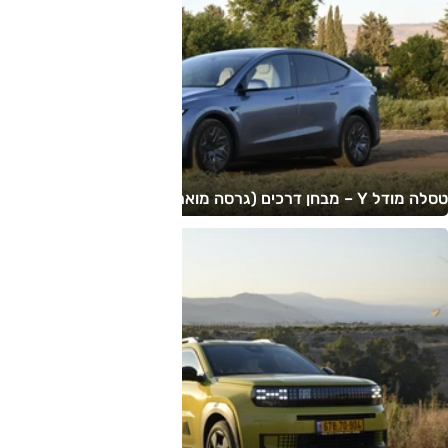
טסלה מודל Y – מבחן דרכים (גרסה מוארכת, 6 מושבים)