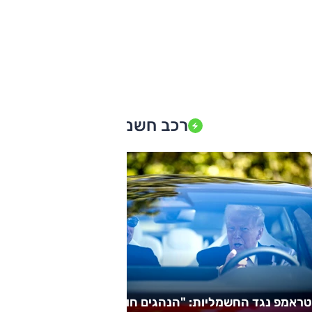
רכב חשמלי
טראמפ נגד החשמליות: "הנהגים חולים"