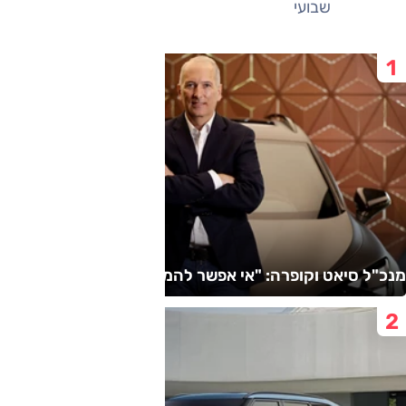
שבועי
חודשי
מנכ"ל סיאט וקופרה: "אי אפשר להמשיך כך"