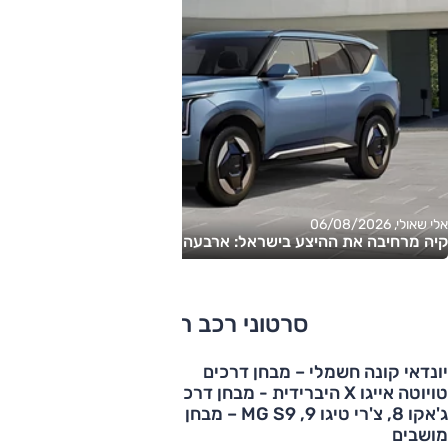
אלי שאולי, 06/08/2026
קיה מרחיבה את ההיצע בישראל: ארבעה דגמים חדשים בדרך
סרטוני רכב חמים
מופעל כעת
יונדאי קונה חשמלי – מבחן דרכים
מופעל כעת
טויוטה אייגו X היברידית - מבחן דרכים
מופעל כעת
ג'אקו 8, צ'רי טיגו 9, MG S9 – מבחן השוואתי פלאג-אין עם 7
מושבים
מופעל כעת