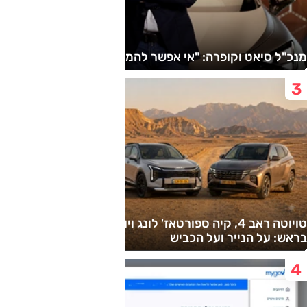
מנכ"ל סיאט וקופרה: "אי אפשר להמשיך כך"
טויוטה ראב 4, קיה ספורטאז' לונג ויונדאי טוסון לונג ראש
בראש: על הנייר ועל הכביש