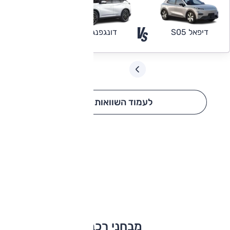
דיפאל S05
דונגפנג מייג'
סובארו BRZ
לעמוד השוואות רכב
מבחני רכב