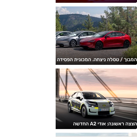
המבוך / טסלה ניצחה. המכונית הפסידה
הצצה ראשונה: אודי A2 החדשה