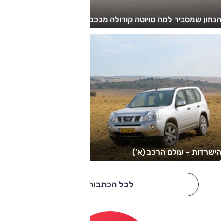
הנתון שמסביר למה טויוטה קורולה מככבת ביד שנייה
הישרדות – עולם הרכב (א')
לכל הכתבות