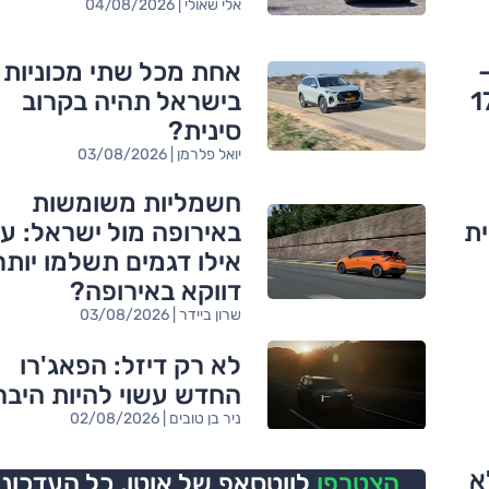
אלי שאולי | 04/08/2026
–
אחת מכל שתי מכוניות
170
בישראל תהיה בקרוב
סינית?
יואל פלרמן | 03/08/2026
חשמליות משומשות
ית
באירופה מול ישראל: ע
אילו דגמים תשלמו יותר
דווקא באירופה?
שרון ביידר | 03/08/2026
לא רק דיזל: הפאג'רו
החדש עשוי להיות היברי
ניר בן טובים | 02/08/2026
א
הצטרפו
לווטסאפ של אוטו,
כל העדכוני