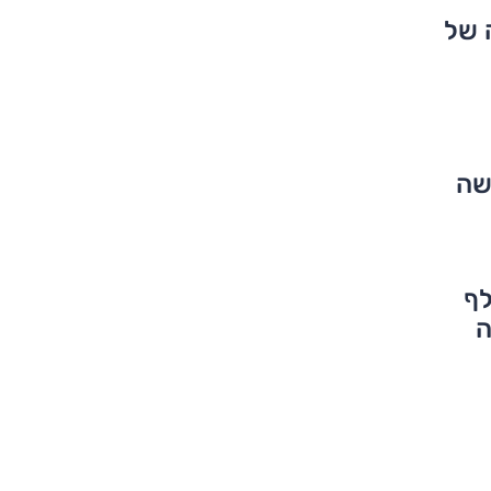
 של
שה
דת 100 אלף
ה