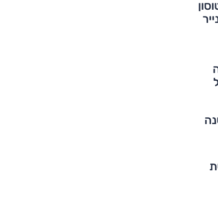
וסון
יר
יינת 120 שנה
דשת