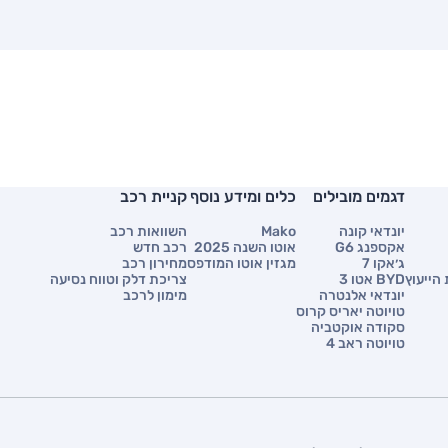
דגמים מובילים
כלים ומידע נוסף
קניית רכב
יונדאי קונה
Mako
השוואות רכב
אקספנג G6
אוטו השנה 2025
רכב חדש
ג׳אקו 7
מגזין אוטו המודפס
מחירון רכב
הייעוץ
BYD אטו 3
צריכת דלק וטווח נסיעה
יונדאי אלנטרה
מימון לרכב
טויוטה יאריס קרוס
סקודה אוקטביה
טויוטה ראב 4