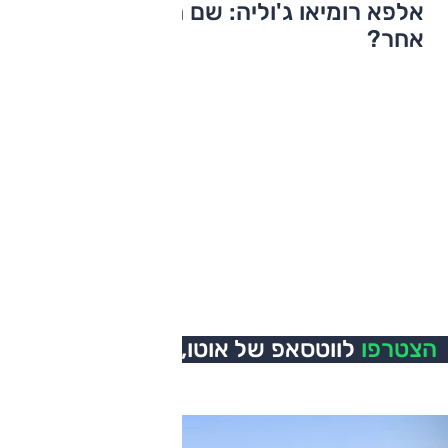
אלפא רומיאו ג'וליה: שם חדש, או רכב
אחר?
הצטרפו
לווטסאפ של אוטו,
כל העדכונים בזמן אמת