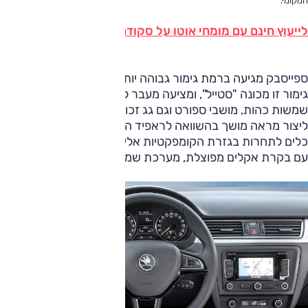
המקומי.
לייעוץ חינם עם מומחי אוטו על סקודה ראפיד חייג ל-3262* או לחץ כאן
ספייסבק מגיעה ברמת גימור גבוהה יותר מאחותה (הכמעט) המ
גימור זו מכונה "סטייל", ומציעה מעבר לחי
שמשות כהות, מושבי ספורט וגם גג זכוכית פנורמי. כל אלה יוסיפו ל
ליצור מראה מושך בהשוואה לראפיד הרגילה. המבנה וההופעה אמ
כלים לתחרות בגזרת הקומפקטיות אליה מכוונים בסקודה ישראל.
עם בקרת אקלים מפוצלת, מערכת שמע עם שליטה מההגה ובקרת