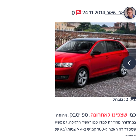
0
אלי שאולי
24.11.2014
צילום: מנהל
כמו
שצפינו לאחרונה
, ספייסבק,
,
אחותה הנאה של
סקודה ראפיד
יוצאת לדרכ
שמסדר לה האצה ל-100 קמ"ש ב-9.4 שניות (9.5 שניות בסדאן). בניגוד לסד