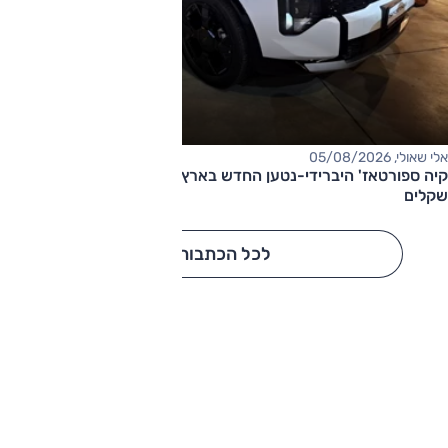
אלי שאולי, 05/08/2026
קיה ספורטאז' היברידי-נטען החדש בארץ – המחיר החל מ-220,000
שקלים
לכל הכתבות