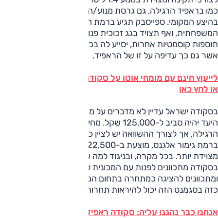
כמו בראפיד הרגילה, גם גרסת מנוע/הילוכים זו תהיה החשובה
בהיצע המקומי. ספייסבק תגיע ברמת הידור גבוהה ביחס לאחותה
המשפחתית, ואף תצויד בגג זכוכית פנורמי. פריט זה, יחד עם
תוספות קוסמטיות אחרות, יסייע לה בכל מה שקשור להופעה,
אשר גם כך עדיפה על זו של הראפיד.
לייעוץ חינם עם מומחי אוטו על סקודה ראפיד חייג ל-3262*
או לחץ כאן
בסקודה ישראל עדיין לא מדברים על מחירים, אבל נראה שמחיר
היעד יהיה סביב ל-125,000 שקל. מחיר זה יקר ביחס לראפיד
הרגילה, אך לצורך ההשוואה יש לציין כי ראפיד המאובזרת ביותר,
ברמת גימור אלגנס, מוצעת ב-122,500 שקל - וספייסבק תהיה
מצוידת יותר. בכל מקרה, ובניגוד למה שנעשה עם ראפיד הרגילה,
בסקודה מתכוונים לפנות עם המכונית לקהל אנין ואופנתי יותר,
ומתכוונים להציגה כמתחרה בתחום המשפחתי-קומפקטי. מחיר
כזה בסגמנט הזה יכול להיראות תחרותי.
אנחנו כבר נהגנו עליה: סקודה ראפיד ספייסבק במבחן דרכים