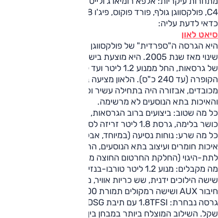
מתחרות עיקריות: אלפא רומיאו ג'ולייטה, לנצ'יה דלתא, סיטרואן
C4, פולקסווגן גולף, פורד פוקוס, פיג'ו 308, רנו מגאן
כדאי לדעת עליה:
סיאט לאון
היא הגרסה ה"ספרדית" של פולקסווגן גולף, ומשווקת כמעט ללא
שינוי מאז שנת 2005. היא מוצעת בישראל עם מבחר עשיר למדי
של גרסאות, החל ממנוע 1.2 ליטר ועד ל-2.0 ליטר בגרסת
הקופרה (עד 240 כ"ס). הלאון מציעה ברוב הגרסאות ביצועים
מכובדים, אבזורה היה בתחילה עשיר וכיום מעט מעל הממוצע
והאיכות בתא הנוסעים לא מרשימה.
כל מה שטוב: ביצועים ברוב הגרסאות, עיצוב חיצוני עדיין נאה,
כושר בלימה, גרסת 1.8 ליטר זריזה לסוגה ומחירה.
כל מה שרע: נוחות נסיעה (במיוחד, אבל לא רק, בספורטיביות),
איכות חומרים ועיצוב בתא הנוסעים, התנהגות כביש בעלת נטייה
לתת-היגוי (החלקת החרטום החוצה מקו הפנייה).
מה מקבלים: מנוע 1.2 ליטר טורבו-בנזין עם 105 כ"ס, תיבת
שישה הילוכים ידנית, שש כריות אוויר, מערכת שמע מקורית עם
חיבור AUX ושישה רמקולים תמורת 115,000 שקל.
גרסה נבחרת: 1.8TFSI עם תיבת DSG במחיר של 150,000
שקל. השילוב המוצלח ביותר במבחן בין ביצועים, נוחות ומחיר.