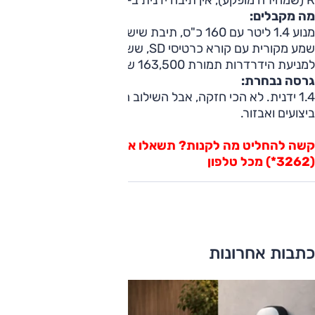
R (שמחירה מופקע), אין תיבה ידנית ב-2.0 ליטר.
מה מקבלים:
מנוע 1.4 ליטר עם 160 כ"ס, תיבת שישה הילוכים ידנית, מערכת
שמע מקורית עם קורא כרטיסי SD, שש כריות אוויר ומערכת
למניעת הידרדרות תמורת 163,500 שקל.
גרסה נבחרת:
1.4 ידנית. לא הכי חזקה, אבל השילוב הטוב ביותר בין עלות,
ביצועים ואבזור.
קשה להחליט מה לקנות? תשאלו אותנו ב"כוכבית אוטו"
(3262*) מכל טלפון
כתבות אחרונות