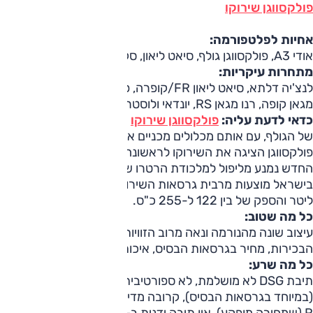
פולקסווגן שירוקו
אחיות לפלטפורמה:
אודי A3, פולקסווגן גולף, סיאט ליאון, סקודה אוקטביה
מתחרות עיקריות:
לנצ'יה דלתא, סיאט ליאון FR/קופרה, פולקסווגן גולף GTI, רנו
מגאן קופה, רנו מגאן RS, יונדאי ולוסטר
כדאי לדעת עליה:
פולקסווגן שירוקו
היא גרסת שלוש דלתות
של הגולף, עם אותם מכלולים מכניים אך עם עיצוב ספורטיבי יותר.
פולקסווגן הציגה את השירוקו לראשונה בשנות ה-70, והדגם
החדש נמנע מליפול למלכודת הרטרו של החיפושית למשל.
בישראל מוצעות מרבית גרסאות השירוקו, עם מנועי 1.4 ו-2.0
ליטר והספק של בין 122 ל-255 כ"ס.
כל מה שטוב:
עיצוב שונה מהנורמה ונאה מרוב הזוויות, ביצועים בגרסאות
הבכירות, מחיר בגרסאות הבסיס, איכות בתא הנוסעים.
כל מה שרע:
תיבת DSG לא מושלמת, לא ספורטיבית כמו שהיא נראית
(במיוחד בגרסאות הבסיס), קרובה מדי לגולף, אין הנעה כפולה ב-