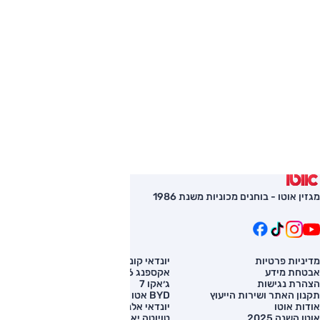
מגזין אוטו - בוחנים מכוניות משנת 1986
מדיניות פרטיות
יונדאי קונה
השוואת רכב
אבטחת מידע
אקספנג G6
רכב חדש
הצהרת נגישות
ג׳אקו 7
מחירון רכב
תקנון האתר ושירות הייעוץ
BYD אטו 3
מימון לרכב
אודות אוטו
יונדאי אלנטרה
אוטו השנה 2025
טויוטה יאריס קרוס