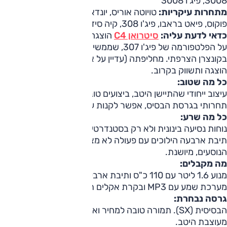
3008, פיג'ו 3008
מתחרות עיקריות:
טויוטה אוריס, יונדאי i30, מאזדה 3, פורד
פוקוס, פיאט בראבו, פיג'ו 308, קיה סיד, רנו מגאן
כדאי לדעת עליה:
סיטרואן C4
הוצגה בשנת 2004, והתבססה
על הפלטפורמה של פיג'ו 307, שממשיכה לשרת מכוניות רבות
בקונצרן הצרפתי. מחליפתה (עדיין על אותה פלטפורמה) כבר
הוצגה ותשווק בקרוב.
כל מה שטוב:
עיצוב ייחודי שהתיישן היטב, ביצועים טובים בגרסת הטורבו, מחיר
תחרותי בגרסת הבסיס, אפשר לקנות עם תיבה ידנית.
כל מה שרע:
נוחות נסיעה בינונית ולא רק בסטנדרטים הגבוהים של סיטרואן,
תיבת ארבעה הילוכים עם פעולה לא מצטיינת, איכות בינונית בתא
הנוסעים, מיושנת.
מה מקבלים:
מנוע 1.6 ליטר עם 110 כ"ס ותיבת ארבעה הילוכים אוטומטית,
מערכת שמע עם MP3 ובקרת אקלים תמורת 118,000 שקל.
גרסה נבחרת:
הבסיסית (SX). תמורה טובה למחיר ואבזור סביר, בחבילה
מעוצבת היטב.