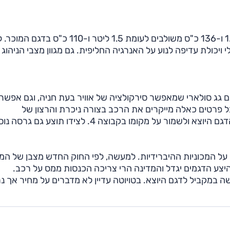
, מציעה יחידת כוח מתקדמת יותר משמעותית עם מנוע 1.8 ו-136 כ"ס משולבים לעומת 1.5 ליטר ו-110 כ"
ויכולת עדיפה לנוע על האנרגיה החליפית. גם מגוון מצבי הניהוג
ם גג סולארי שמאפשר סירקולציה של אוויר בעת חניה, וגם אפשר
 פרטים כאלה מייקרים את הרכב בצורה ניכרת והרצון של
טויוטה-ישראל הוא לשמור על התחרותיות שאפיינה את הדגם היוצא ולשמור על מקומו בקבוצה 4. לצידו תוצע 
על המכוניות ההיברידיות. למעשה, לפי החוק החדש מצבן של המכ
היצע הדגמים יגדל והמדינה הרי צריכה הכנסות ממס על רכב.
במקביל לדגם היוצא. בטויוטה עדיין לא מדברים על מחיר אך נ