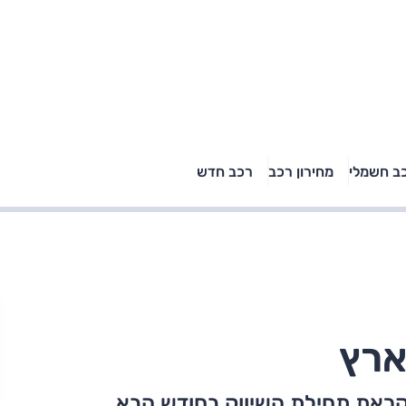
טויוטה ראב 4, קיה
ב חשמלי
מחירון רכב
רכב חדש
רכבי הסלב
ספורטאז' לונג ויונדאי
"הצל"
טוסון לונג ראש בראש: על
הנייר ועל הכביש
ארץ
ראת תחילת השיווק בחודש הבא