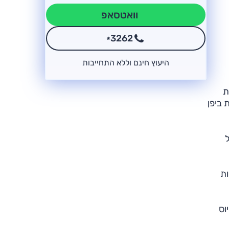
וואטסאפ
3262
*
היעוץ חינם וללא התחייבות
ת
 ביפן
ל
ות
וס