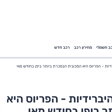
טויוטה ראב 4, קיה
ב חשמלי
מחירון רכב
רכב חדש
רכבי הסלב
ספורטאז' לונג ויונדאי
"הצל"
טוסון לונג ראש בראש: על
הנייר ועל הכביש
ות - הפריוס היא המכונית הנמכרת ביותר ביפן בחודש מאי
ברידיות - הפריוס היא
ר ביפן בחודש מאי