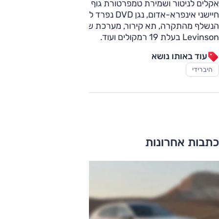
אקלים לניטור ושמירת טמפרטורת גוף אופטימאלית באמצעות
חיישני אינפרא-אדום, נגן DVD נפרד לצפייה במסך "9 אחורי
הנשלף מהתקרה, תא קירור, מערכת שמע מובחרת של Mark
Levinson בעלת 19 רמקולים ועוד.
עוד באותו נושא
היברידי
כתבות אחרונות