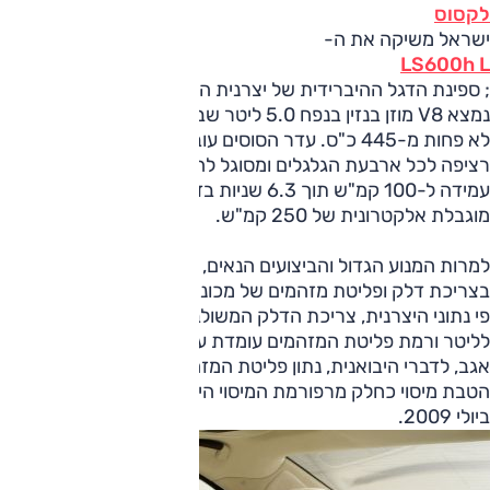
לקסוס
ישראל משיקה את ה-
LS600h L
; ספינת הדגל ההיברידית של יצרנית היוקרה היפנית. בחרטומה
נמצא V8 מוזן בנזין בנפח 5.0 ליטר שבשילוב מנוע חשמלי מפיק
לא פחות מ-445 כ"ס. עדר הסוסים עובר דרך תיבת הילוכים
רציפה לכל ארבעת הגלגלים ומסוגל להזניק את המכונית ממצב
עמידה ל-100 קמ"ש תוך 6.3 שניות בדרך למהירות מרבית
מוגבלת אלקטרונית של 250 קמ"ש.
למרות המנוע הגדול והביצועים הנאים, מתגאה ה-LS600h L
בצריכת דלק ופליטת מזהמים של מכונית עם מנוע קטן יותר; על
פי נתוני היצרנית, צריכת הדלק המשולבת עומדת על 10.7 ק"מ
לליטר ורמת פליטת המזהמים עומדת על 219 גרם CO2 לק"מ.
אגב, לדברי היבואנית, נתון פליטת המזהמים צפוי להעניק לרכב
הטבת מיסוי כחלק מרפורמת המיסוי הירוק אשר תיכנס לתוקף
ביולי 2009.