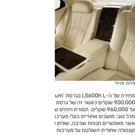
צילום: מנהל
מחירה של ה-LS600h L בגרסת 'Premium' עומד על
900,000 שקלים כאשר זה של גרסת 'High Premium' עומד
על 960,000 שקלים. תמורת הזוזים שלכם אתם צפויים לקבל
מכל טוב; מושבים אחוריים בעלי מערכת עיסוי והדום לרגליים
אשר מאפשרים תנוחת שכיבה, שולחן עבודה מתקפל בחיפוי עץ,
קונסולה אחורית השולטת על מערכות הרכב, מערכת בקרת