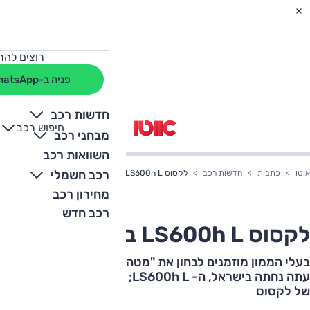
רוצים להת
פניה ב-WhatsApp
חדשות רכב
חיפוש רכב
+
-
מבחני רכב
השוואות רכב
רכב חשמלי
אוטו
כתבות
חדשות רכב
לקסוס LS600h L בישראל
מחירון רכב
רכב חדש
לקסוס LS600h L בישראל
בעלי הממון מוזמנים לבחון את "מטהרת המצפון" החדשה שזה
עתה נחתה בישראל, ה- LS600h L; ספינת הדגל ההיברידית
של לקסוס