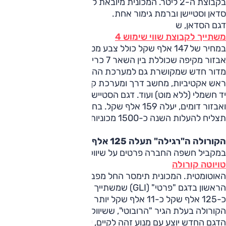
בקבוצת ה-2 ליטר. המכונית מיובאת לישראל בתי תצורות מרכב
סדאן וסטיישן וברמת גימור אחת.
דגם הסדאן, ש
משתייך לקבוצת שווי שימוש 4
במחיר של 147 אלף שקל כולל צבע מטאלי, מגיע עם חבילת
אבזור מקיפה שכוללת בין השאר 7 כריות אוויר, מערכת ESP
מדור חדש שמקושרת גם למערכת ההיגוי, בקרת אקלים, כריות
ראש אקטיביות, מחשב דרך ומערכת קול נשלטים מההגה, בלם
יד חשמלי (ללא מוט) ועוד. דגם הסטיישן, עם מנוע, תיבת הילוכים
ואבזור דומים, יעלה 159 אלף שקל. בחברה מעריכים כי היא
תצליח להעלות השנה כ-1500 מכוניות מסוג זה על הכביש.
הקורולה ה"רגילה" תעלה 125 אלף שקל
במקביל חשפה החברה פרטים על שיווק ה
טויוטה קורולה
האוטומטית. המכונית תימסר החל מפברואר ותוצע בשלב
הראשון בדגם "פרטי" (GLI) שמשתייך לקבוצה 3 במחיר של
כ-125 אלף שקל כ-11 אלף שקל יותר מהגרסה המקבילה של
הקורולה בעלת הגיר "הרובוטי", ששיווקה יימשך במקביל.
הדגם החדש יוצע עם מנוע זהה לקיים, עם תיבה בת 4 מהירויות