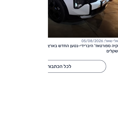
אלי שאולי, 05/08/2026
קיה ספורטאז' היברידי-נטען החדש בארץ – המחיר החל מ-220,000
שקלים
לכל הכתבות