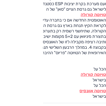
ועם מערכת בקרת יציבות ESP כסטנדרט. באפריל תגיע
לישראל גם גרסת הציים "סאן" של ה
טויוטה קורולה
האוטומטית החדשה אם כי בחברה עדיין לא מתחייבים על מחיר.
לקראת הקיץ תנחת בארץ גם גרסת ה"וורסו" החדשה של
הקורולה, שתיחשף רשמית רק בתערוכת ז'נבה במרץ. הגרסה
בתצורת מיניוואן עם 5+2 מקומות ישיבה תגיע עם מנוע 1.8 ליטר
ותיבה רציפה מקבילה לזו של האוונסיס והיא מיועדת להימכר
בקבוצה 4. במהלך הרבעון השלישי תנחת בישראל גם הגרסה
האירופאית של הטויוטה "פריוס" ההיברידית החדשה.
הכל על
טויוטה קורולה
בישראל
הכל על
טויוטה אוונסיס
בישראל