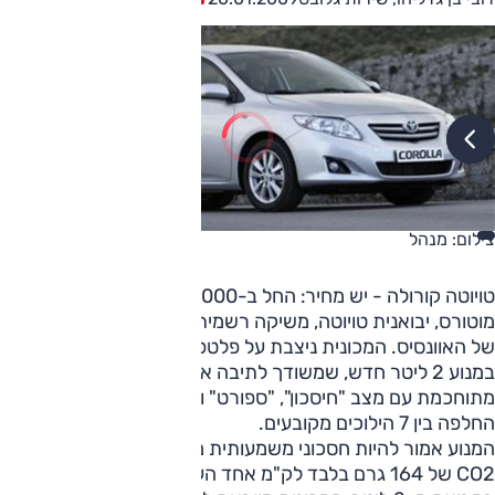
צילום: מנהל
טויוטה קורולה - יש מחיר: החל ב-125,000 שקלחברת יוניון
מוטורס, יבואנית טויוטה, משיקה רשמית בישראל את הדור החדש
של האוונסיס. המכונית ניצבת על פלטפורמה חדשה ומצוידת
במנוע 2 ליטר חדש, שמשודך לתיבה אוטומטית רציפה (CVT)
מתוחכמת עם מצב "חיסכון", "ספורט" ומצב ידני, שמאפשר
החלפה בין 7 הילוכים מקובעים.
המנוע אמור להיות חסכוני משמעותית מקודמו ומתאפיין בפליטת
CO2 של 164 גרם בלבד לק"מ אחד הערכים הנמוכים ביותר