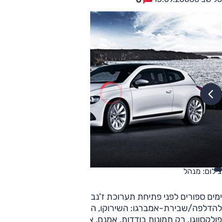
צילום: מנהל
ימים ספורים לפני פתיחת תערוכת ז'נבה, והנה עוד קורבן נפל
להדלפה/שבירת-אמברגו: השירוקו, הקופה הטריה של
פולקסווגן. רק תמונות בודדות, אמנם, אך בגודל נאה – די והותר