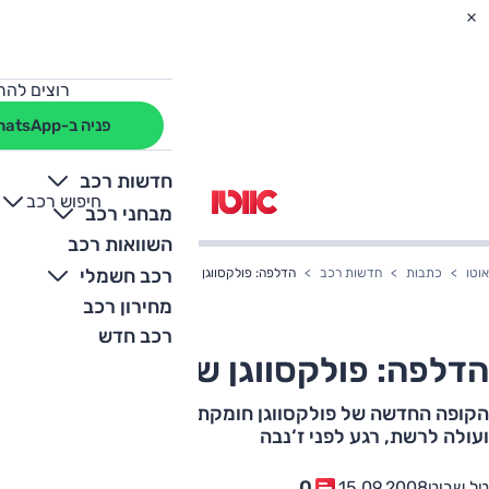
רוצים להת
פניה ב-WhatsApp
חדשות רכב
חיפוש רכב
+
-
מבחני רכב
השוואות רכב
רכב חשמלי
אוטו
כתבות
חדשות רכב
הדלפה: פולקסווגן שירוקו
מחירון רכב
רכב חדש
הדלפה: פולקסווגן שירוקו
הקופה החדשה של פולקסווגן חומקת גם היא דרך החריצים
ועולה לרשת, רגע לפני ז‘נבה
0
טל שביט
15.09.2008