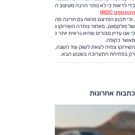
כדי לראות כי לא נותר הרבה מעיצוב החרטום של
הקונספט IROC
, וכי תכנון הפרונט מהווה גם חריגה מהמראה המשפחתי העכשווי
של פולקסווגן. מאחור נותרה השירוקו נאמנה למדי לקונספט, אם
כי אנו עדיין סבורים שהיא נראית יותר כמו האצ'בק 3 דלתות
מאשר כקופה.
השירוקו צפויה לצאת לשוק עוד השנה, אך פרטים נוספים יחשפו
רק בפתיחת התערוכה בשבוע הבא.
כתבות אחרונות