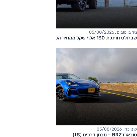
ניר בן טובים , 05/08/2026
שברולט חותכת 130 אלף שקל ממחיר הטאהו
קינן כהן, 05/08/2026
סובארו BRZ – מבחן דרכים (tS)