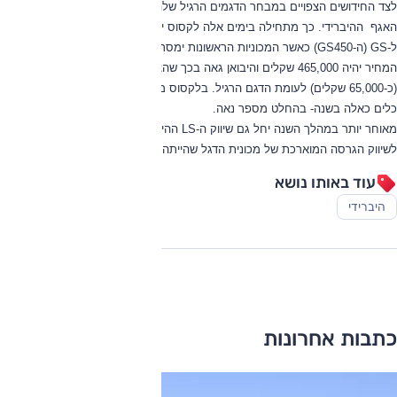
לצד החידושים הצפויים במבחר הדגמים הרגיל שלה תמשיך השנה לקסוס לעבות את
האגף
ההיברידי. כך מתחילה בימים אלה לקסוס ישראל בשיווק הגרסה ההיברידית
ל-
GS
(ה-GS450) כאשר המכוניות הראשונות ימסרו ללקוחות בינואר הקרוב. תג
המחיר יהיה 465,000 שקלים והיבואן גאה בכך שהצליח לייצר פער מחיר קטן יחסית
(כ-65,000 שקלים) לעומת הדגם הרגיל. בלקסוס מאמינים שניתן יהיה למכור 50-60
כלים כאלה בשנה- בהחלט מספר נאה.
מאוחר יותר במהלך השנה יחל גם שיווק ה-
LS
ההיברידית מה שיפתח את הדרך גם
לשיווק הגרסה המוארכת של מכונית הדגל שהייתה חסרה במבחר.
עוד באותו נושא
היברידי
כתבות אחרונות