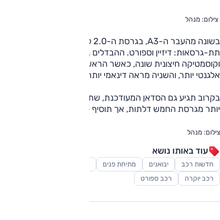
צילום: מנהל
בשונה מהעבר ה-A3, בגרסת ה-2.0 ליטר תוצע בשתי
תת-גרסאות: דיזיין וספורט. ההבדלים בינן יכללו מושבים שונים
וקוסמטיקה חיצונית שונה, כאשר הראשונה מנסה להשיג אפקט
אלגנטי יותר, והשניה מראה דינאמי יותר.
בקרוב תגיע גם הסדאן המעודכנת, שתעלה כ-15,000 שקלים
יותר מגרסת החמש דלתות, אך תוסיף לאבזור מושבי עור.
צילום: מנהל
עוד באותו נושא
חדשות רכב
יבואנים
מתיחת פנים
סופרמיני
סקירות
רכב יוקרה
רכב ספורט