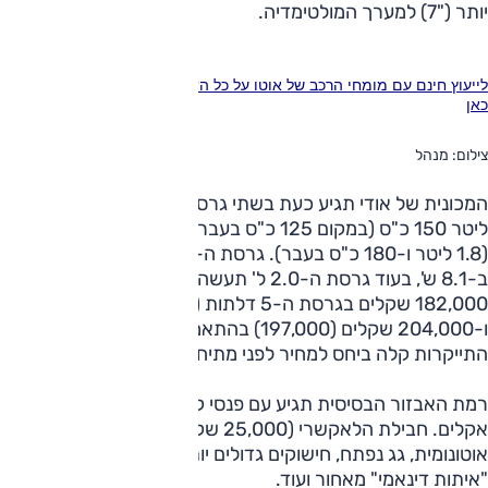
יותר ("7) למערך המולטימדיה.
לייעוץ חינם עם מומחי הרכב של אוטו על כל הדגמים חייג ל-3262* או לחץ
כאן
צילום: מנהל
המכונית של אודי תגיע כעת בשתי גרסאות חזקות מבעבר: 1.4
ליטר 150 כ"ס (במקום 125 כ"ס בעבר) ו-2.0 ליטר 190 כ"ס
(1.8 ליטר ו-180 כ"ס בעבר). גרסת ה-1.4 ל' תאיץ למאה קמ"ש
ב-8.1 ש', בעוד גרסת ה-2.0 ל' תעשה זאת ב-6.7 ש'. הן תעלינה
182,000 שקלים בגרסת ה-5 דלתות (175,000 ל-3 דלתות)
ו-204,000 שקלים (197,000) בהתאמה. המחירים משקפים
התייקרות קלה ביחס למחיר לפני מתיחת הפנים.
רמת האבזור הבסיסית תגיע עם פנסי קסנון, מולטימדיה, ובקרת
אקלים. חבילת הלאקשרי (25,000 שקלים) תוסיף בלימה
אוטונומית, גג נפתח, חישוקים גדולים יותר, תאורת לד כולל
"איתות דינאמי" מאחור ועוד.