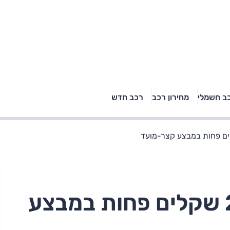
טויוטה ראב 4, קיה
ב חשמלי
מחירון רכב
רכב חדש
רכבי הסלב
ספורטאז' לונג ויונדאי
"הצל"
טוסון לונג ראש בראש: על
הנייר ועל הכביש
לאון קופרה – 25,000 שקלים פחות במבצע