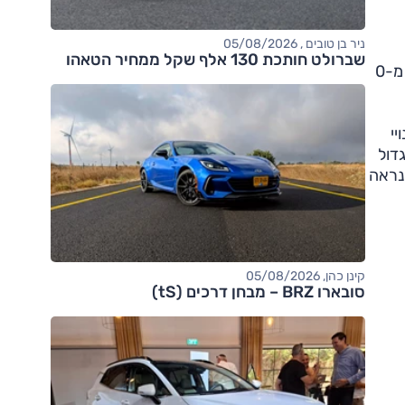
ניר בן טובים , 05/08/2026
שברולט חותכת 130 אלף שקל ממחיר הטאהו
סיאט לאון קופרה מצוידת במנוע 2.0 ליטר טורבו עם 290 כ"ס ובתיבה רובוטית דו-מצמדית עם 6 הילוכים. הקופרה מאיצה מ-0
י
גדול
ככל הנראה
קינן כהן, 05/08/2026
סובארו BRZ – מבחן דרכים (tS)