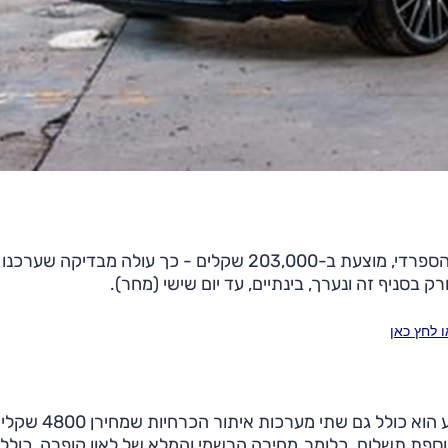
, המשפחתית הספורטיבית של המותג הספרדי, מוצעת ב-203,000 שקלים - כך עולה מבדיקה 
 בסניף זה ונערך, בינתיים, עד יום שישי (מחר).
מחיר זה מתייחס לגרסת חמש הדלתות, ובמסגרת המבצע הוא כולל גם שתי מערכות איתור הכרחיו
ר, מצריך תוספת תשלום. כלומר, מחירה הרשמי והמלא של לאון קופרה, כולל