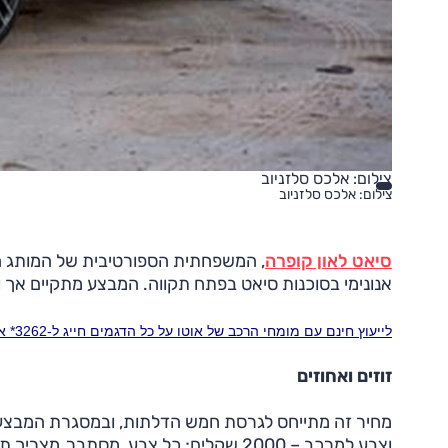
צילום: אלכס סלזניוב
צילום: אלכס סלזניוב
סיאט לאון קופרה
אנונימי בסוכנות סיאט בפתח תקווה. המבצע מתקיים אך ורק
לייעוץ חינם עם מומחי הרכב של אוטו על כל הדגמים חייג ל-3262* או לחץ כאן
זוזים ואחוזים
וצבע למרכב – 2000 שקלים; כל צבע, מסתב