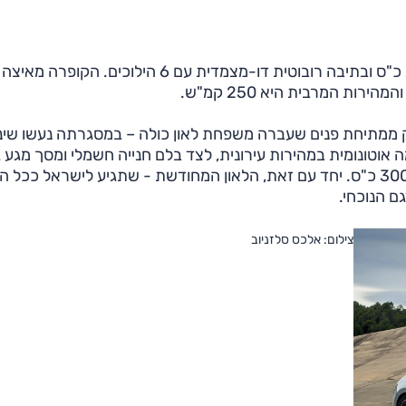
מתיחת פנים שעברה משפחת לאון כולה – במסגרתה נעשו שינוי
ימה אוטונומית במהירות עירונית, לצד בלם חנייה חשמלי ומסך מגע 
יותר. בנוסף, עלה הספק המנוע של הגרסה המחודשת ל-300 כ"ס. יחד עם זאת, הלאון המחודשת - שתגיע לישראל 
ם הנוכחי.
צילום: אלכס סלזניוב