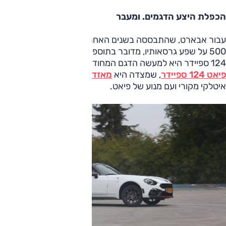
הכפלת היצע הדגמים. ומעבר
עבור אבארט, שהתבססה בשנים האחרונות רק על דגם אחד,
500 על שפע גרסאותיו, מדובר בתוספת מאוד מהותית. אבארט
124 ספיידר היא למעשה הדגם המחודד יותר של
פיאט 124 ספיידר
, שמצדה היא
מאזדה MX-5
– אבל בעיצוב
איטלקי מקורי ועם מנוע של פיאט.