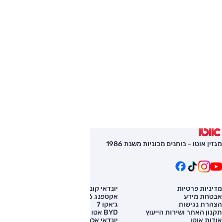
מגזין אוטו - בוחנים מכוניות משנת 1986
מדיניות פרטיות
יונדאי קונה
השוואת רכב
אבטחת מידע
אקספנג G6
רכב חדש
הצהרת נגישות
ג׳אקו 7
מחירון רכב
תקנון האתר ושירות הייעוץ
BYD אטו 3
מימון לרכב
אודות אוטו
יונדאי אלנטרה