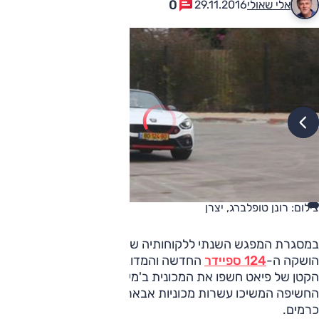
0
אלי שאולי
29.11.2016
צילום: רונן טופלברג, יצרן
במסגרת המפגש השנתי ללקוחותיה שעורכת
אבארט
בישראל,
הושקה ה-
124 ספיידר
החדשה והמדוברת. אנשי מותג הספורט
הקטן של פיאט חשפו את המכונית ב'מיני ישראל' בלטרון. לאחר
החשיפה המשיכו עשרות מכוניות אבארט בשיירה למפגש במלון
כרמים.