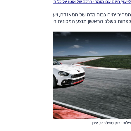
לייעוץ חינם עם מומחי הרכב של אוטו על כל הדגמים חייג ל-3262* או לחץ כאן
המחיר יהיה גבוה מזה של המאזדה, ויעמוד על 300,000 שקלים.
לפחות בשלב הראשון תוצע המכונית רק בגרסה האוטומטית.
צילום: רונן טופלברג, יצרן