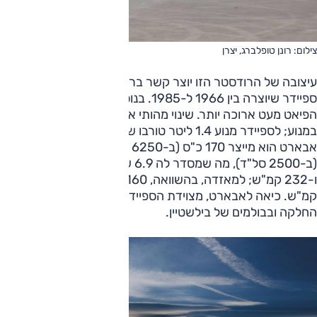
צילום: רונן טופלברג, יצרן
עיצובה של הרודסטר הזו יוצר קשר ברור ונוסטלגי עם פיאט 124
ספיידר שיוצרה בין 1966 ל-1985. בנוסף ובהשוואה למאזדה,
הפיאט מעט ארוכה יותר. שינוי מהותי אחר ביחס ל-MX-5 הוא
במנוע; לספיידר מנוע 1.4 ליטר טורבו של פיאט, ובגרסה זו של
אבארט הוא מייצר 170 כ"ס (ב-6250 סל"ד) ו-25.5 קג"מ
(ב-2500 סל"ד), מה שמסדר לה 6.9 שניות מ-0 ל-100 קמ"ש
ו-232 קמ"ש; למאזדה, בהשוואה, 160 כ"ס, 7.3 ש' ו-214
קמ"ש. כיאה לאבארט, מצוידת הספיידר בדיפרנציאל מוגבל
החלקה ובבולמים של בילשטיין.