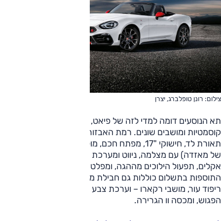
צילום: רונן טופלברג, יצרן
תא הנוסעים דומה למדי לזה של פיאט, אך כולל תוספות
קוסמטיות ומושבים שונים. רמת האבזור גבוהה למדי וכוללת
תאורת לד, חישוקי "17, מפתח חכם, מולטימדיה מקורית (כמו זו
של מאזדה) עם מצלמה, ניווט ומערכת שמע של בוז, בקרת
אקלים, תפעול הילוכים מההגה, ומפלטים עם ארבע יציאות.
התוספות בתשלום כוללות גם חבילת מפלטי מונזה "רעשנית",
ריפוד עור, מושבי רקארו – וערכת צבע אדום למראות, שפת
הפגוש, ומכסה וו הגרירה.