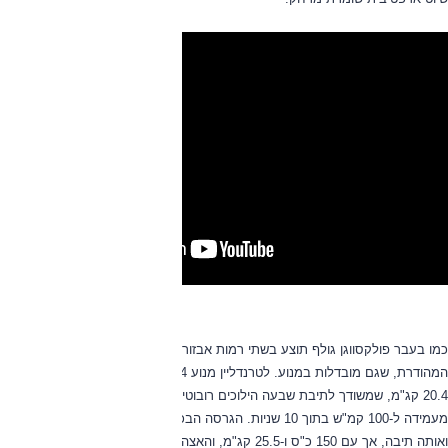
כמו בעבר פולקסווגן גולף תוצע בשתי רמות אבזור, טרנדליין הבסיסית וקומפורטליין
המהודרת, שגם מובדלות במנוע. לטרנדליין מנוע 1.4 ליטר מוגדש עם 125 כ"ס ו-
20.4 קג"מ, שמשודך לתיבת שבעה הילוכים רובוטית דו-מצמדית. היא מאיצה
מעמידה ל-100 קמ"ש בתוך 10 שניות. הגרסה הבכירה מצוידת במנוע באותו נפח
ואותה תיבה, אך עם 150 כ"ס ו-25.5 קג"מ, והאצה ל-100 בתוך 8.2 שניות.