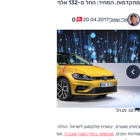
מתקדמות. המחיר: החל מ-132 אלף שקל
0
אלי שאולי
20.04.2017
צילום: מנהל
צ'מפיון מוטורס, יבואנית פולקסווגן לישראל, החלה בשיווק
פולקסווגן גולף
המחודשת.
מתיחת הפנים,
שנחשפה בסוף השנה שעברה
, אמורה להזריק לגולף - שהוצגה בדור