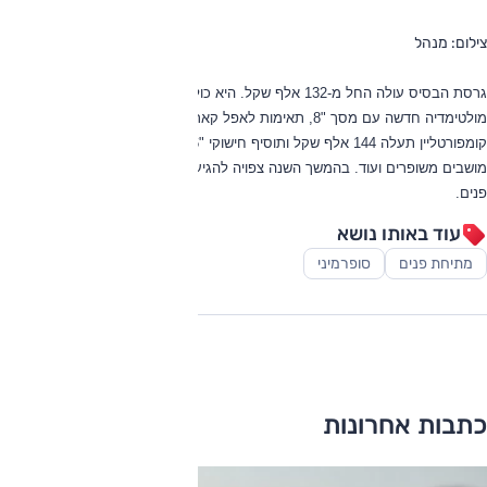
צילום: מנהל
גרסת הבסיס עולה החל מ-132 אלף שקל. היא כוללת חישוקי "15 קלים, מערכת
מולטימדיה חדשה עם מסך "8, תאימות לאפל קארפליי, חיבור בלוטות' ועוד.
קומפורטליין תעלה 144 אלף שקל ותוסיף חישוקי "16, חלון גג פנוראמי, מפתח חכם,
מושבים משופרים ועוד. בהמשך השנה צפויה להגיע גם GTI ספורטיבית מתוחת
פנים.
עוד באותו נושא
מתיחת פנים
סופרמיני
כתבות אחרונות