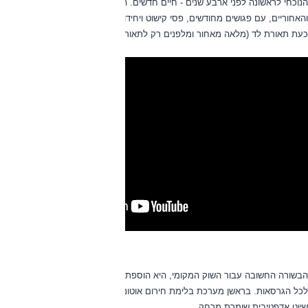
הנוכחי לראשונה לפני ארבע שנים - חיים חדשים. היא כוללת עדכון קל לעיצוב החזית
והאחוריים, עם פגושים מחודשים, פסי קישוט ויחידות תאורה עדכניות. אלה כוללות
כעת תאורת לד (מלאה מאחור ומלפנים רק לתאורת היום).
הבשורה החשובה עבור השוק המקומי, היא הוספת מערכות הבטיחות המתקדמות
לכל הגרסאות. בראשן מערכת בלימת חירום אוטונומית (בלימה והתרעה), ובקרת
שיוט אדפטיבית שומרת מרחק.