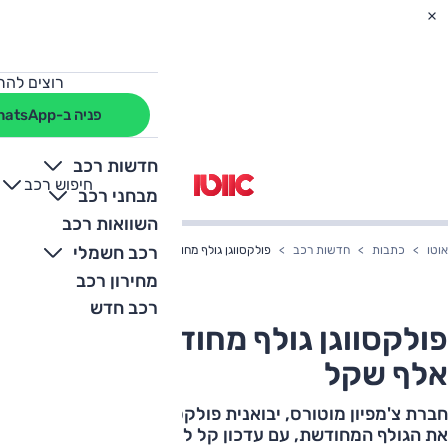
רוצים להת
פניה ב-WhatsApp
חדשות רכב
חיפוש רכב
+
-
מבחני רכב
השוואות רכב
רכב חשמלי
אוטו
כתבות
חדשות רכב
פולקסווגן גולף מחודשת - מ-132 אלף שקל
מחירון רכב
רכב חדש
פולקסווגן גולף מחודשת - מ-132
אלף שקל
חברת צ'מפיון מוטורס, יבואנית פולקסווגן, משיקה בישראל
את הגולף המחודשת, עם עדכון קל לעיצוב ומערכות בטיחות