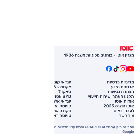
מגזין אוטו - בוחנים מכוניות משנת 1986
מדיניות פרטיות
יונדאי קונה
השוואת רכב
אבטחת מידע
אקספנג G6
רכב חדש
הצהרת נגישות
ג׳אקו 7
מחירון רכב
תקנון האתר ושירות הייעוץ
BYD אטו 3
מימון לרכב
אודות אוטו
יונדאי אלנטרה
אוטו השנה 2025
טויוטה יאריס קרוס
לעבוד באוטו
סקודה אוקטביה
צור קשר
טויוטה ראב 4
אתר זה מוגן על ידי reCAPTCHA וחלים עליו מדיניות הפרטיות והתנאים וההגבלות של
Google