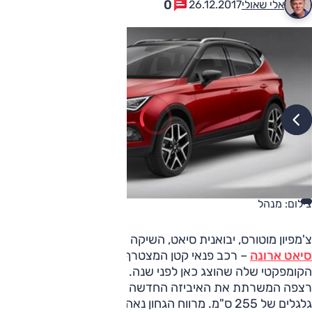
0
אלי שאולי
26.12.2017
צילום: מנהל
צ'מפיון מוטורס, יבואנית סיאט, השיקה היום (שלישי) את
סיאט ארונה
– רכב פנאי קטן המצטרף לאטקה, הדגם
הקומפקטי שלה שהוצג כאן לפני שנה. ארונה מתבסס על אותה
רצפה המשרתת את האיביזה החדשה וחולק עימה אותו בסיס
גלגלים של 255 ס"מ. מרווח הגחון נאה ומתנוסס לגובה 19 ס"מ;