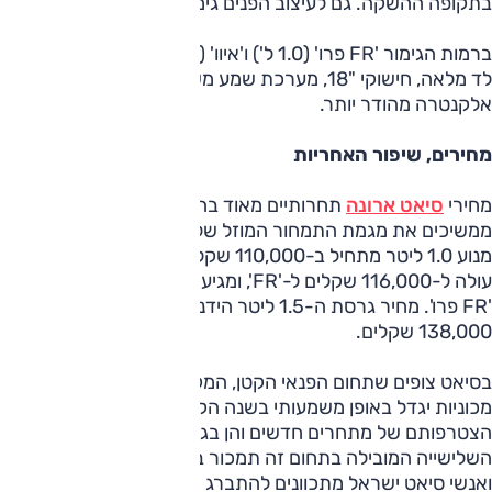
בתקופה ההשקה. גם לעיצוב הפנים גימור אופנתי/ספורטיבי יותר.
ברמות הגימור 'FR פרו' (1.0 ל') ו'איוו' (1.5 ל'), בנוסף, גם תאורת
לד מלאה, חישוקי "18, מערכת שמע משופרת של ביטס וריפוד
אלקנטרה מהודר יותר.
מחירים, שיפור האחריות
מחירי
סיאט ארונה
תחרותיים מאוד בהשוואה לרכבי פנאי קטנים,
ממשיכים את מגמת התמחור המוזל של המותג. מחיר הארונה עם
מנוע 1.0 ליטר מתחיל ב-110,000 שקלים לרמת הגימור 'סטייל',
עולה ל-116,000 שקלים ל-'FR', ומגיע ל-129,000 שקלים עבור
'FR פרו'. מחיר גרסת ה-1.5 ליטר הידנית ברמת הגימור 'איוו' הוא
138,000 שקלים.
בסיאט צופים שתחום הפנאי הקטן, המקיף ב-2017 כ-17,500
מכוניות יגדל באופן משמעותי בשנה הקרובה – הן בגלל
הצטרפותם של מתחרים חדשים והן בגלל שיפור התחרותיות בו.
השלישייה המובילה בתחום זה תמכור בין 1800 ל-5000 כלים,
ואנשי סיאט ישראל מתכוונים להתברג אליה.