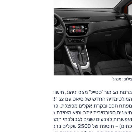
צילום: מנהל
ברמת הגימור 'סטייל' מצבי ניהוג, חישוקי "16, חיישני חנייה, מערך
המולטימדיה החדש של סיאט עם צג "8 וממשק אפל קארפלי,
מפתח חכם ובקרת אקלים מפוצלת. כרגיל בסיאט, ל-'FR' הופעה
חיצונית ספורטיבית יותר, והיא מצוידת בחישוקי "17 נאים יותר
ואפשרות לצבעים שונים לגג ולבתי המראות (שחור, אפור או
כתום) – תוספת של 2500 שקלים ברמת הגימור 'סטייל'; חינם