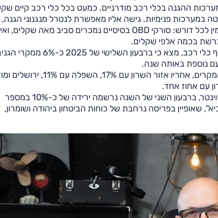
רכות ההגנה בכלי רכב מודרניים. כמעט בכל כלי רכב קיים שקע
טה במערכות פנימיות. גישה אליו מאפשרת לנטרל מנגנוני הגנה, 
משבת מנוע או לתכנת מפתח חלופי. הציוד הדרוש לכך זמין לכל דורש: סורקי OBD בסיסיים נמכרים סביב מאה שקלים, ו
ברשת בכמה אלפי שקלים.
מחקר של חברת איתוראן, המבוסס על נתונים מ־980 אלף כלי רכב, מצא כי ברבעון הש
פעם נוספת באותה שנה.
גוש דן ממשיך להוביל את היקף הגניבות עם 47% מכלל המקרים, אחריו אזור השרון עם 17%, הש
למרות זאת, יש גם סימנים חיוביים. על פי נתוני איתוראן ופוינטר, ברבעון השני של השנה נרשמה ירידה של כ-10% במספר
, שאופיין בפריסה נרחבת של כוחות הביטחון ביהודה ושומרון,