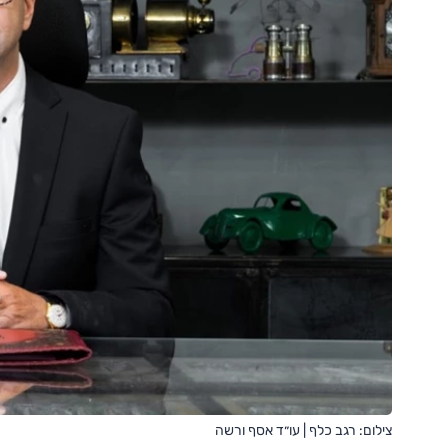
צילום: רגב כלף | עו״ד אסף ורשה