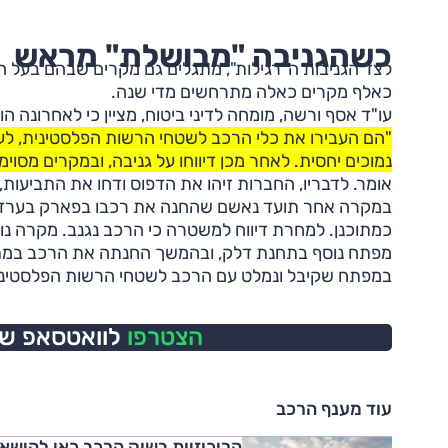
כשהגניבה "מבושלת" מראש
לצד הגניבות ה"רגילות", מתגלים גם מקרים שבהם בעל 
כאלף מקרים כאלה מתרחשים מדי שנה.
עו"ד אסף ורשה, מומחה לדיני ביטוח, מציין כי לאחרונה ה
"הם העבירו את כלי הרכב לשטחי הרשות הפלסטינית, לעי
נמוכים יחסית. לאחר מכן דיווחו על גניבה, ובמקרים מסוי
אומר. לדבריו, החברות זיהו את הדפוס ודחו את התביעות
במקרה אחר תועד נאשם שהחנה את רכבו בפארק בערד, ה
כמתוכנן. למחרת דיווח למשטרה כי הרכב נגנב. מקרה נו
מפתח נוסף בתחנת דלק, ובהמשך החנתה את הרכב במתח
במפתח שקיבל ונמלט עם הרכב לשטחי הרשות הפלסטיני
הצטרפו
לוואטסאפ של 
עוד מענף הרכב
הריכוזיות בשוק הרכב כאן להישא