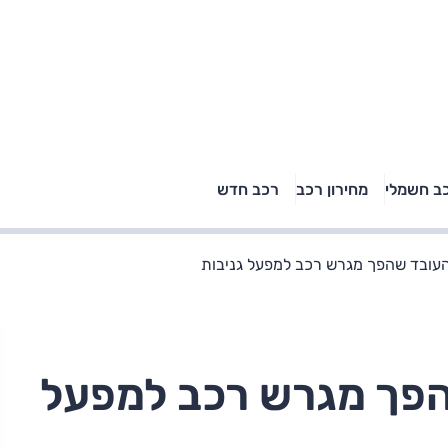
טויוטה ראב 4, קיה
ב חשמלי
מחירון רכב
רכב חדש
רכבי הסלב
ספורטאז' לונג ויונדאי
"הצל"
טוסון לונג ראש בראש: על
הנייר ועל הכביש
עובד שהפך מגרש רכב למפעל גניבות
פך מגרש רכב למפעל