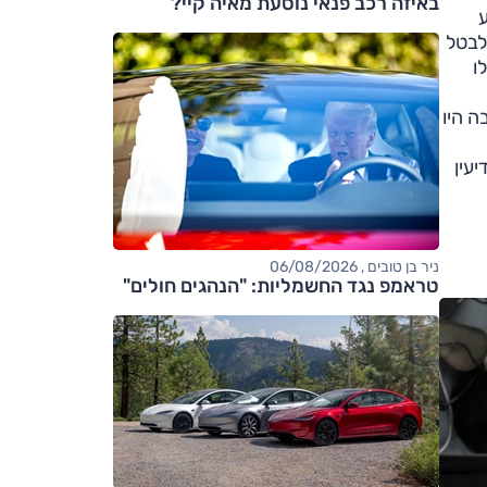
באיזה רכב פנאי נוסעת מאיה קיי?
לבטל
אילו
לישי של 2025 כ-6% ממקרי הגניבה היו
פלה עם 11%, ירושלים ומודיעין
ניר בן טובים , 06/08/2026
טראמפ נגד החשמליות: "הנהגים חולים"