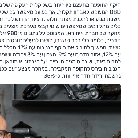
היקף התופעה מתעצם בין היתר בשל קלות העקיפה של מע
OBD המשמש לאבחון תקלות, אך בפועל מאפשר גם שלי
כלים מתקדמים שמאפשרים שינוי קבצי מערכת מוצעים 
חוזרים, כלומר כלי רכב שנגנבו, הושבו לבעליהם ונגנבו 
עם 12%, אזור הדרום עם 9%, הצפון עם 3% ויהודה ושומרון עם אחוז אחד.
הגניבות ביחס לתקופה המקבילה. במהלך מבצע "עם כלביא"
נרשמה ירידה חדה אף יותר, כ-35%.