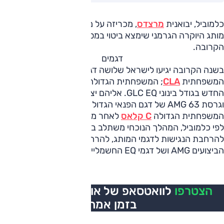
כלמוביל, יבואנית
מרצדס
, מכריזה על מהלך כולל של שיווק דגמי
מותג היוקרה הגרמני שימצא ביטוי במספר מהלכים בשנה
הקרובה.
דגמים
בשנה הקרובה יגיעו לישראל שלושה דגמים חשמליים חדשים:
המשפחתית
CLA
; המשפחתית הגדולה C קלאס EQ; דגם הפנאי
החדש בגודל בינוני GLC EQ. אליהם יצטרפו הקופה GT של AMG
וגרסת AMG 63 של דגם הפנאי הגדול GLE. בנוסף להם תשווק
המשפחתית הגדולה
C קלאס
לאחר מתיחת פנים.
לפי כלמוביל, המהלך הנוכחי משתלב באסטרטגיה של מרצדס
להרחבת הנגישות לדגמי המותג, להרחבת הפעילות של חטיבת
הביצועים AMG ושל דגמי EQ החשמליים.
הצטרפו
לוואטסאפ של אוטו, כל העדכונים
בזמן אמת