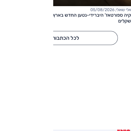
אלי שאולי, 05/08/2026
קיה ספורטאז' היברידי-נטען החדש בארץ – המחיר החל מ-220,000
שקלים
לכל הכתבות