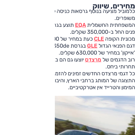
מחירים, שיווק
כלמוביל מציעה בנוסף גרסאות כניסה לשלושה דגמים במחירים
משופרים.
המשפחתית החשמלית
EQA
תוצע בגרסת 250+ לאחר מתיחת
פנים החל ב-350,000 שקלים.
מכונית הקופה
CLE
כעת במחיר של 400,000 שקלים.
דגם הפנאי הגדול
GLE
בגרסת 350de יוצע ברמת האבזור
'אייקון' במחיר של 630,000 שקלים.
רוב הדגמים של
מרצדס
יוצעו גם הם בגרסאות כניסה במחיר
תחרותי ביחס.
כל דגמי מרצדס החדשים זמינים להזמנה כבר כעת באולמות
התצוגה של המותג ברחבי הארץ, והיבואנית מציינת כי תנאי
המימון והטרייד אין אטרקטיביים.