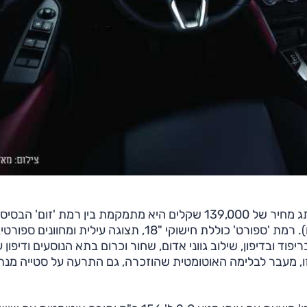
כן נוספה להיצע רמת גימור חדשה שמכונה 'ספורט'. עם תג מחיר של 139,000 שקלים היא מתמקמת בין רמת 'זום' הב
(134,000 שקלים) לבין רמת 'פיור וייט' (145,000 שקלים). רמת 'ספורט' כוללת חישוקי "18, תצוגה עילית ומחוונ
ריפוד ובדיפון, שילוב גווני אדום, שחור וכרום בתא הנוסעים ודיפון ע
ו, מעבר לבלימה האוטומטית שהוזכרה, גם התרעה על סטייה מנת