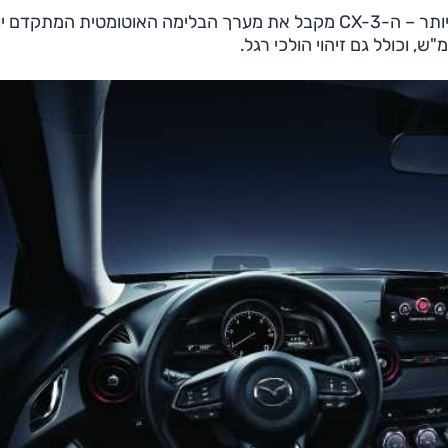
, שאמור לשפר ולעדן את התנהגות הרכב בפניות. וחשוב יותר – ה-CX-3 מקבל את מערך הבלימה האוטומטית המתק