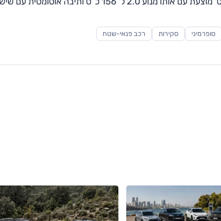
מבחינת הנתונים הטכניים העיקריים אין שינוי: רמת 'ספורט' מוצעת עם אותו מנוע 2.0 ל' 156 כ"ס ותיבה אוטומטית ע
סופרמיני
סקירות
רכב פנאי-שטח