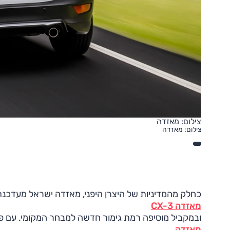
צילום: מאזדה
צילום: מאזדה
כחלק מהמדיניות של היצרן היפני, מאזדה ישראל מעדכנ
מאזדה CX-3
ובמקביל מוסיפה רמת גימור חדשה למבחר המקומי. עם פתיחת 2018 יצויד CX-3 באופן תקני במערך ה-G וו
מאזדה