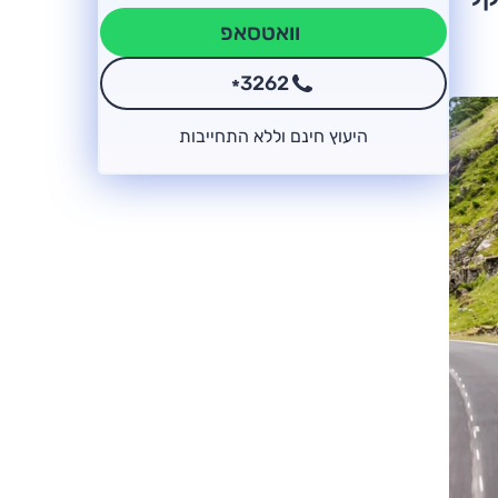
וואטסאפ
3262
*
היעוץ חינם וללא התחייבות