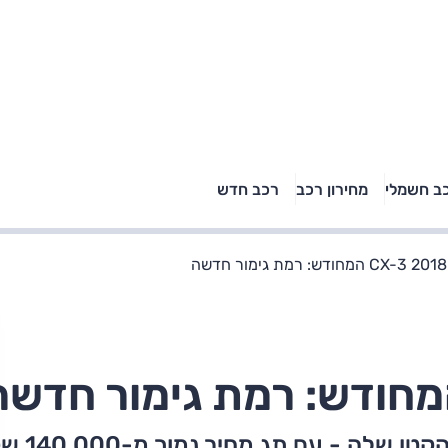
טויוטה ראב 4, קיה
ב חשמלי
מחירון רכב
רכב חדש
רכבי הסלב
ספורטאז' לונג ויונדאי
"הצל"
טוסון לונג ראש בראש: על
הנייר ועל הכביש
לה - עם תג מחיר נמוך מ-140,000 שקל