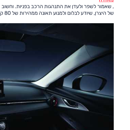
של היצרן, שיודע לבלום ולמנוע תאונה ממהירות של 80 קמ"ש, וכולל גם זיהוי הולכי רגל.