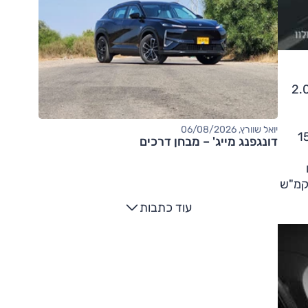
לולים העיקריים – אין הפתעות; S60 מצוידת בחטיבות הכוח המוכרות של היצרן השוודי שבסיסן הוא מנוע 2.0
יואל שוורץ, 06/08/2026
1 קמ"ש ב-7.1 שניות וצריכת הדלק היא בין 14.7 ל-15.1
דונגפנג מייג' – מבחן דרכים
מנועים
ד מהם מניע את הגלגלים האחוריים. כל המכלול הזה מייצר 390 כ"ס, מסדר לרכב האצה מרשימה ל-100 קמ"ש
עוד כתבות