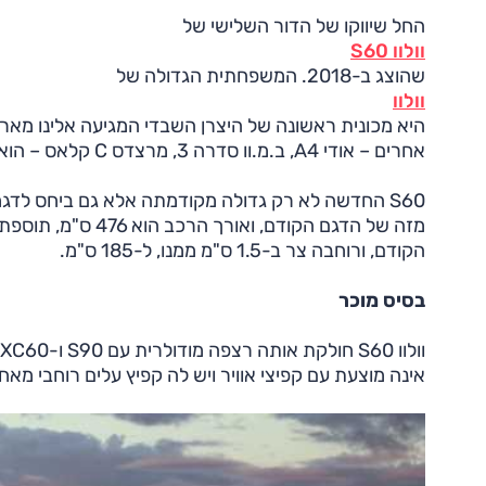
החל שיווקו של הדור השלישי של
וולוו S60
שהוצג ב-2018. המשפחתית הגדולה של
וולוו
היא מכונית ראשונה של היצרן השבדי המגיעה אלינו מארצ
אחרים – אודי A4, ב.מ.וו סדרה 3, מרצדס C קלאס – הוא גם בעל חשיבות רבה ליצרן בכל הקשור להיקף המכירות.
הקודם, ורוחבה צר ב-1.5 ס"מ ממנו, ל-185 ס"מ.
בסיס מוכר
אינה מוצעת עם קפיצי אוויר ויש לה קפיץ עלים רוחבי מאחו