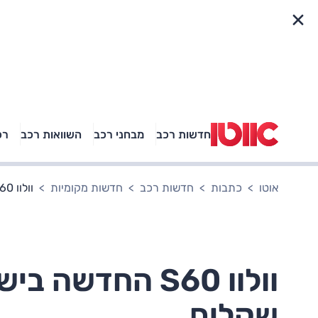
פריט מהיר
חדשות רכב
מבחני רכב
השוואות רכב
רכ
באיזה רכב פנאי נוסעת
אגם בוחבוט?
אוטו
כתבות
חדשות רכב
חדשות מקומיות
וולוו S60 החדשה בישראל – החל מ-249,000 שקלים
שקלים