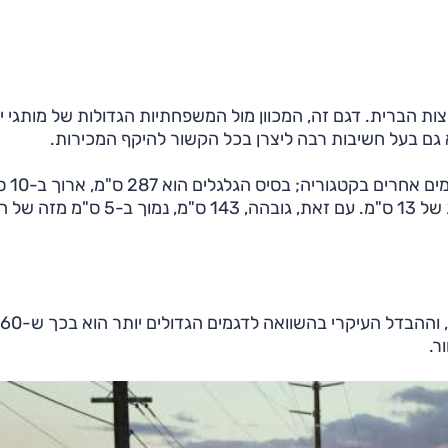
ות הברית. דגם זה, המכוון מול המשפחתיות הגדולות של מותגי י
S60 החדשה לא רק גדולה מקודמתה אל
מזה של הדגם הקודם, ואורך הרכב הוא 476 ס"מ, תוספת של 13 ס"מ. עם זאת, גובהה, 143 ס"מ, 
וולוו S60 חולקת אותה רצפה מודולרית עם S90 ו-XC60, וההבדל העיקרי בהשווא
ר.