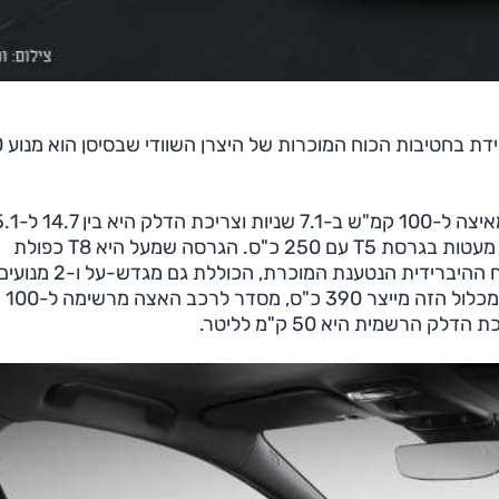
בכל הקשור למכ
הדגם מוצע בשתי גרסאות. גרסת T4 מייצרת 190 כ"ס, מאיצה ל-00
ק"מ/ליטר לפי הצמיגים; באופן חד-פעמי הגיעו גם יחידות מעטות בגרסת T5 עם 250 כ"ס. הגרסה שמעל היא T8 כפולת
ההנעה, שצפויה להיות הנמכרת ביותר. ל-T8 חטיבת הכוח ההיברידית הנטענת המוכרת, הכוללת גם מגדש-על ו-2 
חשמליים, שאח