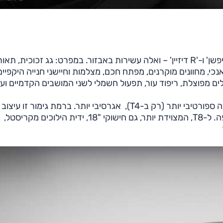
כל אחת מהגרסאות מוצעת בשתי רמות גימור – 'אינסקריפשן' ו-'R דיזיין' – ואלה עשירות באבזור. במפרט: גג זכוכית
י, מחוונים מוקרנים, מפתח חכם, מצלמות וחיישני חנייה היקפיים
 מפוצלת, ריפוד עור, תפעול חשמלי לשני המושבים הקדמיים ועו
ל-T4 חישוקים בעיצוב 'R דיזיין', שכיול מכלולי השלדה שלה ספורטיבי יותר (רק ב-T4), אגרסיבי יותר. ברמת גימור זו
ופנים ספורטיבי יותר וגם מושבי ספורט מרופדים בעור נאפה. ל-T8, המצוידת יותר, גם חישוקי "18, ידית הילוכים מקריסטל,