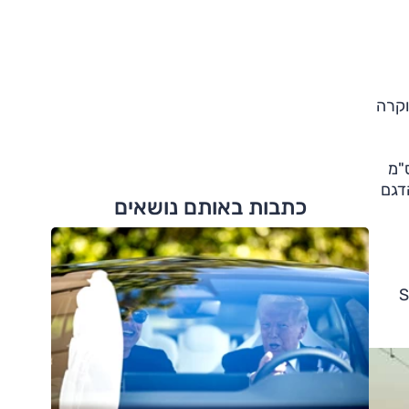
וקרה
א גם ביחס לדגמים אחרים בקטגוריה; בסיס הגלגלים הוא 287 ס"מ, ארוך ב-10 ס"מ
נמוך ב-5 ס"מ מזה של הדגם
כתבות באותם נושאים
ה לדגמים הגדולים יותר הוא בכך ש-S60