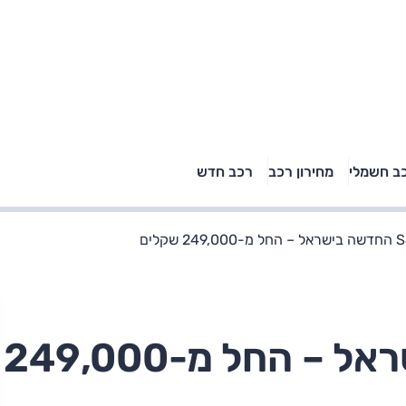
טויוטה ראב 4, קיה
ב חשמלי
מחירון רכב
רכב חדש
רכבי הסלב
ספורטאז' לונג ויונדאי
"הצל"
טוסון לונג ראש בראש: על
הנייר ועל הכביש
וולוו S60 החדשה בישראל – החל מ-249,000