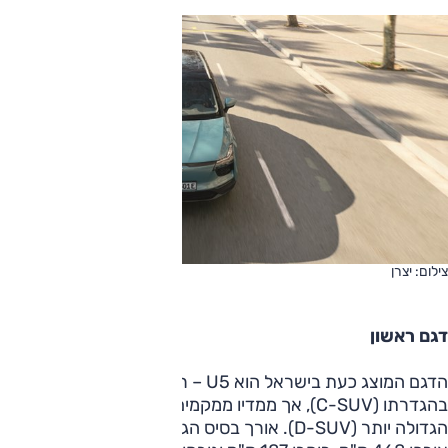
צילום: יצרן
דגם ראשון
הדגם המוצג כעת בישראל הוא U5 – רכב פנאי קומפקטי
בהגדרתו (C-SUV), אך ממדיו ממקמים אותו בקטגוריה הבינונית
הגדולה יותר (D-SUV). אורך בסיס הגלגלים שלו 280 ס"מ,