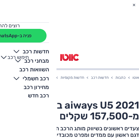
רוצים להת
פניה ב-WhatsApp
חדשות רכב
חיפוש רכב
+
-
מבחני רכב
השוואות רכב
רכב חשמלי
אוטו
כתבות
חדשות רכב
חדשות מקומיות
aiways U5 2021 בארץ – החל מ-157,500 שקלים
מחירון רכב
רכב חדש
aiways U5 2021 בארץ – החל
מ-157,500 שקלים
צעדים ראשונים בשיווק מותג הרכב הסיני הצעיר aiways,
דגם ראשון עם ממדים ומפרט מכובדים