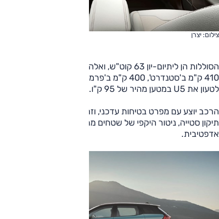
צילום: יצרן
הסוללות הן ליתיום-יון 63 קוט"ש, ואלה מעניקות לרכב טווח של
410 ק"מ ב'סטנדרט', 400 ק"מ ב'פרמיום' (תקן WLTP). ניתן
לטעון את U5 במטען מהיר של 95 ק"ו.
הרכב יוצע עם מפרט בטיחות עדכני, וזה כולל בלימה אוטונומית,
תיקון סטייה, ניטור היקפי של שטחים מתים, בקרת שיוט
אדפטיבית.