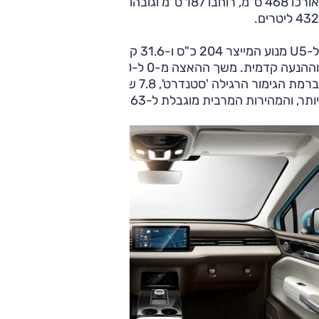
אורכו 468 ס"מ, רוחבו 187 ס"מ וגובהו 170 ס"מ. נפח תא המטען
432 ליטרים.
ל-U5 מנוע המייצר 204 כ"ס ו-31.6 קג"מ, יש לו הילוך יחיד
וההנעה קדמית. משך ההאצה מ-0 ל-100 קמ"ש הוא 7.5 שניות
ברמת הגימור הרגילה 'סטנדרט', 7.8 שניות ב'פרמיום' הכבדה
יותר, והמהירות המרבית מוגבלת ל-163 קמ"ש.