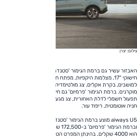
צילום: יצרן
האבזור עשיר גם ברמת הגימור 'סטנדרט', הכוללת תאורת לד,
חישוקי "17, מצלמות היקפיות, מפתח חכם, תפעול חשמלי
למושבים, בקרת אקלים, צג מולטימדיה גדול "12.3, מחוונים
מוקרנים. ברמת הגימור 'פרמיום' גם חישוקי "19, גג זכוכית,
תפעול חשמלי לדלת האחורית, צג מגע נפרד לבקרת האקלים,
חניה אוטומטית, ריפוד עור.
aiways U5 מוצע ברמת הגימור 'סטנדרט' ב-157,500 שקלים
וברמת הגימור 'פרמיום' ב-172,500 שקלים; מחיר צבע שונה לגג
הוא 4000 שקלים. בהינתן המפרט הטכני, הממדים ורמת