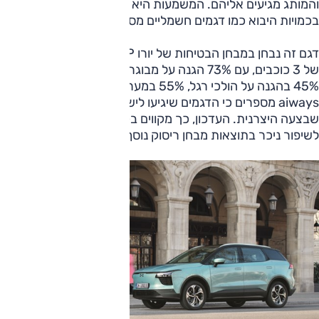
והמותג מגיעים אליהם. המשמעות היא כי דגם זה אינו מוגבל
בכמויות היבוא כמו דגמים חשמליים מסוימים.
דגם זה נבחן במבחן הבטיחות של יורו NCAP ב-2019, וקיבל ציון
של 3 כוכבים, עם 73% הגנה על מבוגרים, 70% בהגנה על ילדים,
45% בהגנה על הולכי רגל, 55% במערכות הבטיחות. ב-
aiways מספרים כי הדגמים שיגיעו לישראל הם לאחר עדכון
שבצעה היצרנית. העדכון, כך מקווים בקרב היבואנית, צפוי להביא
לשיפור ניכר בתוצאות מבחן ריסוק נוסף שיערך לדגם המעודכן.