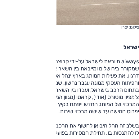
צילום: יצרן
ישראל
aiways מיובאת לישראל על-ידי קבוצת בליליוס הוותיקה
שמקורה בירושלים ומייבאת בין השאר את האוטובוסים של גולדן
דרגון. את פעילות המותג בארץ ינהל אלחנן יהב, ועל השיווק
והפיתוח העסקי ממונה ענבר נחשון. שניהם פועלים מזה שנים
בתחום הרכב בישראל, ועבדו בין השאר בכלמוביל (מרצדס),
צ'מפיון מוטורס (אודי), קראסו (מגוון המותגים). אולם התצוגה
המרכזי של המותג החדש ייפתח בקיץ הקרוב בהרצליה, והיבואן
יפרוס חמישה עד שישה מרכזי שירות.
בשלב זה החל היבואן לחשוף את הרכב לקהל הישראלי ומאפשר
לו להתנסות בו. תחילת המסירות בפועל תהיה באמצע השנה.