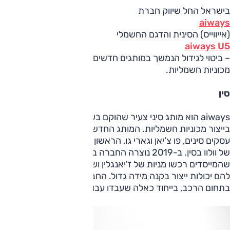
בישראל החל שיווק חברת
aiways
(אייווייס) הסינית והדגם החשמלי
aiways U5
– ביטוי לגידול הנמשך במותגים חדשים, דגמים נוספים, בהיצע של
מכוניות חשמליות.
סין
aiways הוא מותג סיני צעיר שהוקם בשנחאי ב-2017 ומתמקד
בייצור מכוניות חשמליות. המותג החדש נוצר על-ידי שני אנשי
עסקים סינים, פו צ'יאן וגארי גו, הראשון מהם היה מנהל המכירות
של וולוו בסין. ב-2019 נוצרה החברה במתכונת הנוכחית, לאחר
שהמייסדים רכשו מניות של ז'יאנגלין ושל צ'אנג'אן, מה שהעניק
להם יכולות ייצור בקנה מידה גדול. החברה שכרה מומחים
בתחום הרכב, בייחוד כאלה שעבדו עבור מותגים גרמניים.