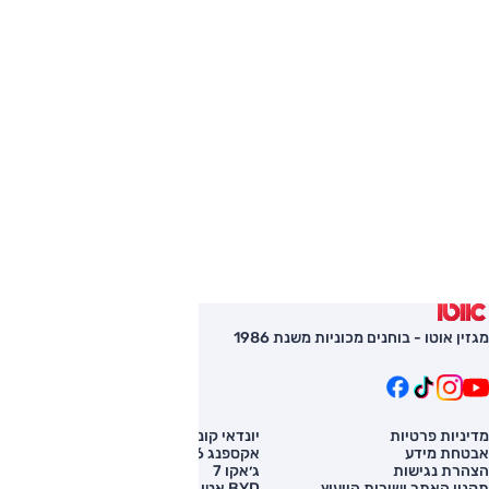
מגזין אוטו - בוחנים מכוניות משנת 1986
מדיניות פרטיות
יונדאי קונה
השוואת רכב
אבטחת מידע
אקספנג G6
רכב חדש
הצהרת נגישות
ג׳אקו 7
מחירון רכב
תקנון האתר ושירות הייעוץ
BYD אטו 3
מימון לרכב