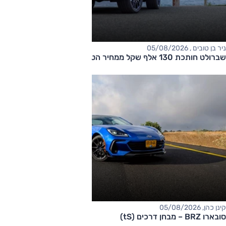
ניר בן טובים , 05/08/2026
שברולט חותכת 130 אלף שקל ממחיר הטאהו
קינן כהן, 05/08/2026
סובארו BRZ – מבחן דרכים (tS)