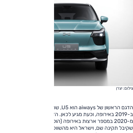
צילום: יצרן
הדגם הראשון של aiways הוא U5, שהוצג ב-2018 בסין,
ב-2019 באירופה, וכעת מגיע לכאן. הדגם החדש משווק
מ-2020 במספר ארצות באירופה (הולנד, גרמניה), לאחר
שקיבל תקינה שם, וישראל היא מהשווקים הראשונים שהרכב