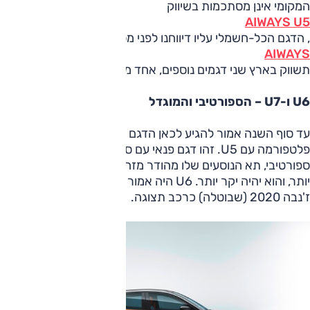
המקומי אינן מסתכמות בשיווק
AIWAYS U5
, הדגם הכל-חשמלי עליו דיווחנו לפני מספר ימים.
AIWAYS
תשווק בארץ שני דגמים נוספים, אחד מהם כבר בשנה זו.
U6 ו-U7 – הספורטיבי והמוגדל
עד סוף השנה אמור להגיע לכאן הדגם U6, החולק אותה
פלטפורמה עם U5. זהו דגם פנאי עם סיומת קופה שעיצובו
ספורטיבי, תא הנוסעים שלו מהודר מזה שב-U5, האבזור עשיר
יותר, והוא יהיה יקר יותר. U6 היה אמור להיות מוצג בתערוכת
ז'נבה 2020 (שבוטלה) כרכב תצוגה.