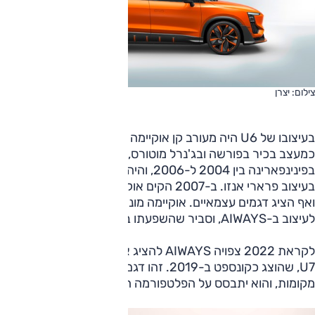
צילום: יצרן
בעיצובו של U6 היה מעורב קן אוקיימה היפני. אוקיימה עבד
כמעצב בכיר בפורשה ובג'נרל מוטורס, היה מנהל קריאטיבי
בפינינפארינה בין 2004 ל-2006, והיה מעורב שם, בין היתר,
בעיצוב פרארי אנזו. ב-2007 הקים אוקיימה מרכז עיצוב משלו
ואף הציג דגמים עצמאיים. אוקיימה מונה ב-2017 ליועץ ראשי
לעיצוב ב-AIWAYS, וסביר שהשפעתו בעיצוב דגמיה תגדל.
לקראת 2022 צפויה AIWAYS להציג את הגרסה הסדרתית של
U7, שהוצג כקונספט ב-2019. זהו דגם פנאי גדול יותר עם שבעה
מקומות, והוא יתבסס על הפלטפורמה המשרתת את U5 ו-U6.