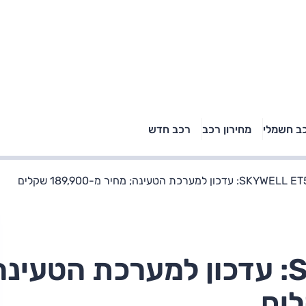
טויוטה ראב 4, קיה
ב חשמלי
מחירון רכב
רכב חדש
רכבי הסלב
ספורטאז' לונג ויונדאי
"הצל"
טוסון לונג ראש בראש: על
הנייר ועל הכביש
כון למערכת הטעינה; מחיר מ-189,900 שקלים
SKYWELL ET5 2022: עדכון למערכת הטעינ