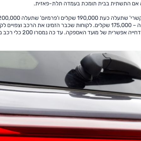
העדכון יוסיף למחיר 5000 שקלים ויוצע ברמת הגימור 'לקשרי' שתעלה כעת 190,000 שקלים ו'פרמיום' שתעלה
שקלים. מחיר רמת הגימור הבסיסית 'קומפורט' לא השתנה – 175,000 שקלים. לקוחות שכבר הזמינו את הרכב וצפויים
בקרוב, יוכלו לעדכן את הזמנתם לדגם המשודרג בכפוף לדחייה אפשרית של מועד האס