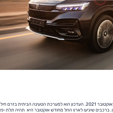
, הדגם הראשון של המותג הסיני הצעיר שהגיע לישראל באוקטובר 2021. העדכון הוא למערכת הטעינה הביתית בזרם ח
ה עד כה חד-פאזית בהספק של 6.6 קילוואט. ברכבים שיגיעו לארץ החל מחודש אוקטובר היא תהיה תלת-