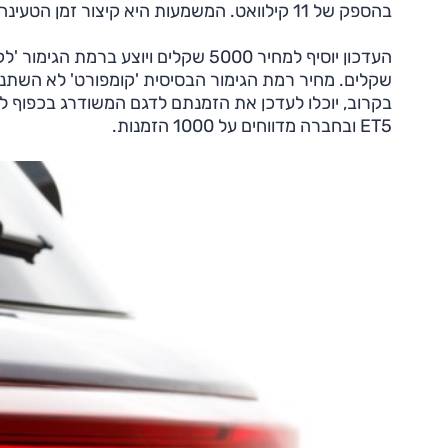
בהספק של 11 קילוואט. המשמעות היא קיצור זמן הטעינה אם התשתית בבית תומכת בעמדה תלת-פאזית.
ET5 ובחברה מדווחים על 1000 הזמנות.