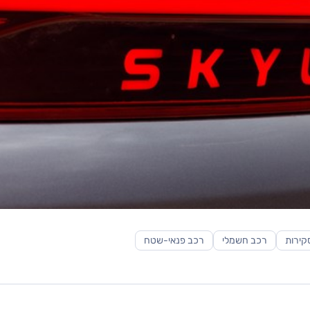
קירות
רכב חשמלי
רכב פנאי-שטח