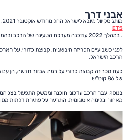
אבני דרך
מותג סקיוול מיובא לישראל החל מחודש אוקטובר 2021, אז החל גם שיווק הדגם היחיד המוצע כאן, רכב הפנאי החשמלי
ET5
. במהלך 2022 עודכנה מערכת הטעינה של הרכב ובהמשך נוספה גרסת טווח ארוך.
לפני כשבועיים הכריזה היבואנית, קבוצת כדורי, על האר
הרכב הישראל.
של 86 קוט"ש.
בנוסף, עבר הרכב עדכוני תוכנה וממשק התפעול בצג המ
מאחור ובלימה אוטונומית, התרעה על פתיחת דלתות מסו