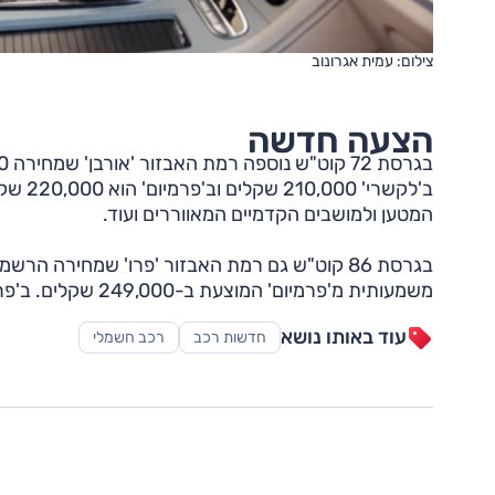
צילום: עמית אגרונוב
הצעה חדשה
ב'לקשר
המטען ולמושבים הקדמיים המאווררים ועוד.
משמעותית מ'פרמיום' המוצעת ב-249,000 שקלים. ב'פרו' אפשרות לריפוד דמוי עור לבן, דיפון כחול לגג ולסביבת הנהג ועוד.
עוד באותו נושא
חדשות רכב
רכב חשמלי