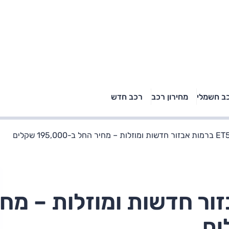
טויוטה ראב 4, קיה
ב חשמלי
מחירון רכב
רכב חדש
רכבי הסלב
ספורטאז' לונג ויונדאי
"הצל"
טוסון לונג ראש בראש: על
הנייר ועל הכביש
רמות אבזור חדשות ומוזלות – מח