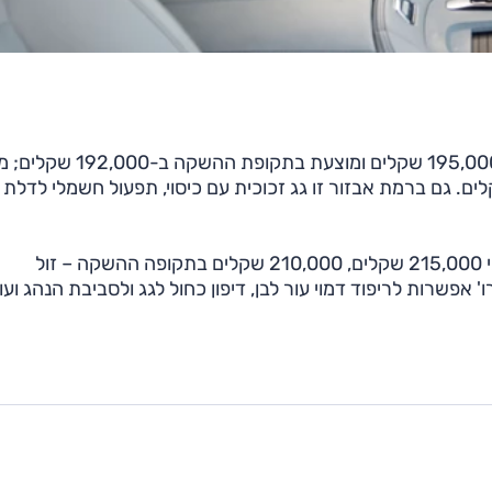
בגרסת 72 קוט"ש נוספה רמת האבזור 'אורבן' שמחירה 195,000 שקלים ומוצע
י' 210,000 שקלים וב'פרמיום' הוא 220,000 שקלים. גם ברמת אבזור זו גג זכוכית עם כיסוי, תפעול חשמלי לד
בגרסת 86 קוט"ש גם רמת האבזור 'פרו' שמחירה הרשמי 215,000 שקלים, 210,000 שקלים בתקופה ההשקה – זול