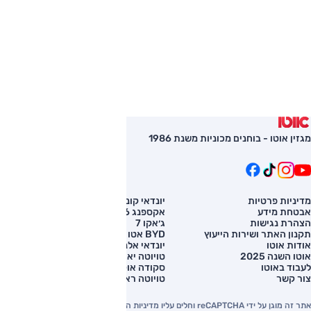
מגזין אוטו - בוחנים מכוניות משנת 1986
מדיניות פרטיות
יונדאי קונה
השוואת רכב
אבטחת מידע
אקספנג G6
רכב חדש
הצהרת נגישות
ג׳אקו 7
מחירון רכב
תקנון האתר ושירות הייעוץ
BYD אטו 3
מימון לרכב
אודות אוטו
יונדאי אלנטרה
אוטו השנה 2025
טויוטה יאריס קרוס
לעבוד באוטו
סקודה אוקטביה
צור קשר
טויוטה ראב 4
אתר זה מוגן על ידי reCAPTCHA וחלים עליו מדיניות הפרטיות והתנאים וההגבלות של