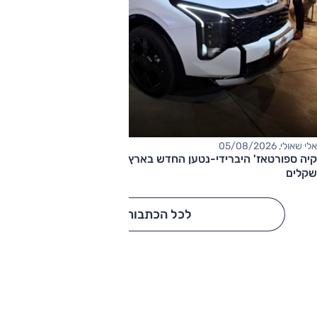
אלי שאולי, 05/08/2026
קיה ספורטאז' היברידי-נטען החדש בארץ – המחיר החל מ-220,000
שקלים
לכל הכתבות