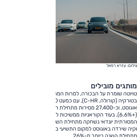
צילום: עזרא רפאל
מותגים מובילים
טויוטה שומרת על הבכורה, למרות המחסור בדגמים המיוצרים
בטורקיה (קורולה, C-HR), עם כמעט 3,600 מסירות בחודש
אוגוסט, וכ-27,400 מסירות מתחילת השנה ביחס לאשתקד
(+6.6%), בעוד הקוראניות ממשיכות להיחלש; המובילה
המסורתית יונדאי נשחקה מתחילת השנה בכ-40% במסירות,
וקיה שירדה באוגוסט למקום התשיעי בטבלת המסירות, נשחקה
מתחילת השנה ביותר מ-26%.