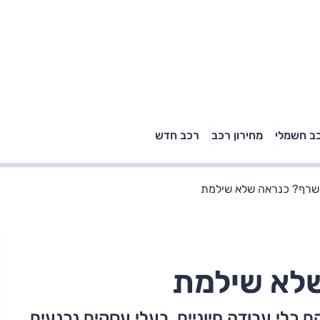
טויוטה ראב 4, קיה
ב חשמלי
מחירון רכב
רכב חדש
רכבי הסלב
ספורטאז' לונג ויונדאי
"הצל"
טוסון לונג ראש בראש: על
הנייר ועל הכביש
שרף? כנראה שלא שילמת
לא שילמת
כלי עבודה חיוניים. בעלי עסקים נכנעים,