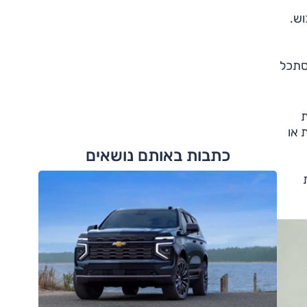
וש.
הסתכל
ת
 או
כתבות באותם נושאים
ת