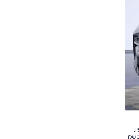
,
 שלו