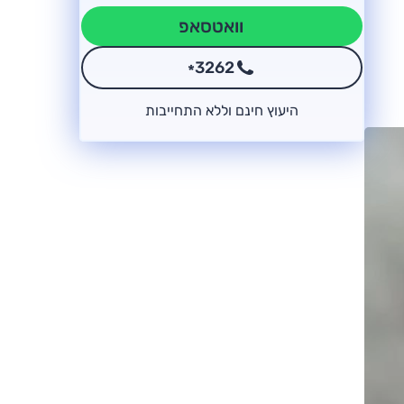
וואטסאפ
3262
*
היעוץ חינם וללא התחייבות