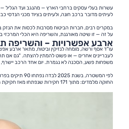
עשרות בעלי עסקים ברחבי הארץ — מהנגב ועד הגליל — מ
לעיתים מדובר ברכב חונה, ולעיתים בציוד מכני הנדסי כבד 
במקרים רבים, חברות הביטוח מסרבות לכסות את הנזק בשל 
על זה — זו שיטה מאורגנת, והשריפה היא הכלי המרכזי בה
ארבע אפשרויות – והשריפה ת
עו"ד אסף ורשה, מומחה לנזיקין וביטוח, מתאר ארבע אפש
לעבריינים אחרים — או פשוט להמתין להצתה. "גם אם תתל
משפחות פשע, הסכנה לא נגמרת. יום אחד הרכב יישרף, ז
לפי המשטרה, בשנת 
החוקה מלמדים: מתוך 171 חקירות שנפתחו מאז חקיקת חוק גביית דמי חסות ב-2023 — רק 12 תורגמו לכתבי אישום.