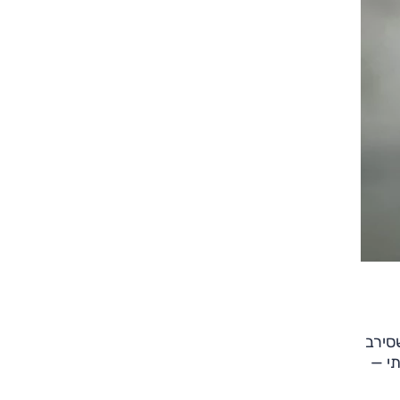
סירב
תי —