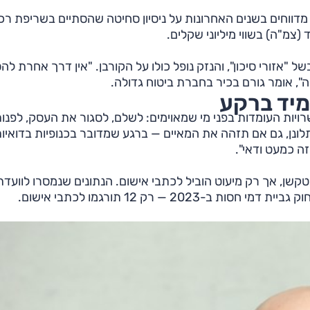
דווחים בשנים האחרונות על ניסיון סחיטה שהסתיים בשריפת רכ
(צמ"ה) בשווי מיליוני שקלים.
"אזורי סיכון", והנזק נופל כולו על הקורבן. "אין דרך אחרת ל
", אומר גורם בכיר בחברת ביטוח גדולה.
מיד ברקע
רויות העומדות בפני מי שמאוימים: לשלם, לסגור את העסק, לפנו
ונן, גם אם תזהה את המאיים — ברגע שמדובר בכנופיות בדואיות
ה כמעט ודאי".
2025 לבדה נפתחו 90 תיקים בפרוטקשן, אך רק מיעוט הוביל לכתבי אישום. הנתונים שנמסרו לוועד