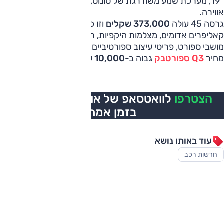
"19, מערכת שמע משודרגת של סונוס, תצוגה עילית, תאורת
אווירה.
גרסה 45 עולה
373,000 שקלים
וזו כוללת חישוקי "20,
קאליפרים אדומים, מצלמות היקפיות, תאורת OLED מאחור,
מושבי ספורט, פריטי עיצוב ספורטיביים בחוץ וגם בפנים.
מחיר
Q3 ספורטבק
גבוה ב-
10,000 שקלים
לכל גרסה.
הצטרפו
לוואטסאפ של אוטו, כל העדכונים
בזמן אמת
עוד באותו נושא
חדשות רכב