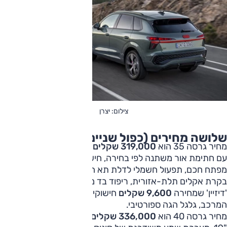
צילום: יצרן
שלושה מחירים (כפול שניים, עוד אחד)
מחיר גרסה 35 הוא
319,000 שקלים
ולזו תאורת לד אדפטיבית
עם חתימת אור משתנה לפי בחירה, חישוקי "18, גג זכוכית,
מפתח חכם, תפעול חשמלי לדלת תא המטען ולמושבים הקדמיים,
בקרת אקלים תלת-אזורית, ריפוד בד משולב בעור. בחבילת
'דיזיין' שמחירה
9,600 שקלים
חישוקי "19, פגושי 'S ליין' בצבע
המרכב, גלגל הגה ספורטיבי.
מחיר גרסה 40 הוא
336,000 שקלים
, ובמפרט האבזור חישוקי