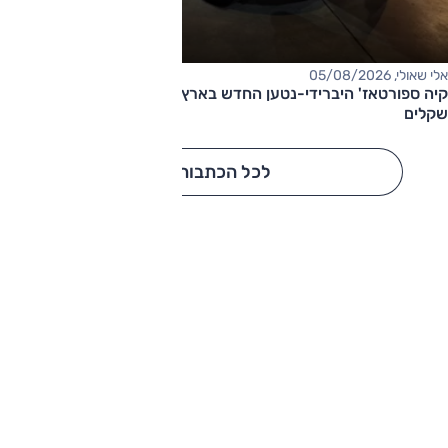
אלי שאולי, 05/08/2026
קיה ספורטאז' היברידי-נטען החדש בארץ – המחיר החל מ-220,000
שקלים
לכל הכתבות