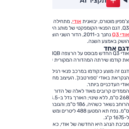
תקציר AI
צ'מפיון מוטורס, יבואנית
אודי
, מתחילה בשיווק הדור השלישי של
Q3, דגם הפנאי הקומפקטי של מותג היוקרה הגרמני.
אודי Q3
נחנך ב-2011, הדור השני הוצג ב-2018 וזה החדש
הושק באמצע השנה.
דגם אחד
אודי Q3 החדש מבוסס על הרצפה MQB בגרסת Evo המשופרת;
את קודמו שירתה המהדורה המקורית שלה.
דגם זה מוצע כקודמו במרכב פנאי רגיל ובגרסת פנאי-קופה
הנקראת באודי 'ספורטבק'. העיצוב מחודד ורב נוכחות כמו דגמי
אודי העדכניים ביותר.
הממדים קרובים מאוד לאלה של הדור הפורש: בסיס הגלגלים,
268 ס"מ, ללא שינוי; האורך גדל ב-4.5 ס"מ ל-453 ס"מ;
הרוחב נשאר כשהיה, 186 ס"מ; והגובה עלה ב-4 ס"מ ל-160
ס"מ. נפח תא המטען 488 ליטרים ומשקל הרכב נע בין 1560 ק"ג
ל-1675 ק"ג.
סביבת הנהג היא החדשה של אודי, כאן עם לוח מחוונים מוקרן