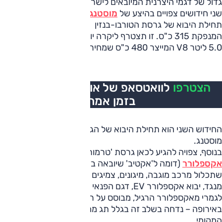
גדול של דגמי היצרנית המיובאים לישראל.
שני חידושים צפויים בהיצע של
מוסטנג
. האחד והחשוב יותר הוא
תחילת היבוא של גרסת הטורבו-בנזין 2.3 ליטר 4 צילינדרים
המנפקת 315 כ"ס. זו תצטרף ליקרה יותר הנמכרת כאן עם מנוע
5.0 ליטר V8 המייצר 480 כ"ס שמחירה הוא 445,000 שקלים.
הצטרפו
לוואטסאפ של אוטו, כל העדכונים
בזמן אמת
החידוש השני הוא תחילת היבוא של הגרסה הפתוחה של
מוסטנג.
בנוסף, צפויה להגיע לכאן גרסת 'טרמור' לדגם הפנאי הגדול
אקספלורר
(דומה ל'אקטיב' שיובאה בזמנו), ובזו חבילת שטח
שתכלול מרכב מוגבה, מיגונים, צמיגים וחישוקים שונים.
מנגד, יבוא אקספלורר EV, דגם הפנאי החשמלי של פורד – שונה
לגמרי מאקספלורר הרגיל, מבוסס על רצפה של פולקסווגן, מיוצר
באירופה – נדחה בשלב זה בגלל תג מחיר גבוה מדי בשוק
המקומי.