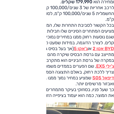
ומחירה הוא
179,990 שקלים
.
לרכב אחריות של 3 שנים/100,000 ק"מ, למערכת ההנעה
החשמלית 5 שנים/100,000 ק"מ, לסוללה 8 שנים/160,000
ק"מ.
בכל הקשור לסביבת התחרות שלו, המצב הכללי בו על הנייר
מציעים המתחרים הסיניים שלו חבילות מאובזרות, גדולות, חזקות
שגם נוסעות רחוק ממנו במחירים נמוכים יותר יעשו לו חיים לא
קלים. לצורך הדוגמה, במידות שמעט קטנות יותר מכלים כמו
BYD אטו 2
או
ג'אקו 5
(אך בעל בסיס גלגלים גדול יותר) הוא
מתייצב עם גרסת הבסיס שיקרה מהם ב-5,000-6,000 שקלים.
במקרה של גרסת הביניים הוא מתקרב למחירים של כלים כמו
ג'ילי EX5
, שם הפערים בממדים משמעותיים אפילו יותר. אבל לא
צריך ללכת רחוק, באולם התצוגה הסמוך, תחת אותו יבואן נמצא
דיפאל S05
שמציע במחיר נמוך ממנו ביצועים, ממדים, טווח
ואבזור מרשימים יותר.
כך שעל פניו, בסוזוקי בעיקר מתמחרים פה את כוח המותג ופחות
את המוצר, כמה הוא יעמוד בציפייה הזו - מבחן דרכים בקרוב.