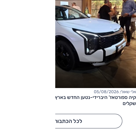
אלי שאולי, 05/08/2026
קיה ספורטאז' היברידי-נטען החדש בארץ – המחיר החל מ-220,000
שקלים
לכל הכתבות