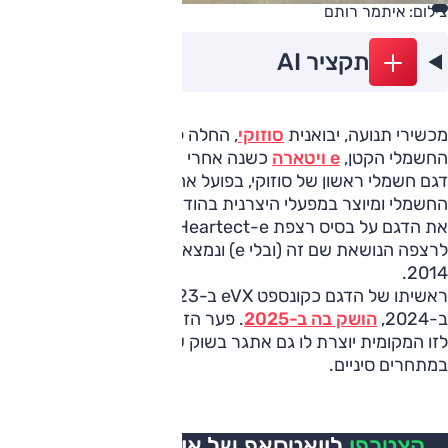
צילום: איתמר רותם
תקציר AI
מכשירי תנועה, יבואנית
סוזוקי
, החלה לשווק את רכב הפנאי
החשמלי הקטן,
e ויטארה
כשנה אחרי שהושק בשוק האירופי. זהו
דגם חשמלי ראשון של סוזוקי, בפועל אחיו של טויוטה אורבן קרוזר
החשמלי ומיוצר במפעלי היצרנית בהודו. סוזוקי היא זו שפיתחה
את הדגם על בסיס רצפת Heartect-e, מצדה גרסה חשמלית
לרצפה הנושאת שם זה (ובלי e) ונמצאת בדגמי סוזוקי מאז
2014.
ראשיתו של הדגם כקונספט eVX ב-2023, נחנך באירופה
ב-2024,
הושק בה ב-2025
. פער הזמנים בין השקתו באירופה
לזו המקומית יוצרת לו גם אתגר בשוק שרק הולך ומצטופף
במתחרים סיניים.
הצטרפו
לוואטסאפ של אוטו, כל העדכונים