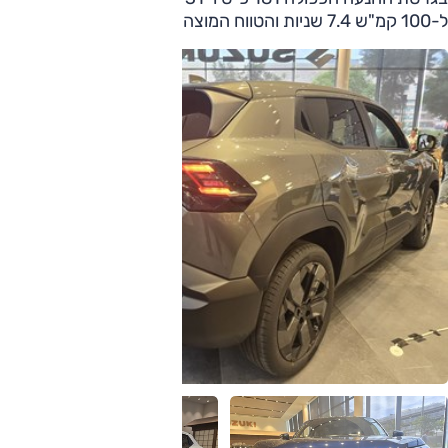
ל-100 קמ"ש 7.4 שניות והטווח המוצהר 395 ק"מ.