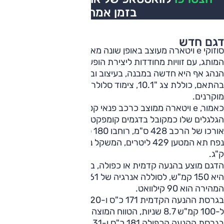
בזמן אמת
דגם חדש
סוזוקי e ויטארה מעוצב באופן שונה מאוד מהדגמים האחרים של
המותג, עם זוויות מחודדות ליצירת הופעה רבת נוכחות. סביבת
הנהג אף היא חדשה במבנה, בעיצוב ובמרכיבים שלה, עדכנית
בהתאם, כוללת צג "10.1, צימוד סלולרי אלחוטי, מחוונים
מוקרנים.
כאמור, e ויטארה ממוצב כרכב פנאי קטן (B-SUV), אך בסיס
הגלגלים שלו כמקובל בדגמים קומפקטיים ואורכו 270 ס"מ.
אורכו של הרכב 428 ס"מ, רוחבו 180 ס"מ וגובהו 163.5 ס"מ.
נפח תא המטען 429 ליטרים, המשקל נע בין 1799 ל-1899
ק"ג.
הדגם מוצע בהנעה קדמית או כפולה, בשתיהן המהירות המרבית
היא 150 קמ"ש, לסוללה אנרגיה של 61 קוט"ש והספק הטעינה
המהירה הוא 90 קילוואט.
בגרסת ההנעה הקדמית 171 כ"ס ו-20 קג"מ, משך ההאצה
ל-100 קמ"ש 8.7 שניות, הטווח המוצהר 426 ק"מ.
בגרסת ההנעה הכפולה 181 כ"ס ו-31 קג"מ, משך ההאצה