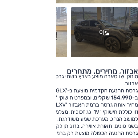
0
אבזור, מחירים, מתחרים
סוזוקי e ויטארה מוצע בארץ בשתי גרסאות הנעה ובשתי רמות
אבזור.
גרסת ההנעה הקדמית מוצעת ב-'GLX', המחיר החל
ב-
154,990 שקלים
, ובמפרט חישוקי "18, מפתח חכם ועוד.
מחיר אותה גרסה ברמת האבזור 'GLXV' הוא
163,990 שקלים
,
וזו כוללת חישוקי "19, גג זכוכית, מצלמות היקפיות, תפעול מושב
למושב הנהג, מערכת שמע משודרגת, ריפוד משולב דמוי עור
בשני גוונים, תאורת אווירה. בזו ניתן לקבל גם צביעה דו-גונית.
גרסת ההנעה הכפולה מוצעת רק ברמת האבזור הגבוהה יותר