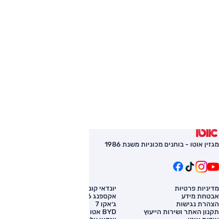
מגזין אוטו - בוחנים מכוניות משנת 1986
מדיניות פרטיות
יונדאי קונה
השוואת רכב
אבטחת מידע
אקספנג G6
רכב חדש
הצהרת נגישות
ג׳אקו 7
מחירון רכב
תקנון האתר ושירות הייעוץ
BYD אטו 3
מימון לרכב