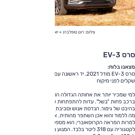
צילום: רונן טופלברג + יואל פלרמן
סרס EV-3
מצאנו בלוח:
סרס EV-3 מודל 2021, יד ראשונה עם 139 אלף ק"מ, 59,000
שקלים לפני מיקוח
למי שמכיר יותר את אחותה הגדולה הסרס 5, הרי שמדובר כאן
ברכב פחות "בשל". עדות להתפתחות של רוב היצרנים הסינים,
בהיבט של גימור, הנדסת אנוש וסביבת נהג, היה ליצרן הזה עוד
מה ללמוד והוא אכן השתפר מהותית. אם מדברים על ה-EV-3
למרות המראה הקרוסאוברי, הוא מספק תא מטען קטן יחסית
לקטגוריה עם 318 ליטר בלבד. המנוע מפיק 163 כ"ס ומאיץ