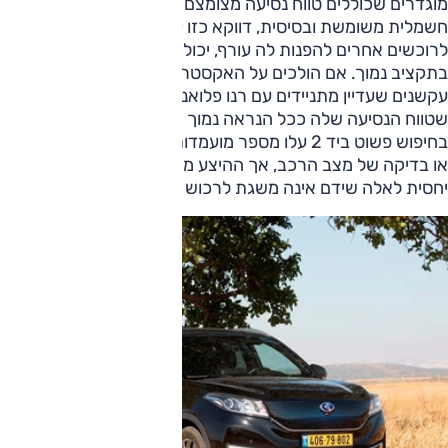
מוגדרים שכוללים טווח נסיעה מצומצם מאוד. מכאן שמכוניות
חשמלית משומשת ובסיסית, דווקא כזו עם טווח מוגבל שגורם
לרוכשים אחרים להפנות לה עורף, יכולה להוות פתרון ראוי
בתקציב נמוך. אם הולכים על האקסטרים, יש לי בשכונה שכנים
עקשנים שעדיין מתניידים עם רנו פלואנס פליטת מיזם בטר פלייס,
שטווח הנסיעה שלה ככל הנראה נמוך מ-100 ק"מ.
בחיפוש פשוט ביד 2 עלו מספר מועמדות, כמובן, הכל לפני מיקוח
או בדיקה של מצב הרכב, אך ההיצע משקף תמונה אופטימית
יחסית לאלה שידם אינה משגת לרכוש מכוניות יקרות יותר.