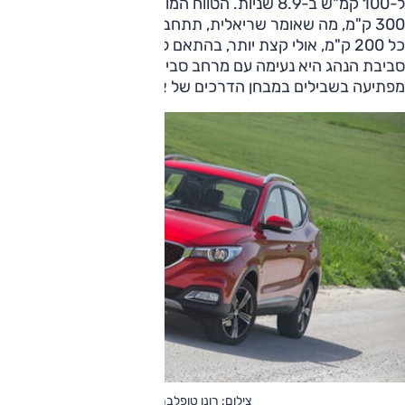
ל-100 קמ"ש ב-8.9 שניות. הטווח המוצהר של היצרן עומד על
300 ק"מ, מה שאומר שריאלית, תתחברו לתחנת עגינה בערך
כל 200 ק"מ, אולי קצת יותר, בהתאם להתנהלות הנהיגה שלכם.
סביבת הנהג היא נעימה עם מרחב סביר לנוסעים והתנהלות
מפתיעה בשבילים במבחן הדרכים של אוטו.
צילום: רונן טופלברג