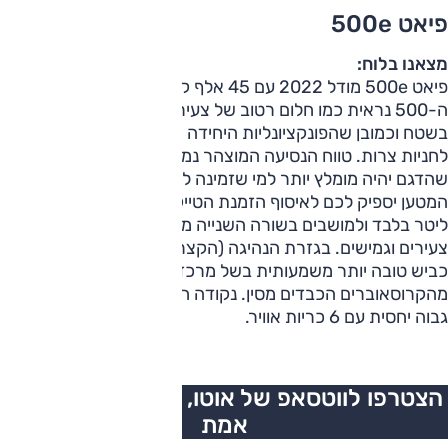
פיאט 500e
מצאנו בלוח:
פיאט 500e מודל 2022 עם 45 אלף ק"מ ב-59,000 ש"ח
ה-500 נראית כמו חלום רטוב של צעירים. נוטפת שיק, בולטת
בשטח וכמובן שהפונקציונליות היחידה שלה היא השתחלות
לחניות צרות. טווח הנסיעה המוצהר נמוך ועומד על 190 ק"מ, כך
שהדגם יהיה מומלץ יותר למי שזמינה לו עמדת טעינה ביתית. תא
המטען יספיק לכם לאיסוף הזמנת הטייק אוויי שלכם עם 185
ליטר בלבד ולמושבים בשורה השנייה מומלץ שתדחסו רק אנשים
צעירים וגמישים. בגזרת הנהיגה (הקצרה) תיהנו מהתנהלות
כביש טובה יותר משמעותית בשל מרכז כובד וגוף קליל יותר
מהקרוסאוברים הכבדים מסין. נקודה חיובית היא גם ציון בטיחות
גבוה יחסית עם 6 כריות אוויר.
הצטרפו לווטסאפ של אוטו, כל העדכונים בזמן
אמת