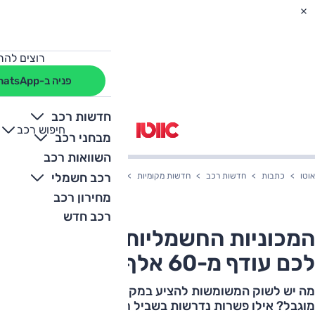
רוצים להת
פניה ב-WhatsApp
חדשות רכב
חיפוש רכב
+
-
מבחני רכב
השוואות רכב
רכב חשמלי
אוטו
כתבות
חדשות רכב
חדשות מקומיות
חשמליות משומשות עד 60 אלף שקלים
מחירון רכב
רכב חדש
המכוניות החשמליות שישאירו
לכם עודף מ-60 אלף שקל
מה יש לשוק המשומשות להציע במקרה של חשמלית בתקציב
מוגבל? אילו פשרות נדרשות בשביל רכב שני ירוק שיכול