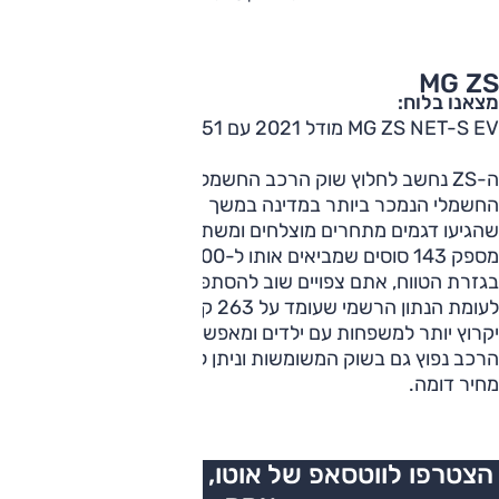
MG ZS
מצאנו בלוח:
MG ZS NET-S EV מודל 2021 עם 151 אלף ק"מ 52,000 ש"ח
ה-ZS נחשב לחלוץ שוק הרכב החשמלי בישראל והיה הרכב
החשמלי הנמכר ביותר במדינה במשך תקופה משמעותית עד
שהגיעו דגמים מתחרים מוצלחים ומשתלמים יותר. המנוע כאן
מספק 143 סוסים שמביאים אותו ל-100 קמ"ש ב-8.2 שניות.
בגזרת הטווח, אתם צפויים שוב להסתפק בכ-200 ק"מ אמיתיים
לעומת הנתון הרשמי שעומד על 263 ק"מ. תא המטען של ה-ZS
יקרוץ יותר למשפחות עם ילדים ומאפשר העמסה של 448 ליטר.
הרכב נפוץ גם בשוק המשומשות וניתן לאתר מכוניות בסביבת
מחיר דומה.
הצטרפו לווטסאפ של אוטו, כל העדכונים בזמן