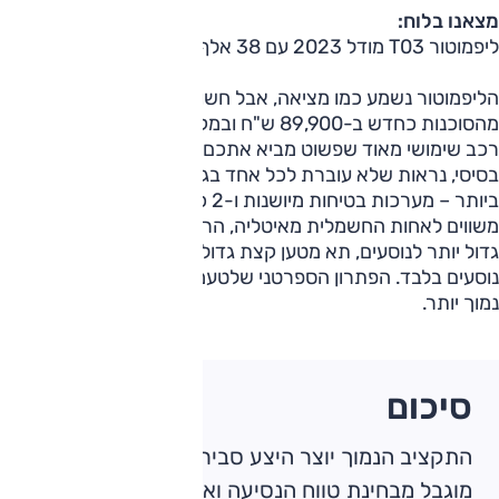
מצאנו בלוח:
ליפמוטור T03 מודל 2023 עם 38 אלף ק"מ ב-59 אלף שקלים
הליפמוטור נשמע כמו מציאה, אבל חשוב להבין שהרכב נמכר
מהסוכנות כחדש ב-89,900 ש"ח ובמקרה הזה, אתם מקבלים
רכב שימושי מאוד שפשוט מביא אתכם מנקודה לנקודה עם גימור
בסיסי, נראות שלא עוברת לכל אחד בגרון והחיסרון המשמעותי
ביותר – מערכות בטיחות מיושנות ו-2 כריות אוויר בלבד. אם
משווים לאחות החשמלית מאיטליה, הרי שיש כאן מרווח קצת
גדול יותר לנוסעים, תא מטען קצת גדול יותר – 210 ל’ ומקום ל-4
נוסעים בלבד. הפתרון הספרטני שלטעמנו צריך להיות מתומחר
נמוך יותר.
סיכום
התקציב הנמוך יוצר היצע סביר אך כצפוי מעט
מוגבל מבחינת טווח הנסיעה ואיכות הרכבים