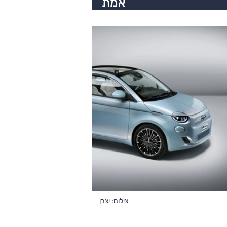
אמת
צילום: יצרן