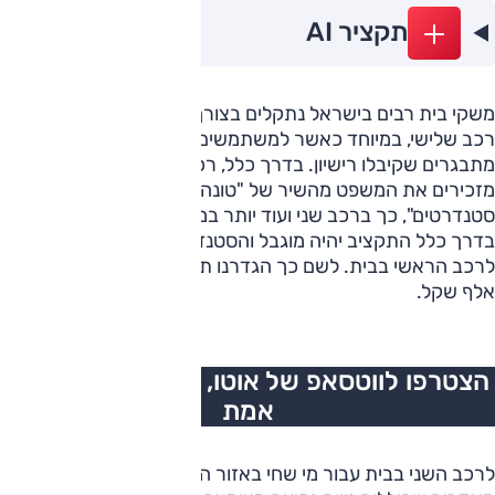
תקציר AI
משקי בית רבים בישראל נתקלים בצורך של רכישת רכב שני ואף
רכב שלישי, במיוחד כאשר למשתמשים ברכב מצטרפים
מתבגרים שקיבלו רישיון. בדרך כלל, רכישת רכב שני או שלישי
מזכירים את המשפט מהשיר של "טונה" – "… לך אין גרוש ולה אין
סטנדרטים", כך ברכב שני ועוד יותר במקרה של רכב שלישי,
בדרך כלל התקציב יהיה מוגבל והסטנדרטים יהיו נמוכים יחסית
לרכב הראשי בבית. לשם כך הגדרנו תקציב של בין 50 ל-60
אלף שקל.
הצטרפו לווטסאפ של אוטו, כל העדכונים בזמן
אמת
לרכב השני בבית עבור מי שחי באזור המרכז, יש תפקידים