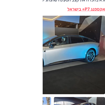
ולא בהכרח את קצב הטעינה שהנהג יפגוש בכל עצירה.
אקספנג P7+ בישראל