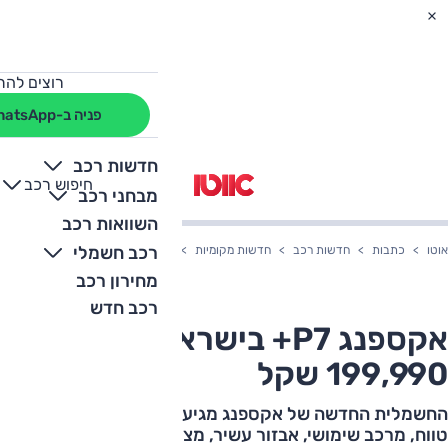
רוצים להת
פניה ב-WhatsApp
חדשות רכב
חיפוש רכב
+
-
מבחני רכב
השוואות רכב
רכב חשמלי
אוטו
כתבות
חדשות רכב
חדשות מקומיות
אקספנג P7+ בישראל: המחיר - 199,990 שקל
מחירון רכב
רכב חדש
אקספנג P7+ בישראל: המחיר -
199,990 שקל
החשמלית החדשה של אקספנג מגיעה לישראל בגרסה ארוכת
טווח, מרכב שימושי, אבזור עשיר, מצוידת 313 כ"ס וטעינה