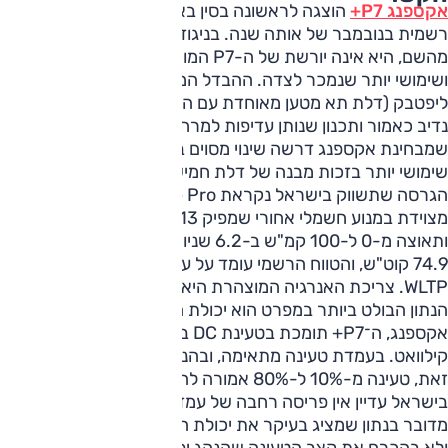
אקספנג P7+
הוצגה לראשונה בסין באוקטובר 2024 והושקה
רשמית בנובמבר של אותה שנה. בניגוד למה שעשוי להשתמע
מהשם, היא אינה יורשת של ה-P7 המוכרת לנו, אלא דגם גדול
ושימושי יותר שנמכר לצדה. ההבדל המרכזי הוא מעבר למרכב
ליפטבק (דלת תא מטען מאוחדת עם השמשה), בסיס גלגלים
נדיב כאמור ותכנון שנותן עדיפות למרחב בשורה השנייה, נקודה
שמבחינת אקספנג דרשה שינוי מסוים ב-P7, יחד עם תא מטען
שימושי יותר בזכות מבנה של דלת חמישית.
הגרסה שתשווק בישראל נקראת Long Range Pro. היא
מצוידת במנוע חשמלי אחורי שמפיק 313 כ"ס, עם הנעה אחורית
ותאוצה מ-0 ל-100 קמ"ש ב-6.2 שניות. הסוללה היא בקיבולת
74.9 קוט"ש, והטווח הרשמי עומד על עד 530 ק"מ לפי תקן
WLTP. צריכת האנרגיה המוצהרת היא 16.4 קוט"ש ל-100 ק"מ.
הנתון הבולט ביותר במפרט הוא יכולת הטעינה המהירה. לפי
אקספנג, ה־P7+ תומכת בטעינת DC בהספק של עד 446
קילוואט. בעמדת טעינה מתאימה, ובהנחה שהתנאים מאפשרים
זאת, טעינה מ-10% ל-80% אמורה להימשך כ-12 דקות בלבד.
בישראל עדיין אין פריסה רחבה של עמדות בהספקים כאלה, ולכן
מדובר בנתון שמציג בעיקר את יכולת הרכב בתשתית מתאימה,