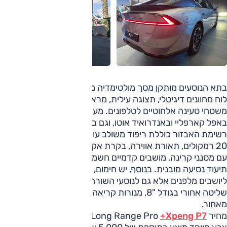
בתא הנוסעים מותקן מסך מולטימדיה מרכזי בגודל 15.6, לצד
לוח מחוונים דיגיטלי, תצוגה עילית, מראה מרכזית חכמה ושני
משטחי טעינה אלחוטיים לטלפונים. מערכת המולטימדיה תומכת
באפל קארפליי ובאנדרואיד אוטו, וגם בעדכוני תוכנה מרחוק.
רשימת האבזור כוללת ריפוד משולב עור נאפה, במת צלילים עם
20 רמקולים, תאורת אווירה, בקרת אקלים מפוצלת, גג פנורמי
עם מסנני קרינה, מושבים קדמיים חשמליים עם זיכרון ומערכת
תיעוד נסיעה מובנית. בנוסף, יש חימום, אוורור ועיסוי לא רק
ליושבים מלפנים אלא גם לנוסעי השורה השנייה, לצד מסך
שליטה אחורי בגודל "8, מנורות קריאה ושולחן מתקפל לנוסע
מאחור.
מחיר
Xpeng P7+
Long Range Pro עומד על
199,990 שקל
.