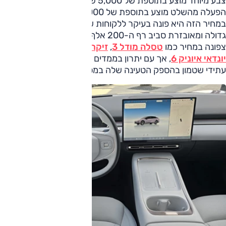
צבע מיוחד מוצע בתוספת של 5,000 שקל, ו-וו גרירה חשמלי עם
הפעלה מהשלט מוצע בתוספת של 6,000 שקל.
במחיר הזה היא פונה בעיקר ללקוחות שבוחנים סדאן חשמלית
גדולה ומאובזרת סביב רף ה-200 אלף שקל, דרומה או מעט
צפונה במחיר כמו
טסלה מודל 3
,
זיקר 001
,
BYD סיל
ו
יונדאי איוניק 6
, אך עם יתרון בממדים ובאבזור, ועם פוטנציאל
עתידי שטמון בהספק הטעינה שלה במסופים אולטרא מהירים.