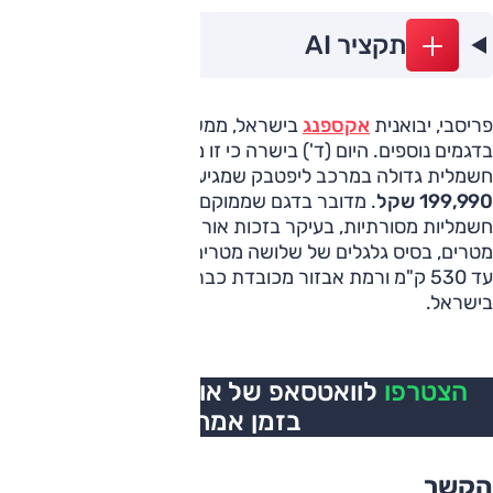
תקציר AI
פריסבי, יבואנית
אקספנג
בישראל, ממשיכה לחזק את שורותיה
בדגמים נוספים. היום (ד') בישרה כי זו מתחילה בשיווק
P7+
,
חשמלית גדולה במרכב ליפטבק שמגיעה ארצה במחיר של
199,990 שקל
. מדובר בדגם שממוקם מעל משפחתיות
חשמליות מסורתיות, בעיקר בזכות אורך של יותר מחמישה
מטרים, בסיס גלגלים של שלושה מטרים, טווח נסיעה רשמי של
עד 530 ק"מ ורמת אבזור מכובדת כבר בגרסה היחידה המוצעת
בישראל.
הצטרפו
לוואטסאפ של אוטו, כל העדכונים
בזמן אמת
הקשר