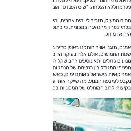
להימלט מהחום המעיק, וניסיתי לשלח אותו לעורך המגזין י.
פלרמן וללא הצלחה. "שיט הפנדס" אומרים באנגלית.
החום המעיק, מזכיר לי ימים אחרים, ימים בהם הוא היה חלק
בלתי־נפרד מהנהיגה במכונית, כי בתוכה היה מאוד מאוד חם. לא
היה אז מיזוג.
אמנם, מזגני אוויר הותקנו באופן סדיר במכוניות כבר בתחילת
שנות החמישים, אולם אלה בעיקר היו מכוניות אמריקאיות עם
מנועים גדולים ותא נוסעים רחב שקל היה למתקן בו את החלק
הפנימי המגודל בין רגליהם של הנהג והנוסע לצדו. אלא שמכוניות
אמריקאיות בישראל באותם ימים, כאשר המיסוי הגבוה מאוד
נקבע לפי נפח המנוע, מה שייקר אותן עוד יותר, היו יקרות ביותר.
בקיצור: לרוב המוחלט של המכוניות בכבישים לא היו מזגנים.