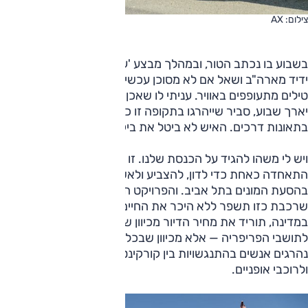
צילום: AX
בשבוע בו נכתב הטור, ובמהלך מבצע 'עלות השחר, צלצל אלי
ידיד מארה"ב ושאל אם לא מסוכן עכשיו לבוא לישראל כאשר
טילים מתעופפים באוויר. עניתי לו שאכן מסוכן, כי אם המבצע
יארך שבוע, סביר שייהרגו בתקופה זו כשבעה אנשים. הם יהרגו
בתאונות דרכים. האיש לא ביטל את ביקורו.
ויש לי משהו להגיד על הכנסת שלנו. זו בושה וחרפה שהכנסת לא
התאחדה כאחת כדי לדון, להצביע ולאשר את החוק העוסק
בהסעת המונים בתל אביב. והפרויקט הזה חשוב לא רק בגלל
שרכבת כזו תשפר ללא היכר את החיים במטרופולין הגדול
במדינה, תוריד את מחיר הדיור מכיוון שתנגיש את העיר הגדולה
לתושבי הפריפריה — אלא מכיוון שבכל יום בו אין רכבת כזו,
נהרגים אנשים בהתנגשויות בין קורקינטים למכוניות, להולכי רגל
ולרוכבי אופניים.