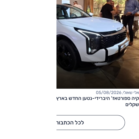
אלי שאולי, 05/08/2026
קיה ספורטאז' היברידי-נטען החדש בארץ – המחיר החל מ-220,000
שקלים
לכל הכתבות