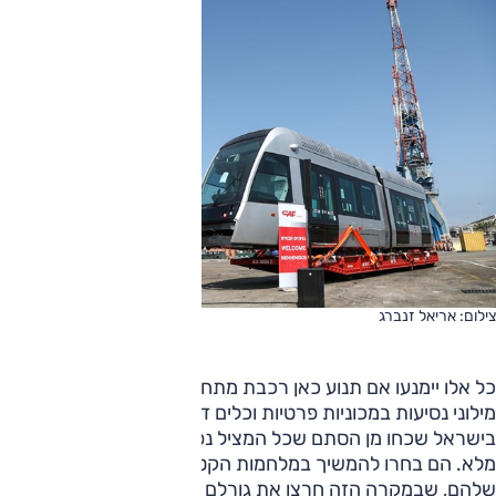
צילום: אריאל זנברג
כל אלו יימנעו אם תנוע כאן רכבת מתחת לאדמה ותוריד מהכביש
מילוני נסיעות במכוניות פרטיות וכלים דו גלגליים. חברי הכנסת
בישראל שכחו מן הסתם שכל המציל נפש אחת כאילו הציל עולם
מלא. הם בחרו להמשיך במלחמות הקטנות והכאילו לא־מזיקות
שלהם, שבמקרה הזה חרצו את גורלם של מספר אנשים לא ידוע