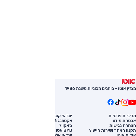
מגזין אוטו - בוחנים מכוניות משנת 1986
מדיניות פרטיות
יונדאי קונה
השוואת רכב
אבטחת מידע
אקספנג G6
רכב חדש
הצהרת נגישות
ג׳אקו 7
מחירון רכב
תקנון האתר ושירות הייעוץ
BYD אטו 3
מימון לרכב
אודות אוטו
יונדאי אלנטרה