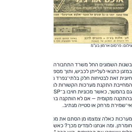
צילום: פרסום ארמון בע"מ
בשנות השמונים החל משרד התחבורה לחייב מכוניות חדשות
במזגן כתנאי לעלייתן לכביש, ותוך מספר שנים הייתה מערכת כה
חיונית זאת לבטיחות חלק בלתי־נפרד מהמכונית. גישה זו,
המחייבת התקנת מערכות הקשורות לבטיחות ברכב מצאה ביטוי
גם בהמשך, כאשר מכוניות חויבו ב־ESP או במערכת התרעה
בהתקנה מקומית — אם לא הותקנה ברכב באופן מקורי — על
אי־שמירת מרחק או סטייה מנתיב.
מערכות כאלה צמצמו מן הסתם את מספר תאונות דרכים ואת
חומרתן. ומה אנחנו לומדים מכך? כאשר "הנהג הישראלי" קיבל