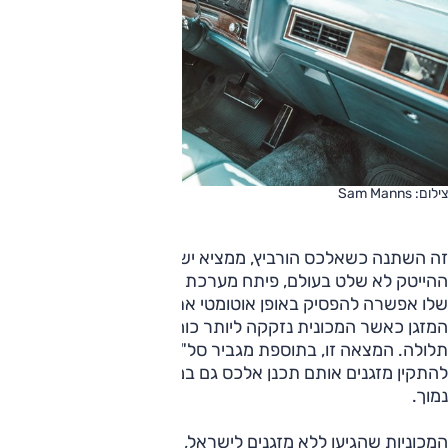
צילום: Sam Manns
זה השתנה כשאלכס הורביץ, ממציא ישראלי גאוני בתקופה בה
ההייטק לא שלט בעולם, פיתח מערכת מקורית משלו. ההמצאה
שלו אפשרה להפסיק באופן אוטומטי את הפעילות של מדחס
המזגן כאשר המכונית נזקקה ליותר כוח, כמו בעקיפה או בעלייה
תלולה. המצאה זו, בתוספת מגביר סל"ד כשהמזגן פעל, אפשרו
להתקין מזגנים אותם תכנן אלכס גם במכוניות קטנות עם הספק
נמוך.
המכוניות שהגיעו ללא מזגנים לישראל, זכו למזגנים מתוצרת