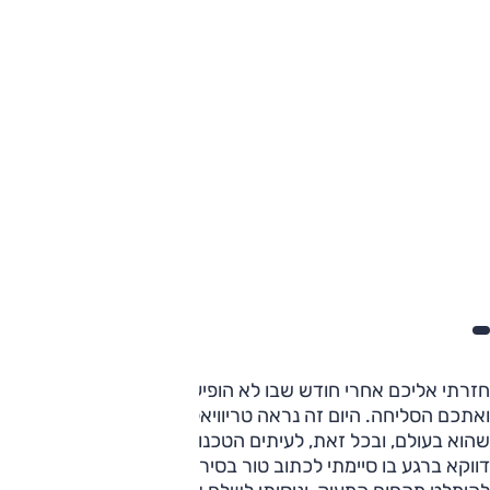
חזרתי אליכם אחרי חודש שבו לא הופיע הטור שלי כאן בעיתון
ואתכם הסליחה. היום זה נראה טריוויאלי לשלוח טור מכל מקום
שהוא בעולם, ובכל זאת, לעיתים הטכנולוגיה מאכזבת. לי זה קרה
דווקא ברגע בו סיימתי לכתוב טור בסירה בלב ים בה הפלגתי כדי