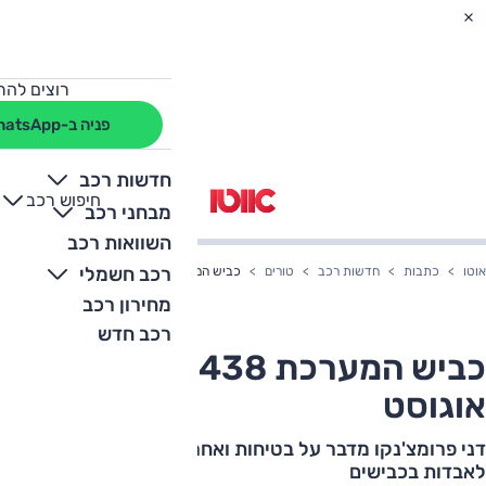
רוצים להת
פניה ב-WhatsApp
חדשות רכב
חיפוש רכב
+
-
מבחני רכב
השוואות רכב
רכב חשמלי
אוטו
כתבות
חדשות רכב
טורים
כביש המערכת 438 / החום של אוגוסט
מחירון רכב
רכב חדש
כביש המערכת 438 / החום של
אוגוסט
דני פרומצ'נקו מדבר על בטיחות ואחראיות המחוקקים
לאבדות בכבישים