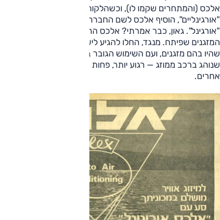
אלכס (והמתחרים שקמו לו), וכשהלקוחות ביקשו מזגנים
"אורגינליים", הוסיף אלכס לשם החברה שלו את המילה
"אורגינל". גאון, כבר אמרתי? אלכס התחיל גם לייצא את
המזגנים שפיתח. מנגד, החלו להגיע לישראל מכוניות עממיות
שהיו בהם מזגנים, ועם השימוש הגובר בהם נעשה ברור כי מי
שנוהג ברכב ממוזג — רגוע יותר, פחות אגרסיבי, טועה ומסכן
אחרים.