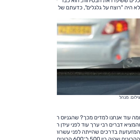
כלים ששיפרו את הבטיחות, הוא כבר "לא השתולל בכביש" וכבר
לא היה "רוצח על גלגלים", כדעתם של מומחים מפעם.
צילום: מנהל
ומה עוד אנחנו למדים מכך? שהגניוס היהודי התקיים כאן קודם
והמציא דברים רבי ערך עוד לפני עידן ההייטק... ואכן, הבטיחות
המזעזעת בדרכים שהייתה לפני עשרות שנים שופרה, ומספר
ההרוגים שהיה בין 500 ל־600 הרוגים מדי שנה במשך שנים