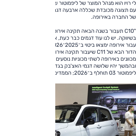
לי רויו הוא מנהל המוצר של ליפמוטור שהתייצבה בתערוכת מינכן
עם תצוגה מכובדת שכללה ארבעה דגמים, והוא מדבר על דרכה
של החברה באירופה.
"C10 תעבור בשנה הבאה תקינה אירופאית מלאה ואז נתחיל
בשיווקה. יש לנו עוד דגמים כבר כעת, אבל החידושים הבאים
עבור אירופה ימצאו ביטוי ב־2025־2026, ובמסגרתם נציג את
הדור הבא של C11 שיעבור תקינה אירופאית מלאה. אנחנו
מכוונים באירופה לשתי מכוניות נוסעים ולרכב פנאי קטן מ־C10,
ובהמשך יהיו שלושה דגמי האצ'בק בגדלים שונים ושני דגמי פנאי.
ליפמוטור 03 תוחלף ב־2026; הממדים קטנים הסוללות חדשות".