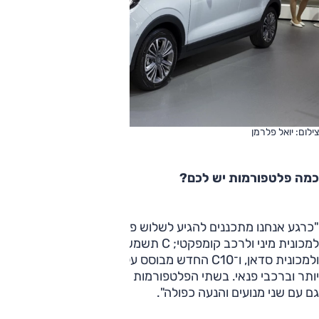
צילום: יואל פלרמן
כמה פלטפורמות יש לכם?
"כרגע אנחנו מתכננים להגיע לשלוש פלטפורמות: A תהיה בסיס
למכונית מיני ולרכב קומפקטי; C תשמש בסיס לרכב פנאי
ולמכונית סדאן, ו־C10 החדש מבוסס עליה. D תהיה בסדאן גדולה
יותר וברכבי פנאי. בשתי הפלטפורמות הגדולות יותר יהיו גרסאות
גם עם שני מנועים והנעה כפולה".